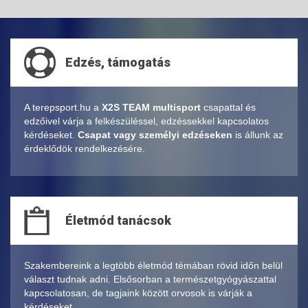
Edzés, támogatás
A terepsport.hu a
X2S TEAM multisport
csapattal és
edzőivel várja a felkészüléssel, edzéssekkel kapcsolatos
kérdéseket.
Csapat vagy személyi edzéseken
is állunk az
érdeklődök rendelkezésére.
Életmód tanácsok
Szakembereink a legtöbb életmód témában rövid időn belül
választ tudnak adni. Elsősorban a természetgyógyászattal
kapcsolatosan, de tagjaink között orvosok is várják a
kérdéseket.