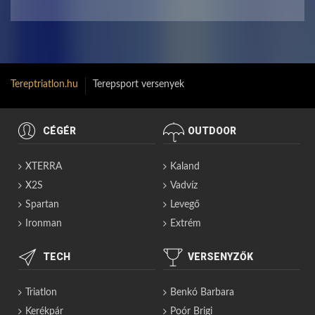
Tereptriatlon.hu
Terepsport versenyek
CÉGÉR
OUTDOOR
XTERRA
Kaland
X2S
Vadvíz
Spartan
Levegő
Ironman
Extrém
TECH
VERSENYZŐK
Triatlon
Benkó Barbara
Kerékpár
Poór Brigi