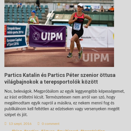
Partics Katalin és Partics Péter szenior öttusa
világbajnokok a terepsportolók között
Nos, belevágok. Megpróbálom az egyik leggyengébb képességemet,
az írást erőltetni kicsit. Természetesen nem arról van szó, hogy
megálmodtam egyik napról a másikra, ez nekem menni fog és
publikálnom kell feltétlen az edzéseken vagy versenyeken megélt
szépet és jót.
13 szept. 2016
0 comment