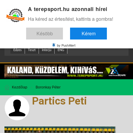
A terepsport.hu azonnali hírei
Bejelentkezés
.
Ha kéred az értesítést, kattints a gombra!
Késöbb
Kérem
by PushAlert
Edzes
Teszt
Interjú
ENG
Kezdőlap
Boronkay Péter
Partics Peti