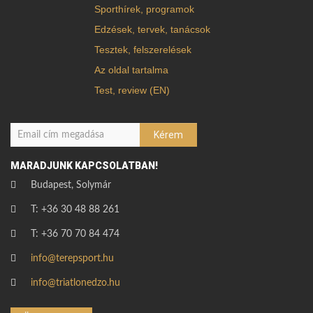
Sporthírek, programok
Edzések, tervek, tanácsok
Tesztek, felszerelések
Az oldal tartalma
Test, review (EN)
MARADJUNK KAPCSOLATBAN!
Budapest, Solymár
T: +36 30 48 88 261
T: +36 70 70 84 474
info@terepsport.hu
info@triatlonedzo.hu