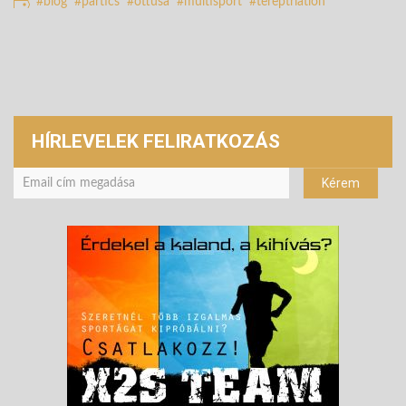
blog
partics
öttusa
multisport
tereptriatlon
HÍRLEVELEK FELIRATKOZÁS