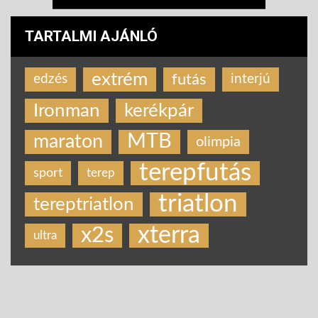
TARTALMI AJÁNLÓ
extrém
futás
edzés
interjú
Ironman
kerékpár
MTB
maraton
olimpia
terepfutás
sport
terep
triatlon
tereptriatlon
xterra
x2s
ultra