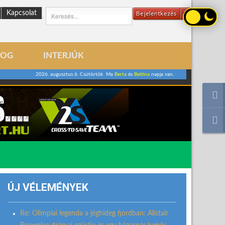
Kapcsolat
Bejelentkezés
.
LOG
INTERJÚK
2026. augusztus 6. Csütörtök Ma
Berta
és
Bettina
napja van.
ÚJ VÉLEMÉNYEK
Re: Olimpiai legenda a jéghideg fjordban: Alistair