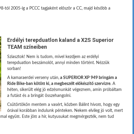
8-tól 2005-ig a PCCC tagjaként először a CC, majd később a
Erdélyi terepduatlon kaland a X2S Superior
TEAM színeiben
Sziasztok! Nem is tudom, mivel kezdjem az erdélyi
terepduatlon beszámolót, annyi minden történt. Nézzük
sorban!
A kamaraerdei verseny után,
a SUPERIOR XP 949 bringám a
Ride Bike-ban kötött ki, a megbeszélt előkészítő szervizre
. A
héten, sikerült elég jó edzésmunkát végeznem, amin próbáltam
a futást és a bringát összehangolni.
Csütörtökön mentem a vasért, közben Bálint hívott, hogy egy
órával korábban indulunk pénteken. Nekem elvileg jó volt, mert
mmal együtt. Este jött a hír, kutyusukat megmérgezték, nem tud