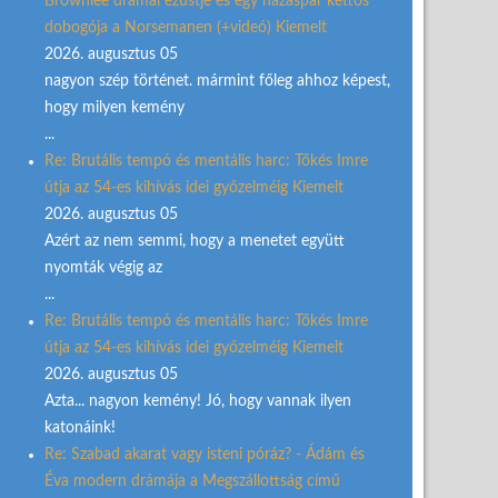
Brownlee drámai ezüstje és egy házaspár kettős
dobogója a Norsemanen (+videó) Kiemelt
2026. augusztus 05
nagyon szép történet. mármint főleg ahhoz képest,
hogy milyen kemény
...
Re: Brutális tempó és mentális harc: Tőkés Imre
útja az 54-es kihívás idei győzelméig Kiemelt
2026. augusztus 05
Azért az nem semmi, hogy a menetet együtt
nyomták végig az
...
Re: Brutális tempó és mentális harc: Tőkés Imre
útja az 54-es kihívás idei győzelméig Kiemelt
2026. augusztus 05
Azta... nagyon kemény! Jó, hogy vannak ilyen
katonáink!
Re: Szabad akarat vagy isteni póráz? - Ádám és
Éva modern drámája a Megszállottság című