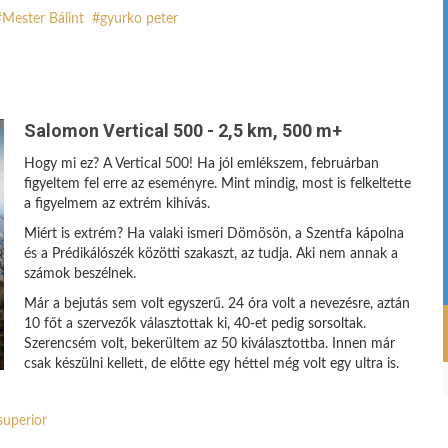
Mester Bálint
gyurko peter
Salomon Vertical 500 - 2,5 km, 500 m+
Hogy mi ez? A Vertical 500! Ha jól emlékszem, februárban
figyeltem fel erre az eseményre. Mint mindig, most is felkeltette
a figyelmem az extrém kihívás.
Miért is extrém? Ha valaki ismeri Dömösön, a Szentfa kápolna
és a Prédikálószék közötti szakaszt, az tudja. Aki nem annak a
számok beszélnek.
Már a bejutás sem volt egyszerű. 24 óra volt a nevezésre, aztán
10 főt a szervezők választottak ki, 40-et pedig sorsoltak.
Szerencsém volt, bekerültem az 50 kiválasztottba. Innen már
csak készülni kellett, de előtte egy héttel még volt egy ultra is.
superior