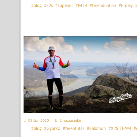
blog
x2s
superior
MTB
terepduatlon
Erdély
08 ápr. 2015
1 hozzászólás
blog
Gyurkó
terepfutás
Salomon
X2S TEAM