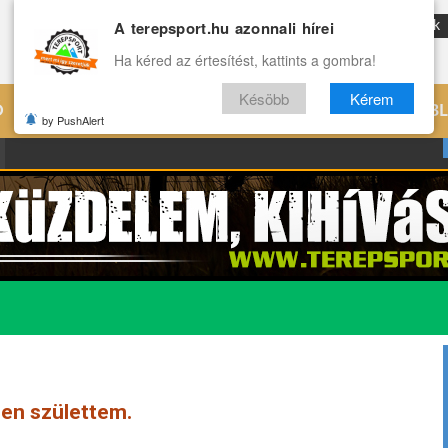
A terepsport.hu azonnali hírei
ENG
Reviews
Archívum
Rólunk
Ha kéred az értesítést, kattints a gombra!
Késöbb
Kérem
Ó
EDZÉS
ÉLETMÓD
VILÁG
B
by PushAlert
en születtem.