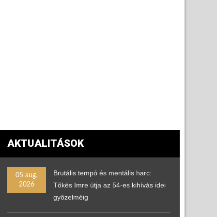
AKTUALITÁSOK
Brutális tempó és mentális harc:
05 aug.
2026
Tőkés Imre útja az 54-es kihívás idei
győzelméig