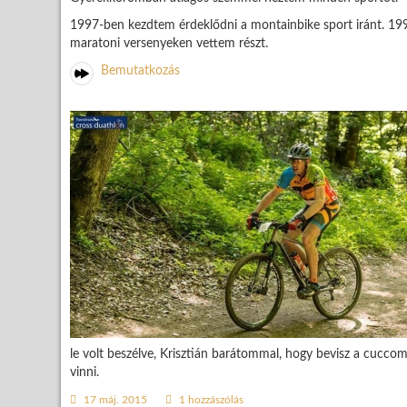
1997-ben kezdtem érdeklődni a montainbike sport iránt. 199
maratoni versenyeken vettem részt.
Bemutatkozás
le volt beszélve, Krisztián barátommal, hogy bevisz a cucco
vinni.
17 máj. 2015
1 hozzászólás