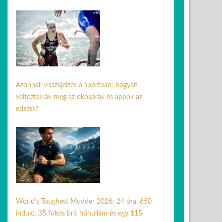
17 jún. 2026
Azonnali visszajelzés a sportban: hogyan
változtatták meg az okosórák és appok az
edzést?
10 jún. 2026
World’s Toughest Mudder 2026: 24 óra, 650
induló, 35 fokos brit hőhullám és egy 115