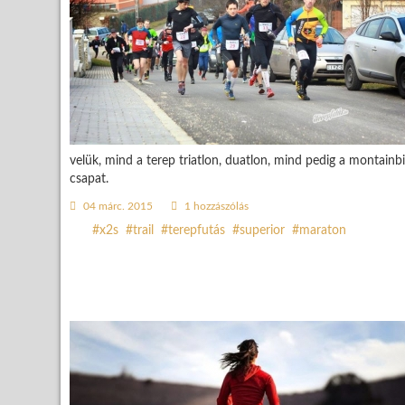
velük, mind a terep triatlon, duatlon, mind pedig a montain
csapat.
04 márc. 2015
1 hozzászólás
x2s
trail
terepfutás
superior
maraton