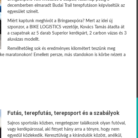
decemberben elmaradt Budai Trail terepfutáson képviseltük az
egyesület színeit.
Miért kaptunk meghívót a Bringaexpóra? Mert az idei új
szponzor, a BIKE LOGISTICS vezetője, Kovács Tamás átadta át
a csapatnak az 5 darab Superior kerékpárt, 2 carbon vázas és 3
aluvázas modellt.
Remélhetőleg sok és eredményes kilométert teszünk meg
bike maratonokon! Emellett persze, más standokon is körbe nézett a
Futás, terepfutás, terepsport és a szabályok
Sajnos sportolás közben, rengetegszer találkozok olyan futóval,
vagy kerékpárossal, aki fittyet hány arra a tényre, hogy nem
egyedül közlekedik. Keresztülvág a kirándulók között, anélkül,