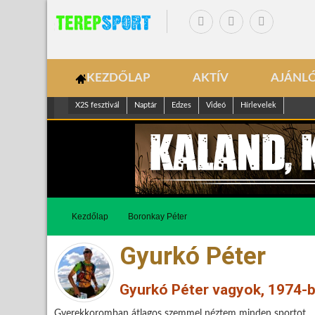
KEZDŐLAP
AKTÍV
AJÁNL
X2S fesztivál
Naptár
Edzes
Videó
Hírlevelek
Kezdőlap
Boronkay Péter
Gyurkó Péter
Gyurkó Péter vagyok, 1974-b
Gyerekkoromban átlagos szemmel néztem minden sportot.