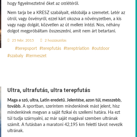
hogy figyelmeztetné őket az ottlétéről.
Nem tarja be a KRESZ szabályait, eldobálja a szemetet. Letér az
útról, vagy ösvényről, ezzel kárt okozva a növényzetben, a kis
vagy nagy dolgát, közvetlen az út mellett intézi. Nos, néhány
dolgot megpróbáltam összeszedni, amit nem árt betartani.
25 febr. 2015
2 hozzászólás
terepsport
terepfutás
tereptriatlon
outdoor
szabaly
termeszet
Ultra, ultrafutás, ultra terepfutás
Maga a szó, ultra, Latin eredetű. Jelentése, azon túl, messzebb,
tovább.
A sportban, szerintem mindenkinek mást jelent, hisz
mindenkinek megvan a saját fizikai és szellemi határa. Ha ezt
túl tudja szárnyalni, az már saját magával szemben ultrának
számít. A futásban a maratoni 42,195 km feletti távot nevezik
ultrának.