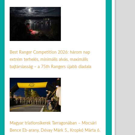
31 máj. 2026
Best Ranger Competition 2026: három nap
extrém terhelés, minimális alvás, maximális
bajtársiasság – a 75th Rangers újabb diadala
24 ápr. 2026
Magyar triatlonsikerek Tarragonában – Mocsári
Bence Eb-arany, Dévay Márk 5., Kropkó Márta 6.