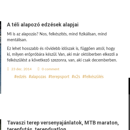
A téli alapozó edzések alapjai
Mi is az alapozás? Nos, felkészítés, mind fizikálisan, mind
mentálisan.
Ez lehet hosszabb és rövidebb időszak is, függően attól, hogy
ki, milyen erőpróbára készül. Van, aki már októberben elkezdi a
felkészülést a következő szezonra, van, aki csak decemberben.
23 dec. 2014
0 comment
edzés
alapozas
terepsport
x2s
felkészülés
Tavaszi terep versenyajánlatok, MTB maraton,
terepfutás, terepduatlon