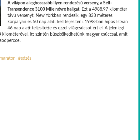
A világon a leghosszabb ilyen rendezésű verseny, a Self-
Transendence 3100 Mile névre hallgat.
Ezt a 4988,97 kilométer
távú versenyt, New Yorkban rendezik, egy 833 méteres
körpályán és 50 nap alatt kell teljesíteni. 1998-ban Sipos István
46 nap alatt teljesítette és ezzel világcsúcsot ért el. A jelenlegi
 kilométerével. Itt szintén büszkélkedhetünk magyar csúccsal, amit
sodperccel.
amaraton
edzés