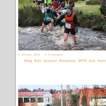
09 márc. 2015
0 comment
blog
vtm
superior
terepfutás
MTB
x2s
xter