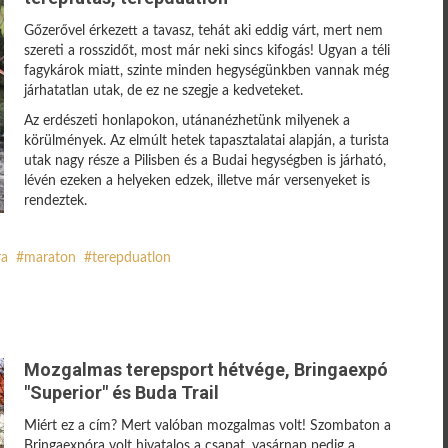
Gőzerővel érkezett a tavasz, tehát aki eddig várt, mert nem
szereti a rosszidőt, most már neki sincs kifogás! Ugyan a téli
fagykárok miatt, szinte minden hegységünkben vannak még
járhatatlan utak, de ez ne szegje a kedveteket.
Az erdészeti honlapokon, utánanézhetünk milyenek a
körülmények. Az elmúlt hetek tapasztalatai alapján, a turista
utak nagy része a Pilisben és a Budai hegységben is járható,
lévén ezeken a helyeken edzek, illetve már versenyeket is
rendeztek.
ra
maraton
terepduatlon
Mozgalmas terepsport hétvége, Bringaexpó
"Superior" és Buda Trail
Miért ez a cím? Mert valóban mozgalmas volt! Szombaton a
Bringaexpóra volt hivatalos a csapat, vasárnap pedig a