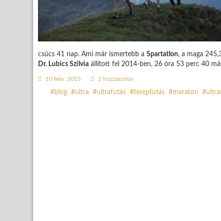
csúcs 41 nap. Ami már ismertebb a
Spartatlon
, a maga 245,3
Dr. Lubics Szilvia
állított fel 2014-ben, 26 óra 53 perc 40 má
10 febr. 2015
2 hozzászólás
blog
ultra
ultrafutás
terepfutás
maraton
ultr