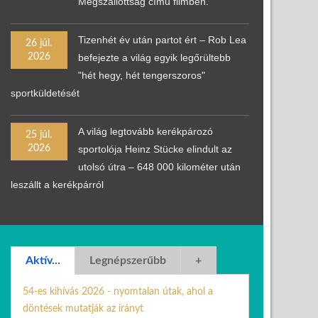
Megszállottság című filmben.
Tizenhét év után partot ért – Rob Lea
26 júl.
2026
befejezte a világ egyik legőrültebb
"hét hegy, hét tengerszoros"
sportküldetését
A világ legtovább kerékpározó
25 júl.
2026
sportolója Heinz Stücke elindult az
utolsó útra – 648 000 kilométer után
leszállt a kerékpárról
Aktív...
Legnépszerűbb
+
54-es kihívás 2026 - nyomtalan útak, ahol a
döntések mutatják az irányt