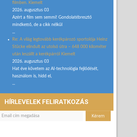
filmben. Kiemelt
2026. augusztus 03
Azért a film sem semmi! Gondolatébresztő
mindkettő, de a cikk nélkül
...
Re: A világ legtovább kerékpározó sportolója Heinz
Stücke elindult az utolsó útra – 648 000 kilométer
után leszállt a kerékpárról Kiemelt
2026. augusztus 03
Hat éve követem az AI-technológia fejlődését,
használom is, hidd el,
...
HÍRLEVELEK FELIRATKOZÁS