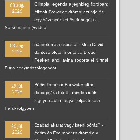
Olimpiai legenda a jéghideg fjordban:
03 aug.
2026
Alistair Brownlee drámai ezüstje és
egy házaspár kettős dobogója a
Norsemanen (+videó)
50 méterre a csúcstól - Klein Dávid
03 aug.
2026
döntése életet mentett a Broad
Peaken, ahol lavina sodorta el Nirmal
Purja hegymászólegendát
Bódis Tamás a Badwater ultra
29 júl.
2026
dobogójára futott - minden idők
leggyorsabb magyar teljesítése a
Halál-völgyben
Szabad akarat vagy isteni póráz? -
26 júl.
2026
Ádám és Éva modern drámája a