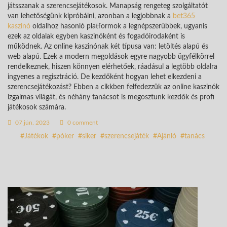
játsszanak a szerencsejátékosok. Manapság rengeteg szolgáltatót
van lehetőségünk kipróbálni, azonban a legjobbnak a
bet365
kaszinó
oldalhoz hasonló platformok a legnépszerűbbek, ugyanis
ezek az oldalak egyben kaszinóként és fogadóirodaként is
működnek. Az online kaszinónak két típusa van: letöltés alapú és
web alapú. Ezek a modern megoldások egyre nagyobb ügyfélkörrel
rendelkeznek, hiszen könnyen elérhetőek, ráadásul a legtöbb oldalra
ingyenes a regisztráció. De kezdőként hogyan lehet elkezdeni a
szerencsejátékozást? Ebben a cikkben felfedezzük az online kaszinók
izgalmas világát, és néhány tanácsot is megosztunk kezdők és profi
játékosok számára.
07 jún. 2023
0 comment
Játékok
póker
siker
szerencsejáték
Ajánló
tanács