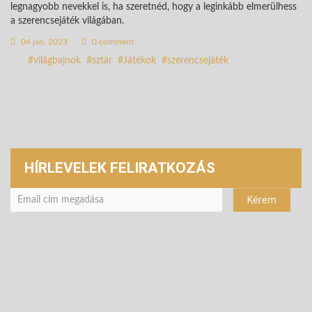
legnagyobb nevekkel is, ha szeretnéd, hogy a leginkább elmerülhess
a szerencsejáték világában.
04 jan. 2023
0 comment
világbajnok
sztár
Játékok
szerencsejáték
HÍRLEVELEK FELIRATKOZÁS