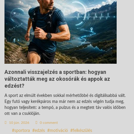
Azonnali visszajelzés a sportban: hogyan
változtatták meg az okosórák és appok az
edzést?
A sport az elmúlt években sokkal mérhetőbbé és digitálisabbá vált.
Egy futó vagy kerékpáros ma már nem az edzés végén tudja meg,
hogyan teljesített: a tempó, a pulzus és a megtett táv valós időben
ott van a csuklóján.
10 jún. 2026
0 comment
sportora
edzés
motiváció
felkészülés