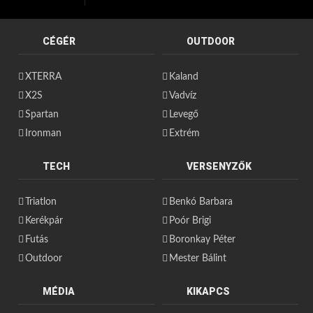
CÉGÉR
OUTDOOR
XTERRA
Kaland
X2S
Vadvíz
Spartan
Levegő
Ironman
Extrém
TECH
VERSENYZŐK
Triatlon
Benkó Barbara
Kerékpár
Poór Brigi
Futás
Boronkay Péter
Outdoor
Mester Bálint
MÉDIA
KIKAPCS