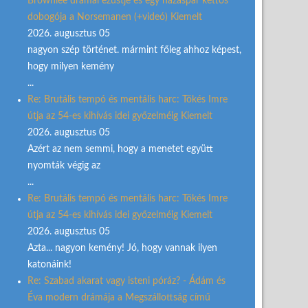
Brownlee drámai ezüstje és egy házaspár kettős
dobogója a Norsemanen (+videó) Kiemelt
2026. augusztus 05
nagyon szép történet. mármint főleg ahhoz képest,
hogy milyen kemény
...
Re: Brutális tempó és mentális harc: Tőkés Imre
útja az 54-es kihívás idei győzelméig Kiemelt
2026. augusztus 05
Azért az nem semmi, hogy a menetet együtt
nyomták végig az
...
Re: Brutális tempó és mentális harc: Tőkés Imre
útja az 54-es kihívás idei győzelméig Kiemelt
2026. augusztus 05
Azta... nagyon kemény! Jó, hogy vannak ilyen
katonáink!
Re: Szabad akarat vagy isteni póráz? - Ádám és
Éva modern drámája a Megszállottság című