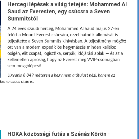
Hercegi lépések a világ tetején: Mohammed Al
Saud az Everesten, egy csúcsra a Seven
Summitstól
A 24 éves szaúdi herceg, Mohammed Al Saud május 27-én
felért a Mount Everest csúcsára, ezzel hatodik állomását is
teljesítette a Seven Summits kihívásban. A teljesítmény mögött
ott van a modern expedíciós hegymászás minden kelléke:
oxigén, elit csapat, logisztika, serpák, időjárási ablak — és az a
kellemetlen apróság, hogy az Everest még VVIP-csomagban
sem mozgólépcső.
Ugyanis 8 849 méteren a hegy nem a titulust nézi, hanem az
ben a csúcs után is.
HOKA közösségi futás a Szénás Körön -