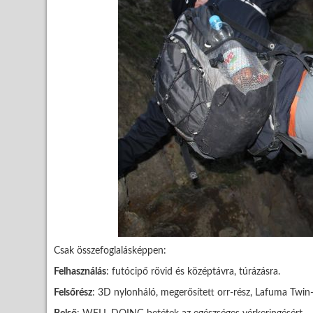
Csak összefoglalásképpen:
Felhasználás
: futócipő rövid és középtávra, túrázásra.
Felsőrész
: 3D nylonháló, megerősített orr-rész, Lafuma Twin