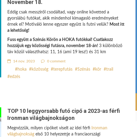
November 18.
Eddig csak messziről csodáltad, vagy online követted a
gyorslábú futókat, akik mindenhol kimagasló eredményeket
érnek el? Motiváló lenne egyszer együtt is futni velük?
Most itt
a lehetőség!
Fuss együtt a Szénás Körön a HOKA futókkal! Csatlakozz
hozzájuk egy közösségi futásra, november 18-án!
3 különböző
táv közül választhatsz: 11, 16 (ami 19 lesz!) és 31 km
14 nov. 2023
0 comment
hoka
közösség
terepfutás
Szénás
kör
trail
edzés
TOP 10 leggyorsabb futó cipő a 2023-as férfi
Ironman világbajnokságon
Megnézzük, milyen cipőket viselt az idei férfi
Ironman
világbajnokság
első 10 helyezettje a franciaországi