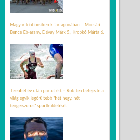
Magyar triatlonsikerek Tarragonában – Mocsári
Bence Eb-arany, Dévay Márk 5., Kropkó Márta 6.
17 jún. 2026
Tizenhét év után partot ért – Rob Lea befejezte a
világ egyik legőrültebb "hét hegy, hét
tengerszoros" sportküldetését
26 júl. 2026