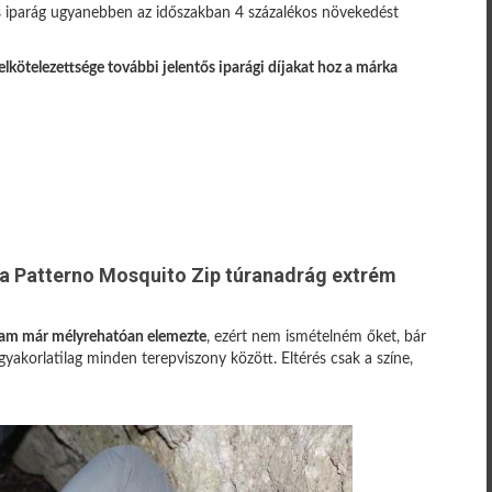
jes iparág ugyanebben az időszakban 4 százalékos növekedést
lkötelezettsége további jelentős iparági díjakat hoz a márka
a Patterno Mosquito Zip túranadrág extrém
rsam már mélyrehatóan elemezte
, ezért nem ismételném őket, bár
akorlatilag minden terepviszony között. Eltérés csak a színe,