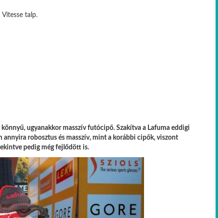
Vitesse talp.
önnyű, ugyanakkor masszív futócipő. Szakítva a Lafuma eddigi
annyira robosztus és masszív, mint a korábbi cipők, viszont
ekintve pedig még fejlődött is.