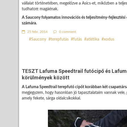
vállalat történetében, megelőzve a Asics-et, miközben a tel
tudhatott magáénak.
A Saucony folyamatos innovációs és teljesítmény-fejlesztési e
számára.
25 febr. 2014
0 comment
Saucony
terepfutás
futás
atlétika
xodus
TESZT Lafuma Speedtrail futócipő és Lafum
körülmények között
A Lafuma Speedtrail terepfutó cipőt korábban két csapattá
megjegyzem, hogy hasonlóan jó tapasztalataim vannak vele, gy
amely fekete, sárga oldalcsíkokkal.