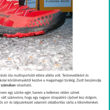
uló óta multisportolól előtte atléta volt. Testnevelőként és
skolai körülményektől kezdve a magashagyi túrákig. Zsolt beszámolja
i számában
olvasható.
y nem egy szürke egér, hanem a kellemes vidám színek
á vált számomra, hogy egy nagyon strapabíró cipővel lesz dolgom,
 orr és talpszerkezet valamint oldalborítás várta a kilométereket.