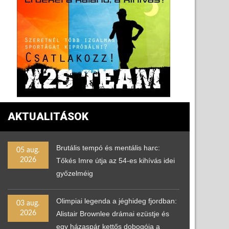
AKTUALITÁSOK
Brutális tempó és mentális harc:
05 aug.
2026
Tőkés Imre útja az 54-es kihívás idei
győzelméig
Olimpiai legenda a jéghideg fjordban:
03 aug.
2026
Alistair Brownlee drámai ezüstje és
egy házaspár kettős dobogója a