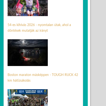
54-es kihívás 2026 - nyomtalan útak, ahol a
döntések mutatják az irányt
31 máj. 2026
Boston maraton másképpen - TOUGH RUCK 42
km hátizsákolás
21 ápr. 2026