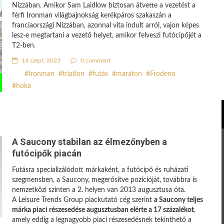
Nizzában. Amikor Sam Laidlow biztosan átvette a vezetést a
férfi Ironman világbajnokság kerékpáros szakaszán a
franciaországi Nizzában, azonnal vita indult arról, vajon képes
lesz-e megtartani a vezető helyet, amikor felveszi futócipőjét a
T2-ben.
14 szept. 2023
0 comment
Ironman
triatlon
futás
maraton
Frodeno
hoka
A Saucony stabilan az élmezőnyben a
futócipők piacán
Futásra specializálódott márkaként, a futócipő és ruházati
szegmensben, a Saucony, megerősítve pozícióját, továbbra is
nemzetközi szinten a 2. helyen van 2013 augusztusa óta.
A Leisure Trends Group piackutató cég szerint
a Saucony teljes
márka piaci részesedése augusztusban elérte a 17 százalékot
,
amely eddig a legnagyobb piaci részesedésnek tekinthető a