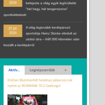
2026
befejezte a világ egyik legőrültebb
"hét hegy, hét tengerszoros"
sportküldetését
A világ legtovább kerékpározó
25 júl.
2026
sportolója Heinz Stücke elindult az
utolsó útra – 648 000 kilométer után
leszállt a kerékpárról
Aktív...
Legnépszerűbb
+
Kristian Blummenfelt hatalmas pályacsúccsal
nyerte az IRONMAN 70.3 Geelongot
22 márc. 2026