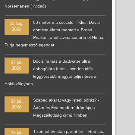
Norsemanen (+videó)
50 méterre a csúcstól - Klein Dávid
03 aug.
2026
döntése életet mentett a Broad
Peaken, ahol lavina sodorta el Nirmal
Purja hegymászólegendát
Bódis Tamás a Badwater ultra
29 júl.
2026
dobogójára futott - minden idők
leggyorsabb magyar teljesítése a
Halál-völgyben
Szabad akarat vagy isteni póráz? -
26 júl.
2026
Ádám és Éva modern drámája a
Megszállottság című filmben.
Tizenhét év után partot ért – Rob Lea
26 júl.