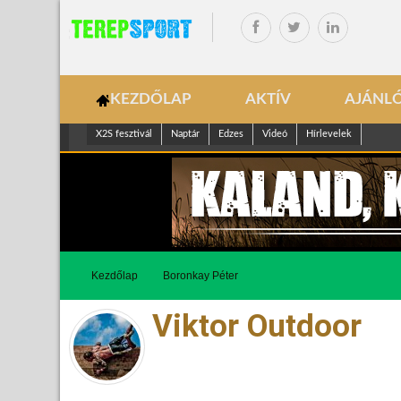
KEZDŐLAP
AKTÍV
AJÁNL
X2S fesztivál
Naptár
Edzes
Videó
Hírlevelek
Kezdőlap
Boronkay Péter
Viktor Outdoor