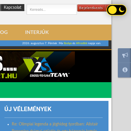
Kapcsolat
Bejelentkezés
.
LOG
INTERJÚK
2026. augusztus 7. Péntek Ma
Ibolya
és
Afrodité
napja van.
ÚJ VÉLEMÉNYEK
Re: Olimpiai legenda a jéghideg fjordban: Alistair