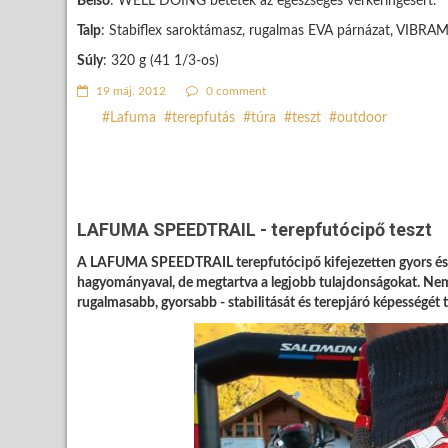
Belső
: WELL DOING betétek az egészséges vérkeringésért.
Talp
: Stabiflex saroktámasz, rugalmas EVA párnázat, VIBRAM 
Súly
: 320 g (41 1/3-os)
19 máj. 2012
0 comment
Lafuma
terepfutás
túra
teszt
outdoor
LAFUMA SPEEDTRAIL - terepfutócipő teszt
A LAFUMA SPEEDTRAIL terepfutócipő kifejezetten gyors és k
hagyományaval, de megtartva a legjobb tulajdonságokat. Nem 
rugalmasabb, gyorsabb - stabilitását és terepjáró képességét t