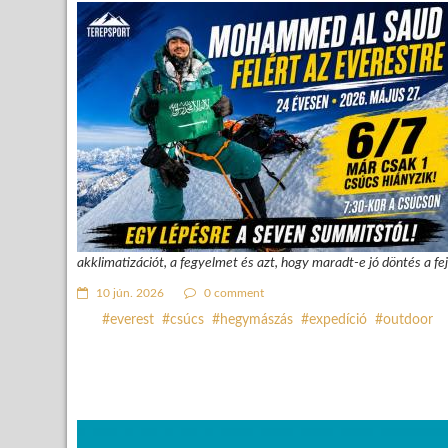
akklimatizációt, a fegyelmet és azt, hogy maradt-e jó döntés a fej
10 jún. 2026
0 comment
everest
csúcs
hegymászás
expedíció
outdoor