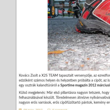
Kovács Zsolt a X2S TEAM tapasztalt versenyzője, az ezredford
edzőként számos helyen és helyzetben próbálta a cipőt, az i
egy osztrák kalandtúráról a
Sportime magazin 2012 március
Külső megjelenés: Már első pillantásra nagyon tetszett, hog
felhasználásával készült. Töredelmesen átnézve nyilvánvalóv
nagyon erős varrások, erős cipőfűzőtartó pántok, kemény erős