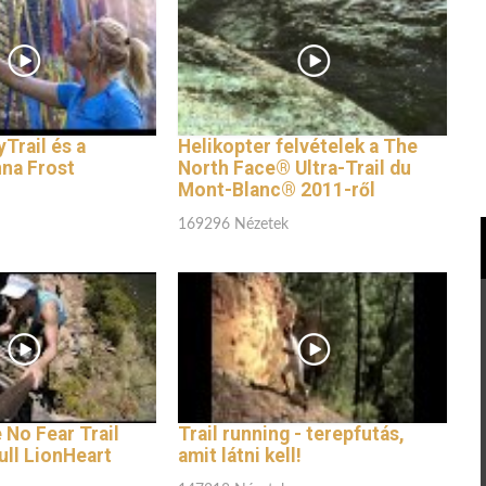
Trail és a
Helikopter felvételek a The
na Frost
North Face® Ultra-Trail du
Mont-Blanc® 2011-ről
169296 Nézetek
 No Fear Trail
Trail running - terepfutás,
ull LionHeart
amit látni kell!