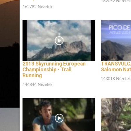
162052 Nézetek
162782 Nézetek
2013 Skyrunning European
TRANSVULC
Championship - Trail
Salomon Nat
Running
143018 Nézetek
144844 Nézetek