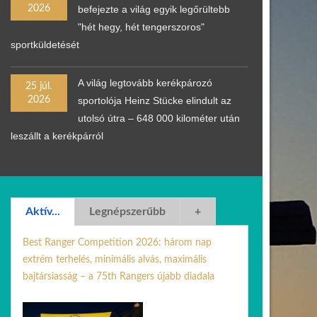
2026
befejezte a világ egyik legőrültebb
"hét hegy, hét tengerszoros"
sportküldetését
A világ legtovább kerékpározó
25 júl.
2026
sportolója Heinz Stücke elindult az
utolsó útra – 648 000 kilométer után
leszállt a kerékpárról
Aktív...
Legnépszerűbb
+
Best Ranger Competition 2026: három nap
extrém terhelés, minimális alvás, maximális
bajtársiasság – a 75th Rangers újabb diadala
24 ápr. 2026