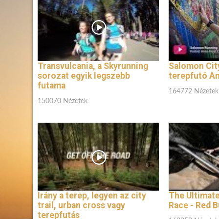
Transvulcania, a Skyrunning
Salomon City
sorozat egyik legszebb
terepfutó An
futama
164772 Nézetek
150070 Nézetek
Irány a terep, legyen az city
The Ultimate
trail, urban cross vagy
Race - Red B
terepfutás