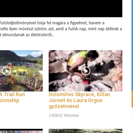
tóteljesítményével hívja fel magára a figyelmet, hanem a
te ilyen művészi szintre, azt, amit a futók nap, mint nap átélnek a
 elmondanak az életérzésről...
 Trail Run
Dolomites Skyrace, Kilian
ionship
Jornet és Laura Orgue
győzelmével
140842 Nézetek