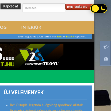
Kapcsolat
Bejelentkezés
.
LOG
INTERJÚK
2026. augusztus 6. Csütörtök Ma
Berta
és
Bettina
napja van.
ÚJ VÉLEMÉNYEK
Re: Olimpiai legenda a jéghideg fjordban: Alistair