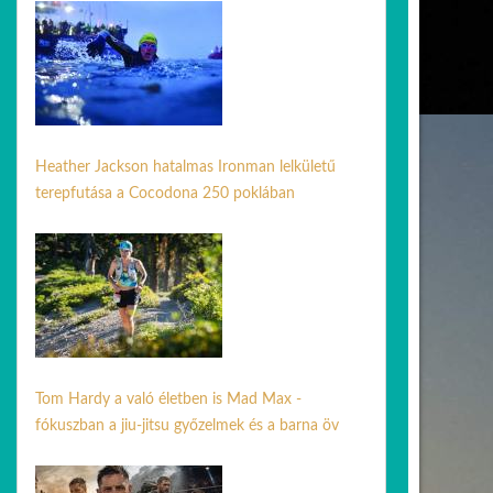
Heather Jackson hatalmas Ironman lelkületű
terepfutása a Cocodona 250 poklában
08 máj. 2026
Tom Hardy a való életben is Mad Max -
fókuszban a jiu-jitsu győzelmek és a barna öv
10 jún. 2026