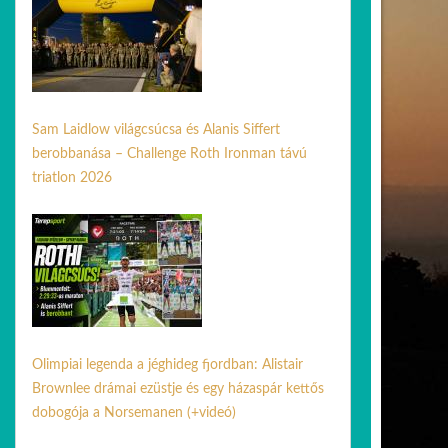
Sam Laidlow világcsúcsa és Alanis Siffert
berobbanása – Challenge Roth Ironman távú
triatlon 2026
06 júl. 2026
Olimpiai legenda a jéghideg fjordban: Alistair
Brownlee drámai ezüstje és egy házaspár kettős
dobogója a Norsemanen (+videó)
03 aug. 2026