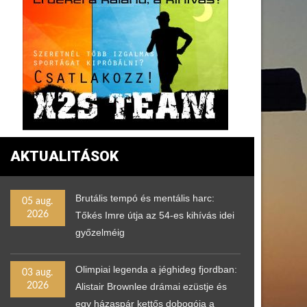
AKTUALITÁSOK
Brutális tempó és mentális harc:
05 aug.
2026
Tőkés Imre útja az 54-es kihívás idei
győzelméig
Olimpiai legenda a jéghideg fjordban:
03 aug.
2026
Alistair Brownlee drámai ezüstje és
egy házaspár kettős dobogója a