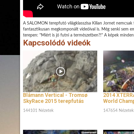
A SALOMON terepfutó világklasszisa Kilian Jornet nemcsak fu
fantasztikusan megkomponált videóival is. Még senki sem emel
terepen: "Miért is jó futni a természetben?!" A képek mindent
Kapcsolódó videók
Blåmann Vertical - Tromsø
2014 XTERRA
SkyRace 2015 terepfutás
World Champ
144101 Nézetek
147654 Nézetek