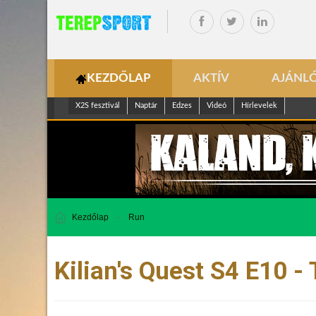
KEZDŐLAP
AKTÍV
AJÁNL
X2S fesztivál
Naptár
Edzes
Videó
Hírlevelek
Kezdőlap
Run
Kilian's Quest S4 E10 -