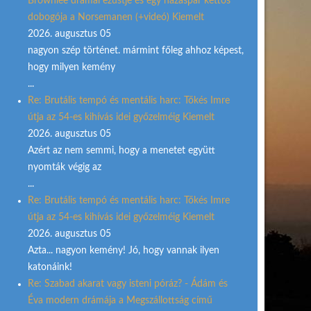
Brownlee drámai ezüstje és egy házaspár kettős
dobogója a Norsemanen (+videó) Kiemelt
2026. augusztus 05
nagyon szép történet. mármint főleg ahhoz képest,
hogy milyen kemény
...
Re: Brutális tempó és mentális harc: Tőkés Imre
útja az 54-es kihívás idei győzelméig Kiemelt
2026. augusztus 05
Azért az nem semmi, hogy a menetet együtt
nyomták végig az
...
Re: Brutális tempó és mentális harc: Tőkés Imre
útja az 54-es kihívás idei győzelméig Kiemelt
2026. augusztus 05
Azta... nagyon kemény! Jó, hogy vannak ilyen
katonáink!
Re: Szabad akarat vagy isteni póráz? - Ádám és
Éva modern drámája a Megszállottság című