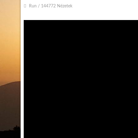
Run
/
144772 Nézetek