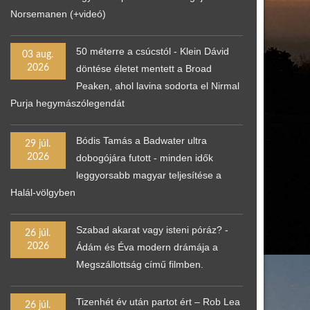
Norsemanen (+videó)
50 méterre a csúcstól - Klein Dávid
03 aug.
2026
döntése életet mentett a Broad
Peaken, ahol lavina sodorta el Nirmal
Purja hegymászólegendát
Bódis Tamás a Badwater ultra
29 júl.
2026
dobogójára futott - minden idők
leggyorsabb magyar teljesítése a
Halál-völgyben
Szabad akarat vagy isteni póráz? -
26 júl.
2026
Ádám és Éva modern drámája a
Megszállottság című filmben.
Tizenhét év után partot ért – Rob Lea
26 júl.