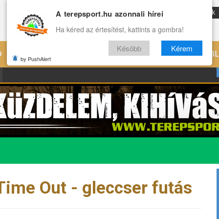
A terepsport.hu azonnali hírei
ENG
Reviews
Archívum
Rólunk
Ha kéred az értesítést, kattints a gombra!
Késöbb
Kérem
Ó
EDZÉS
ÉLETMÓD
VILÁG
B
by PushAlert
 Time Out - gleccser futás