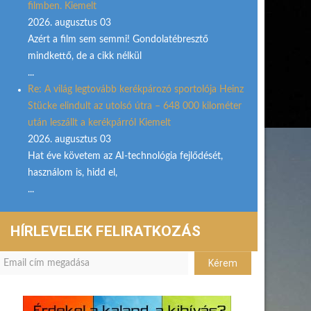
filmben. Kiemelt
2026. augusztus 03
Azért a film sem semmi! Gondolatébresztő
mindkettő, de a cikk nélkül
...
Re: A világ legtovább kerékpározó sportolója Heinz
Stücke elindult az utolsó útra – 648 000 kilométer
után leszállt a kerékpárról Kiemelt
2026. augusztus 03
Hat éve követem az AI-technológia fejlődését,
használom is, hidd el,
...
HÍRLEVELEK FELIRATKOZÁS