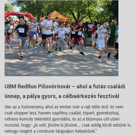
UBM RedRun Pilisvörösvár – ahol a futás családi
ünnep, a pálya gyors, a célbaérkezés fesztivál
Van az a futóverseny, ahol az ember már a rajt előtt érzi: itt nem
csak stopper lesz, hanem napfény, család, tópart, gyerekzsivaj,
néhány komoly tekintetű gyorslábú, és az a bizonyos cél utáni
mondat, hogy: „jó volt, jövőre is jövünk… csak addig kicsit edzünk is,
nehogy megint a combunk tárgyaljon helyettünk.”