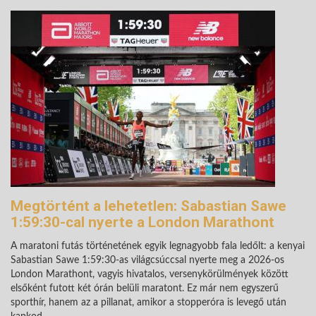
Megtörtént a lehetetlen: Sabastian Sawe
1:59:30-cal nyerte a London Marathont
A maratoni futás történetének egyik legnagyobb fala ledőlt: a kenyai
Sabastian Sawe 1:59:30-as világcsúccsal nyerte meg a 2026-os
London Marathont, vagyis hivatalos, versenykörülmények között
elsőként futott két órán belüli maratont. Ez már nem egyszerű
sporthír, hanem az a pillanat, amikor a stopperóra is levegő után