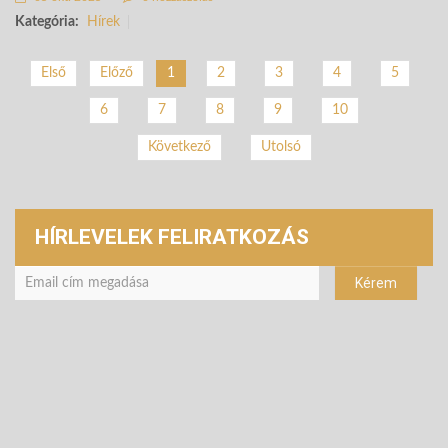
Kategória:
Hírek
2
3
4
5
Első
Előző
1
6
7
8
9
10
Következő
Utolsó
HÍRLEVELEK FELIRATKOZÁS