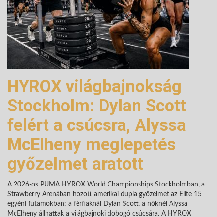
HYROX világbajnokság
Stockholm: Dylan Scott
felért a csúcsra, Alyssa
McElheny meglepetés
győzelmet aratott
A 2026-os PUMA HYROX World Championships Stockholmban, a
Strawberry Arenában hozott amerikai dupla győzelmet az Elite 15
egyéni futamokban: a férfiaknál Dylan Scott, a nőknél Alyssa
McElheny állhattak a világbajnoki dobogó csúcsára. A HYROX