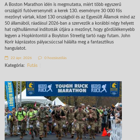
A Boston Marathon idén is megmutatta, miért több egyszerű
országúti futóversenynél: a kerek 130. eseményre 30 000 fős
mezőnyt vártak, közel 130 országból és az Egyesült Államok mind az
50 államából, ráadásul 2026-ban a szervezők a korábbi négy helyett
hat rajthullámmal indították útjára a mezőnyt, hogy gördülékenyebb
legyen a Hopkintontól a Boylston Streetig tartó nagy futam. John
Korir káprázatos pályacsúccsal hálálta meg a fantasztikus
hangulatot.
22 ápr. 2026
0 hozzászólás
Kategória:
Futás