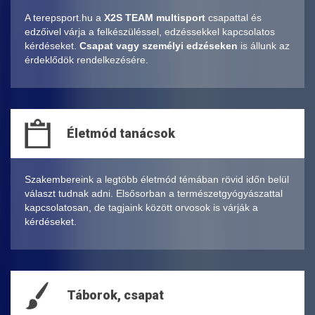
A terepsport.hu a
X2S TEAM multisport
csapattal és
edzőivel várja a felkészüléssel, edzéssekkel kapcsolatos
kérdéseket.
Csapat vagy személyi edzéseken
is állunk az
érdeklődök rendelkezésére.
Életmód tanácsok
Szakembereink a legtöbb életmód témában rövid időn belül
választ tudnak adni. Elsősorban a természetgyógyászattal
kapcsolatosan, de tagjaink között orvosok is várják a
kérdéseket.
Táborok, csapat