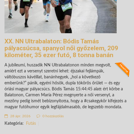
XX. NN Ultrabalaton: Bódis Tamás
pályacsúcsa, spanyol női győzelem, 209
kilométer, 35 ezer futó, 8 tonna banán
A jubileumi, huszadik NN Ultrabalatonon minden megvolt,
amiért ezt a versenyt szeretni lehet: éjszakai fejlámpák,
váltóbuszos kávéillat, banánhegyek, „hol a következő
emberünk?” pánik, egyéni hősök, dupla tókörös őrület — és egy
óriási magyar pályacsúcs. Bódis Tamás 15:44:45 alatt ért körbe a
Balatonon, Carmen María Pérez megnyerte a női versenyt, a
mezőny pedig ismét bebizonyította, hogy a #csakegykör kifejezés a
magyar futóhumor egyik legfájdalmasabb, de legszebb mondata.
28 ápr. 2026
0 hozzászólás
Kategória:
Futás