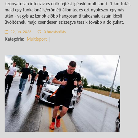
iszonyatosan intenzív és erőkifejtést igénylő multisport: 1 km futás,
majd egy funkcionális/erőnléti állomás, és ezt nyolcszor egymás
után - vagyis az izmok előbb hangosan tiltakoznak, aztán kicsit
üvöltöznek, majd csendesen sziszegve teszik tovább a dolgukat.
22 jún. 2026
0 hozzászólás
Kategória:
Multisport