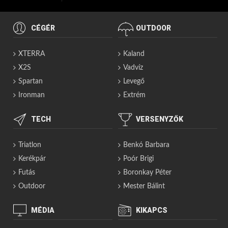
CÉGÉR
OUTDOOR
XTERRA
Kaland
X2S
Vadvíz
Spartan
Levegő
Ironman
Extrém
TECH
VERSENYZŐK
Triatlon
Benkó Barbara
Kerékpár
Poór Brigi
Futás
Boronkay Péter
Outdoor
Mester Bálint
MÉDIA
KIKAPCS