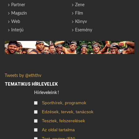
Partner
Zene
Magazin
Film
Web
Könyv
Interjú
Esemény
Tweets by @eththv
TEMATIKUS HÍRLEVELEK
Hírleveleink !
Sporthírek, programok
Edzések, tervek, tanácsok
Tesztek, felszerelések
Az oldal tartalma
Test, review (EN)