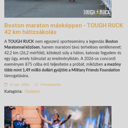
Boston maraton másképpen - TOUGH RUCK
42 km hátizsákolás
A
TOUGH RUCK
nem egyszerű sportesemény a legendás
Boston
Maratonnal közösen
, hanem maratoni távú terheléses emlékmenet:
42,2 km (26,2 mérföld), kötelező súly a háton, katonás fegyelem és
egy ügy, amely túlmutat az eredménylistán. A 2026-os concordi
eseményen 875 célba érő teljesítette a próbát, miközben
a mezőny
több mint 1,49 millió dollárt gyűjtött a Military Friends Foundation
támogatására.
21 ápr. 2026
0 hozzászólás
Kategória:
Outdoor