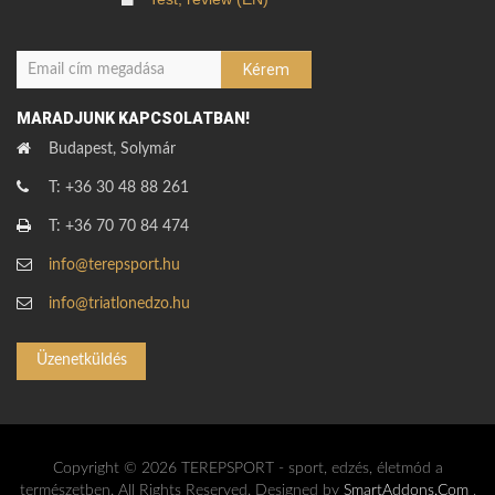
MARADJUNK KAPCSOLATBAN!
Budapest, Solymár
T: +36 30 48 88 261
T: +36 70 70 84 474
info@terepsport.hu
info@triatlonedzo.hu
Üzenetküldés
Copyright © 2026 TEREPSPORT - sport, edzés, életmód a
természetben. All Rights Reserved. Designed by
SmartAddons.Com
,