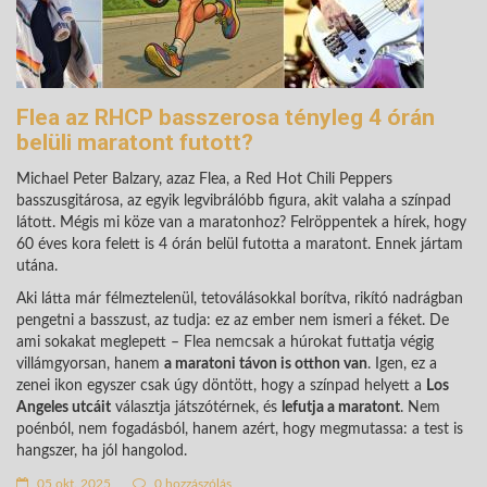
Flea az RHCP basszerosa tényleg 4 órán
belüli maratont futott?
Michael Peter Balzary, azaz Flea, a Red Hot Chili Peppers
basszusgitárosa, az egyik legvibrálóbb figura, akit valaha a színpad
látott. Mégis mi köze van a maratonhoz? Felröppentek a hírek, hogy
60 éves kora felett is 4 órán belül futotta a maratont. Ennek jártam
utána.
Aki látta már félmeztelenül, tetoválásokkal borítva, rikító nadrágban
pengetni a basszust, az tudja: ez az ember nem ismeri a féket. De
ami sokakat meglepett – Flea nemcsak a húrokat futtatja végig
villámgyorsan, hanem
a maratoni távon is otthon van
. Igen, ez a
zenei ikon egyszer csak úgy döntött, hogy a színpad helyett a
Los
Angeles utcáit
választja játszótérnek, és
lefutja a maratont
. Nem
poénból, nem fogadásból, hanem azért, hogy megmutassa: a test is
hangszer, ha jól hangolod.
05 okt. 2025
0 hozzászólás