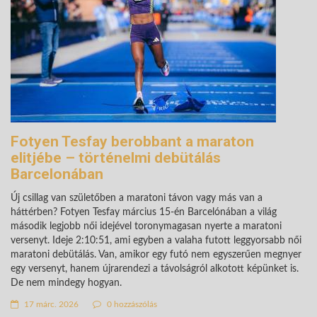
Fotyen Tesfay berobbant a maraton
elitjébe – történelmi debütálás
Barcelonában
Új csillag van születőben a maratoni távon vagy más van a
háttérben? Fotyen Tesfay március 15-én Barcelónában a világ
második legjobb női idejével toronymagasan nyerte a maratoni
versenyt. Ideje 2:10:51, ami egyben a valaha futott leggyorsabb női
maratoni debütálás. Van, amikor egy futó nem egyszerűen megnyer
egy versenyt, hanem újrarendezi a távolságról alkotott képünket is.
De nem mindegy hogyan.
17 márc. 2026
0 hozzászólás