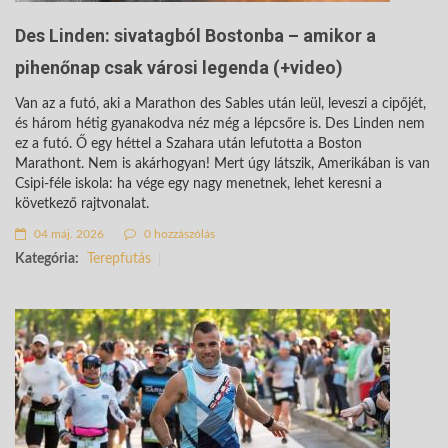
Des Linden: sivatagból Bostonba – amikor a
pihenőnap csak városi legenda (+video)
Van az a futó, aki a Marathon des Sables után leül, leveszi a cipőjét,
és három hétig gyanakodva néz még a lépcsőre is. Des Linden nem
ez a futó. Ő egy héttel a Szahara után lefutotta a Boston
Marathont. Nem is akárhogyan! Mert úgy látszik, Amerikában is van
Csipi-féle iskola: ha vége egy nagy menetnek, lehet keresni a
következő rajtvonalat.
04 máj. 2026
0 hozzászólás
Kategória:
Terepfutás