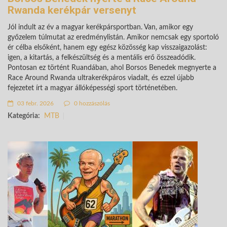
Rwanda kerékpár versenyt
Jól indult az év a magyar kerékpársportban. Van, amikor egy
győzelem túlmutat az eredménylistán. Amikor nemcsak egy sportoló
ér célba elsőként, hanem egy egész közösség kap visszaigazolást:
igen, a kitartás, a felkészültség és a mentális erő összeadódik.
Pontosan ez történt Ruandában, ahol Borsos Benedek megnyerte a
Race Around Rwanda ultrakerékpáros viadalt, és ezzel újabb
fejezetet írt a magyar állóképességi sport történetében.
03 febr. 2026
0 hozzászólás
Kategória:
MTB