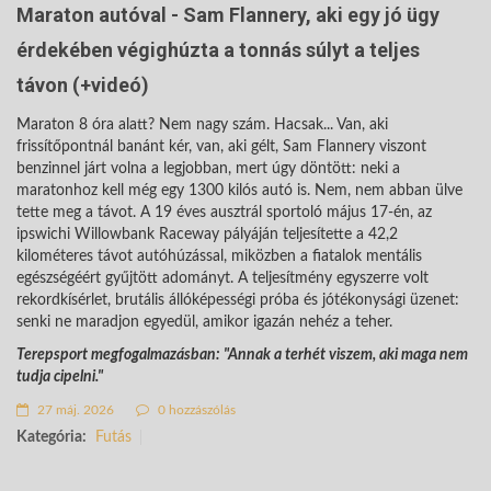
Maraton autóval - Sam Flannery, aki egy jó ügy
érdekében végighúzta a tonnás súlyt a teljes
távon (+videó)
Maraton 8 óra alatt? Nem nagy szám. Hacsak... Van, aki
frissítőpontnál banánt kér, van, aki gélt, Sam Flannery viszont
benzinnel járt volna a legjobban, mert úgy döntött: neki a
maratonhoz kell még egy 1300 kilós autó is. Nem, nem abban ülve
tette meg a távot. A 19 éves ausztrál sportoló május 17-én, az
ipswichi Willowbank Raceway pályáján teljesítette a 42,2
kilométeres távot autóhúzással, miközben a fiatalok mentális
egészségéért gyűjtött adományt. A teljesítmény egyszerre volt
rekordkísérlet, brutális állóképességi próba és jótékonysági üzenet:
senki ne maradjon egyedül, amikor igazán nehéz a teher.
Terepsport megfogalmazásban: "Annak a terhét viszem, aki maga nem
tudja cipelni."
27 máj. 2026
0 hozzászólás
Kategória:
Futás