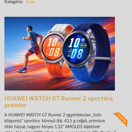
Kategória:
Futás
HUAWEI WATCH GT Runner 2 sportóra
premier
A HUAWEI WATCH GT Runner 2 egyértelműen „futó-
központú” sportóra: könnyű (kb. 43,5 g szíjjal), prémium
titán házzal, nagyon fényes 1,32" AMOLED kijelzővel