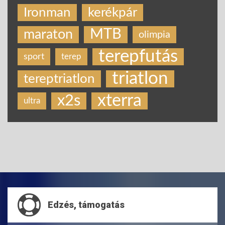
Ironman
kerékpár
MTB
maraton
olimpia
terepfutás
sport
terep
triatlon
tereptriatlon
xterra
x2s
ultra
Edzés, támogatás