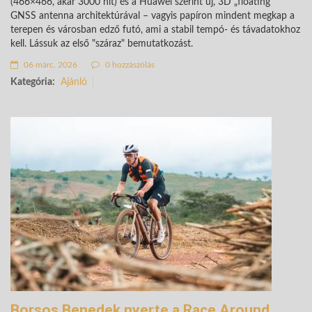
(466×466, akár 3000 nit) és a Huawei szerint új, 3D „floating”
GNSS antenna architektúrával – vagyis papíron mindent megkap a
terepen és városban edző futó, ami a stabil tempó- és távadatokhoz
kell. Lássuk az első "száraz" bemutatkozást.
06 márc. 2026
0 hozzászólás
Kategória:
Ajánló
Borsos Benedek nyerte a Race Around