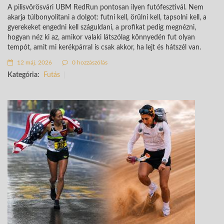
A pilisvörösvári UBM RedRun pontosan ilyen futófesztivál. Nem
akarja túlbonyolítani a dolgot: futni kell, örülni kell, tapsolni kell, a
gyerekeket engedni kell száguldani, a profikat pedig megnézni,
hogyan néz ki az, amikor valaki látszólag könnyedén fut olyan
tempót, amit mi kerékpárral is csak akkor, ha lejt és hátszél van.
12 máj. 2026
0 hozzászólás
Kategória:
Futás