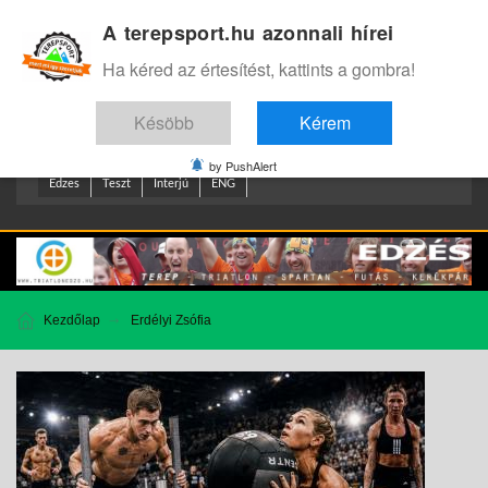
A terepsport.hu azonnali hírei
Bejelentkezés
.
Ha kéred az értesítést, kattints a gombra!
Késöbb
Kérem
by PushAlert
Edzes
Teszt
Interjú
ENG
Kezdőlap
Erdélyi Zsófia