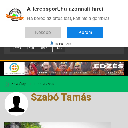
A terepsport.hu azonnali hírei
Bejelentkezés
.
Ha kéred az értesítést, kattints a gombra!
Késöbb
Kérem
by PushAlert
Edzes
Teszt
Interjú
ENG
Kezdőlap
Erdélyi Zsófia
Szabó Tamás