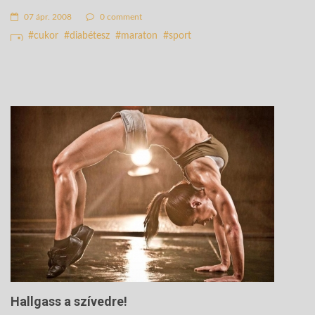
07 ápr. 2008
0 comment
cukor
diabétesz
maraton
sport
Hallgass a szívedre!