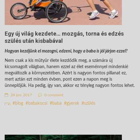
Egy új világ kezdete… mozgás, torna és edzés
szülés után kisbabával
Hogyan kezdjünk el mozogni, edzeni, hogy a baba is jól járjon ezzel?
Nem csak a kis mütyür élete kezdődik meg, a számára új
kicsomagolt világban, hanem ezzel az élet eseménnyel mindenkié
megváltozik a környezetében. Azért is nagyon fontos pillanat ez,
mert aztán ezt minden évben, pont ezen a napon meg is
ünneplőjük. Ha pedig, így van, akkor ez tényleg nagyon fontos lehet.
24 jún. 2017
0 comment
blog
babakocsi
baba
gyerek
szülés