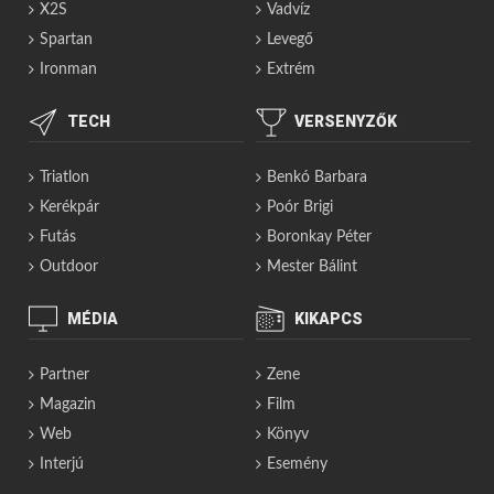
X2S
Vadvíz
Spartan
Levegő
Ironman
Extrém
TECH
VERSENYZŐK
Triatlon
Benkó Barbara
Kerékpár
Poór Brigi
Futás
Boronkay Péter
Outdoor
Mester Bálint
MÉDIA
KIKAPCS
Partner
Zene
Magazin
Film
Web
Könyv
Interjú
Esemény