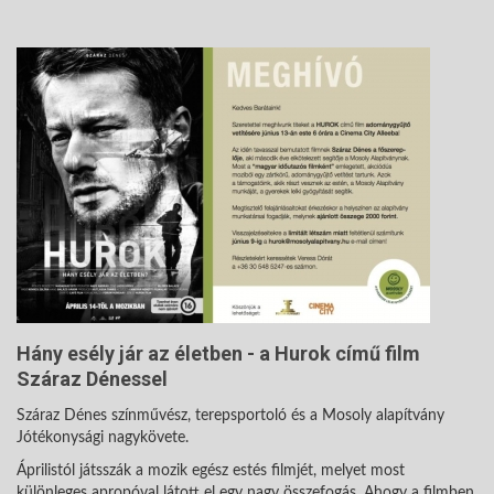
Hány esély jár az életben - a Hurok című film
Száraz Dénessel
Száraz Dénes színművész, terepsportoló és a Mosoly alapítvány
Jótékonysági nagykövete.
Áprilistól játsszák a mozik egész estés filmjét, melyet most
különleges apropóval látott el egy nagy összefogás. Ahogy a filmben