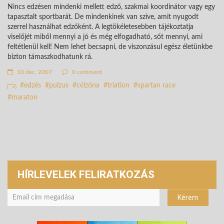
Nincs edzésen mindenki mellett edző, szakmai koordinátor vagy egy
tapasztalt sportbarát. De mindenkinek van szíve, amit nyugodt
szerrel használhat edzőként. A legtökéletesebben tájékoztatja
viselőjét miből mennyi a jó és még elfogadható, sőt mennyi, ami
feltétlenül kell! Nem lehet becsapni, de viszonzásul egész életünkbe
bizton támaszkodhatunk rá.
10 dec. 2007
0 comment
edzés
pulzus
célzóna
triatlon
spartan race
maraton
HÍRLEVELEK FELIRATKOZÁS