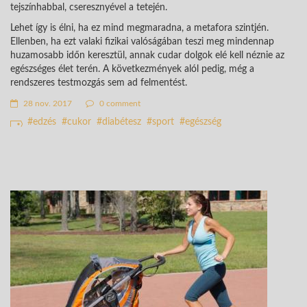
tejszínhabbal, cseresznyével a tetején.
Lehet így is élni, ha ez mind megmaradna, a metafora szintjén.
Ellenben, ha ezt valaki fizikai valóságában teszi meg mindennap
huzamosabb időn keresztül, annak cudar dolgok elé kell néznie az
egészséges élet terén. A következmények alól pedig, még a
rendszeres testmozgás sem ad felmentést.
28 nov. 2017
0 comment
edzés
cukor
diabétesz
sport
egészség