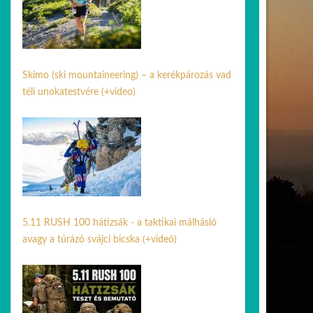
Skimo (ski mountaineering) – a kerékpározás vad
téli unokatestvére (+video)
17 febr. 2026
5.11 RUSH 100 hátizsák - a taktikai málhásló
avagy a túrázó svájci bicska (+videó)
08 júl. 2026