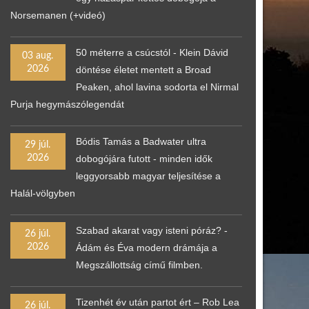
Norsemanen (+videó)
50 méterre a csúcstól - Klein Dávid
03 aug.
2026
döntése életet mentett a Broad
Peaken, ahol lavina sodorta el Nirmal
Purja hegymászólegendát
Bódis Tamás a Badwater ultra
29 júl.
2026
dobogójára futott - minden idők
leggyorsabb magyar teljesítése a
Halál-völgyben
Szabad akarat vagy isteni póráz? -
26 júl.
2026
Ádám és Éva modern drámája a
Megszállottság című filmben.
Tizenhét év után partot ért – Rob Lea
26 júl.