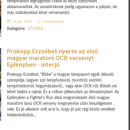
tereptriatlon legnagyobb csatái az előző szezonban
abbamaradtak. Az amatőröknek pedig ugyanazon a pályán, de
más szabályokkal lehet versenyezni.
31 jan. 2024
0 hozzászólás
Kategória:
XTERRA
Prokopp Erzsébet nyerte az első
magyar maratoni OCR versenyt
Eplényben - interjú
Prokopp Erzsébet, "Böbe" a magyar terepsport egyik állandó
szereplője. Legyen szó terepfutásról, montiról, extrém
tereptriatlonról, hegymászásról... vagy akár OCR-ről, Böbét ott
lehet találni a rajnál. És a célban jellemzően az élmezőnyben. Az
Eplényben a Fighter's Run által megrendezett első magyar
maratoni távú OCR verseny megnyerése után beszélgettem
vele. Ez jó alkalom volt arra is, hogy jó pár régi közös emléket
felelevenítsünk...