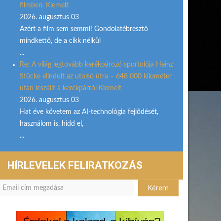
filmben. Kiemelt
2026. augusztus 03
Azért a film sem semmi! Gondolatébresztő
mindkettő, de a cikk nélkül
...
Re: A világ legtovább kerékpározó sportolója Heinz
Stücke elindult az utolsó útra – 648 000 kilométer
után leszállt a kerékpárról Kiemelt
2026. augusztus 03
Hat éve követem az AI-technológia fejlődését,
használom is, hidd el,
...
HÍRLEVELEK FELIRATKOZÁS