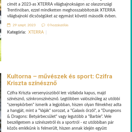
címét a 2023-as XTERRA világbajnokságon az olaszországi
Trentinóban, ezzel mindketten meghosszabbították XTERRA
világbajnoki dicsőségüket az egymást követő második évben. ‍
29 szept. 2023
0 hozzászólás
Kategória:
XTERRA
Kultorna – művészek és sport: Czifra
Kriszta színésznő
Czifra Kriszta versenyúszóból lett vízilabda kapus, majd
szinésznő, szinkronszínésznő. Legtöbben valószínűleg az utóbbi
"szerepkörben" ismerik a legjobban, hiszen olyan filmekhez adta
a hangját, mint a "Vaják" sorozat, a "Galaxis őrzői", a "Dungeons
& Dragons: Betyárbecsület" vagy legutóbb a "Barbie". Vele
beszélgettem a színészetről és a sportról - ez utóbbiban pár
közös emlékünk is felmerült, hiszen annak idején együtt