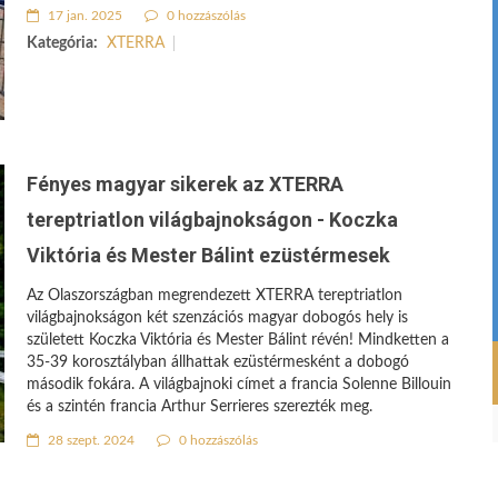
17 jan. 2025
0 hozzászólás
Kategória:
XTERRA
Fényes magyar sikerek az XTERRA
tereptriatlon világbajnokságon - Koczka
Viktória és Mester Bálint ezüstérmesek
Az Olaszországban megrendezett XTERRA tereptriatlon
világbajnokságon két szenzációs magyar dobogós hely is
született Koczka Viktória és Mester Bálint révén! Mindketten a
35-39 korosztályban állhattak ezüstérmesként a dobogó
második fokára. A világbajnoki címet a francia Solenne Billouin
és a szintén francia Arthur Serrieres szerezték meg.
28 szept. 2024
0 hozzászólás