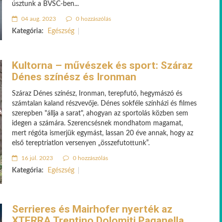
úsztunk a BVSC-ben...
04 aug. 2023
0 hozzászólás
Kategória:
Egészség
Kultorna – művészek és sport: Száraz
Dénes színész és Ironman
Száraz Dénes színész, Ironman, terepfutó, hegymászó és
számtalan kaland részvevője. Dénes sokféle színházi és filmes
szerepben "állja a sarat", ahogyan az sportolás közben sem
idegen a számára. Szerencsésnek mondhatom magamat,
mert régóta ismerjük egymást, lassan 20 éve annak, hogy az
első tereptriatlon versenyen „összefutottunk”.
16 júl. 2023
0 hozzászólás
Kategória:
Egészség
Serrieres és Mairhofer nyerték az
XTERRA Trentino Dolomiti Paganella