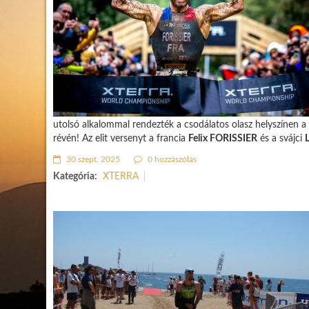
utolsó alkalommal rendezték a csodálatos olasz helyszínen a 
révén! Az elit versenyt a francia
Felix FORISSIER
és a svájci
30 szept. 2025
0 hozzászólás
Kategória:
XTERRA