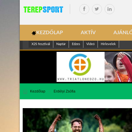
KEZDŐLAP
AKTÍV
AJÁNL
X2S fesztivál
Naptár
Edzes
Videó
Hírlevelek
Kezdőlap
Erdélyi Zsófia