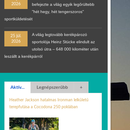
2026
befejezte a világ egyik legőrültebb
"hét hegy, hét tengerszoros"
sportküldetését
A világ legtovább kerékpározó
25 júl.
2026
sportolója Heinz Stücke elindult az
utolsó útra – 648 000 kilométer után
leszállt a kerékpárról
Aktív...
Legnépszerűbb
+
Heather Jackson hatalmas Ironman lelkületű
terepfutása a Cocodona 250 poklában
08 máj. 2026