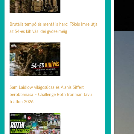
Brutális tempó és mentális harc: Tőkés Imre útja
az 54-es kihívás idei győzelméig
05 aug. 2026
Sam Laidlow világcsúcsa és Alanis Siffert
berobbanása – Challenge Roth Ironman távú
triatlon 2026
06 júl. 2026