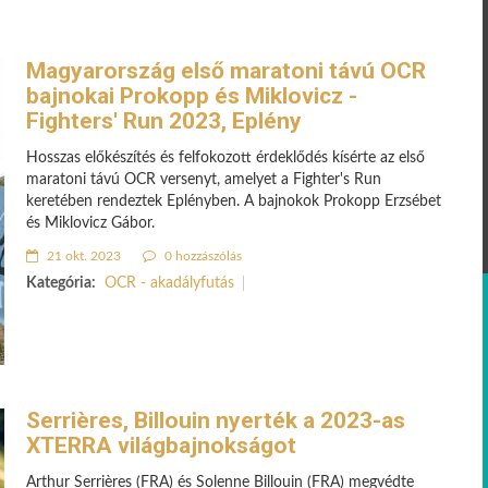
Magyarország első maratoni távú OCR
bajnokai Prokopp és Miklovicz -
Fighters' Run 2023, Eplény
Hosszas előkészítés és felfokozott érdeklődés kísérte az első
maratoni távú OCR versenyt, amelyet a Fighter's Run
keretében rendeztek Eplényben. A bajnokok Prokopp Erzsébet
és Miklovicz Gábor.
21 okt. 2023
0 hozzászólás
Kategória:
OCR - akadályfutás
Serrières, Billouin nyerték a 2023-as
XTERRA világbajnokságot
Arthur Serrières (FRA) és Solenne Billouin (FRA) megvédte