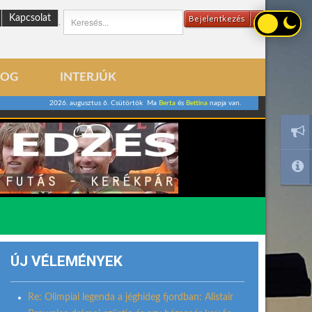
Kapcsolat
Bejelentkezés
.
LOG
INTERJÚK
2026. augusztus 6. Csütörtök Ma
Berta
és
Bettina
napja van.
ÚJ VÉLEMÉNYEK
Re: Olimpiai legenda a jéghideg fjordban: Alistair