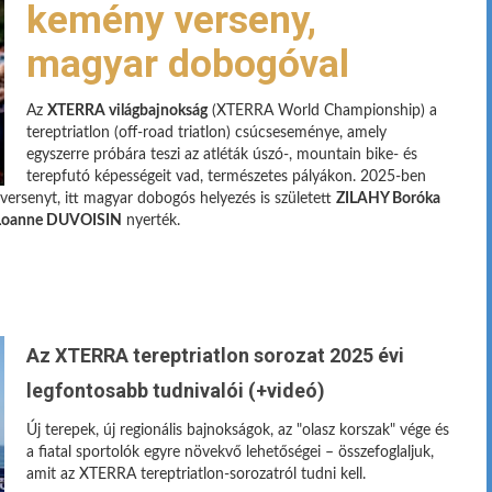
kemény verseny,
magyar dobogóval
Az
XTERRA világbajnokság
(XTERRA World Championship) a
tereptriatlon (off-road triatlon) csúcseseménye, amely
egyszerre próbára teszi az atléták úszó-, mountain bike- és
terepfutó képességeit vad, természetes pályákon. 2025-ben
versenyt, itt magyar dobogós helyezés is született
ZILAHY Boróka
Loanne DUVOISIN
nyerték.
Az XTERRA tereptriatlon sorozat 2025 évi
legfontosabb tudnivalói (+videó)
Új terepek, új regionális bajnokságok, az "olasz korszak" vége és
a fiatal sportolók egyre növekvő lehetőségei – összefoglaljuk,
amit az XTERRA tereptriatlon-sorozatról tudni kell.