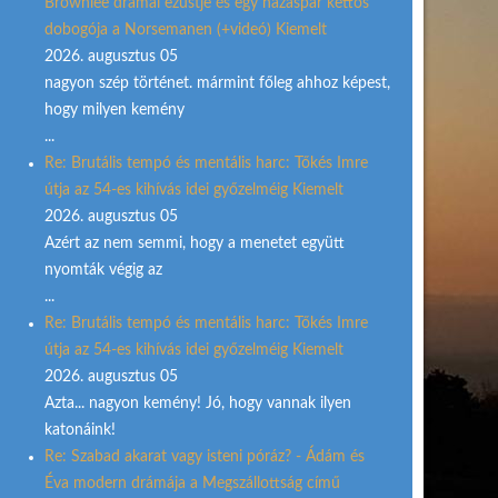
Brownlee drámai ezüstje és egy házaspár kettős
dobogója a Norsemanen (+videó) Kiemelt
2026. augusztus 05
nagyon szép történet. mármint főleg ahhoz képest,
hogy milyen kemény
...
Re: Brutális tempó és mentális harc: Tőkés Imre
útja az 54-es kihívás idei győzelméig Kiemelt
2026. augusztus 05
Azért az nem semmi, hogy a menetet együtt
nyomták végig az
...
Re: Brutális tempó és mentális harc: Tőkés Imre
útja az 54-es kihívás idei győzelméig Kiemelt
2026. augusztus 05
Azta... nagyon kemény! Jó, hogy vannak ilyen
katonáink!
Re: Szabad akarat vagy isteni póráz? - Ádám és
Éva modern drámája a Megszállottság című