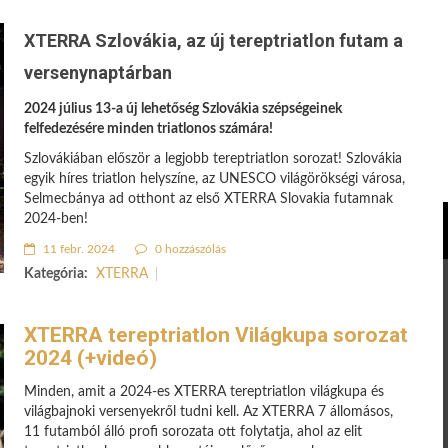
XTERRA Szlovákia, az új tereptriatlon futam a
versenynaptárban
2024 július 13-a új lehetőség Szlovákia szépségeinek
felfedezésére minden triatlonos számára!
Szlovákiában először a legjobb tereptriatlon sorozat! Szlovákia
egyik híres triatlon helyszíne, az UNESCO világörökségi városa,
Selmecbánya ad otthont az első XTERRA Slovakia futamnak
2024-ben!
11 febr. 2024
0 hozzászólás
Kategória:
XTERRA
XTERRA tereptriatlon Világkupa sorozat
2024 (+videó)
Minden, amit a 2024-es XTERRA tereptriatlon világkupa és
világbajnoki versenyekről tudni kell. Az XTERRA 7 állomásos,
11 futamból álló profi sorozata ott folytatja, ahol az elit