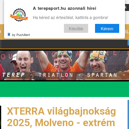
A terepsport.hu azonnali hírei
ENG
Reviews
Archívum
Rólunk
Ha kéred az értesítést, kattints a gombra!
Késöbb
Kérem
Ó
EDZÉS
ÉLETMÓD
VILÁG
B
by PushAlert
XTERRA világbajnokság
2025, Molveno - extrém