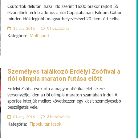
Csütörtök délután, hazai idő szerint 16:00 órakor rajtolt 55
élvonalbeli férfi triatlonos a riói Copacabanán. Faldum Gábor
minden idők legjobb magyar helyezésével 20.-ként ért célba.
23 aug. 2016
0 hozzászólás
Kategória:
Multisport
Személyes találkozó Erdélyi Zsófival a
riói olimpia maraton futása előtt
Erdélyi Zsófia évek óta a magyar atlétikai élet sikeres
versenyzője, idén a riói olimpia maraton számában indul. A
sportos interjúk mellett következzen egy kicsit személyesebb
beszélgetés vele.
01 aug. 2016
3 hozzászólás:
Kategória:
Tippek, tanácsok