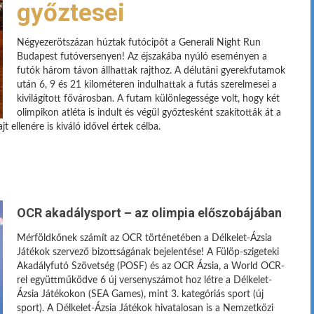
győztesei
Négyezerötszázan húztak futócipőt a Generali Night Run
Budapest futóversenyen! Az éjszakába nyúló eseményen a
futók három távon állhattak rajthoz. A délutáni gyerekfutamok
után 6, 9 és 21 kilométeren indulhattak a futás szerelmesei a
kivilágított fővárosban. A futam különlegessége volt, hogy két
olimpikon atléta is indult és végül győztesként szakították át a
jt ellenére is kiváló idővel értek célba.
OCR akadálysport – az olimpia előszobájában
Mérföldkőnek számít az OCR történetében a Délkelet-Ázsia
Játékok szervező bizottságának bejelentése! A Fülöp-szigeteki
Akadályfutó Szövetség (POSF) és az OCR Ázsia, a World OCR-
rel együttműködve 6 új versenyszámot hoz létre a Délkelet-
Ázsia Játékokon (SEA Games), mint 3. kategóriás sport (új
sport). A Délkelet-Ázsia Játékok hivatalosan is a Nemzetközi