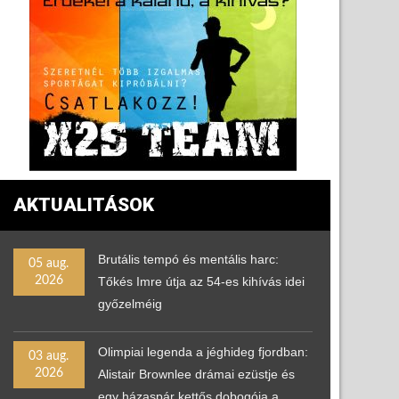
AKTUALITÁSOK
Brutális tempó és mentális harc:
05 aug.
2026
Tőkés Imre útja az 54-es kihívás idei
győzelméig
Olimpiai legenda a jéghideg fjordban:
03 aug.
2026
Alistair Brownlee drámai ezüstje és
egy házaspár kettős dobogója a