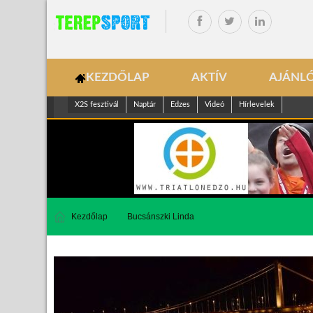
KEZDŐLAP
AKTÍV
AJÁNL
X2S fesztivál
Naptár
Edzes
Videó
Hírlevelek
Kezdőlap
Bucsánszki Linda