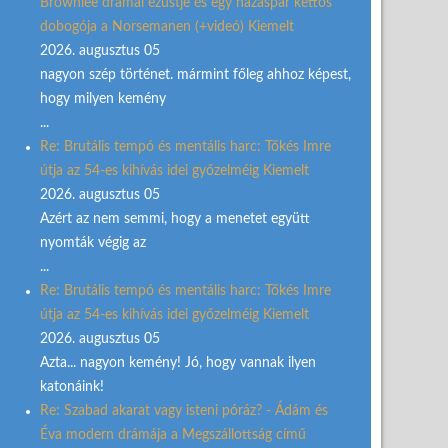
Brownlee drámai ezüstje és egy házaspár kettős
dobogója a Norsemanen (+videó) Kiemelt
2026. augusztus 05
nagyon szép történet. mármint főleg ahhoz képest,
hogy milyen kemény
...
Re: Brutális tempó és mentális harc: Tőkés Imre
útja az 54-es kihívás idei győzelméig Kiemelt
2026. augusztus 05
Azért az nem semmi, hogy a menetet együtt
nyomták végig az
...
Re: Brutális tempó és mentális harc: Tőkés Imre
útja az 54-es kihívás idei győzelméig Kiemelt
2026. augusztus 05
Azta... nagyon kemény! Jó, hogy vannak ilyen
katonáink!
Re: Szabad akarat vagy isteni póráz? - Ádám és
Éva modern drámája a Megszállottság című