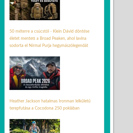
50 méterre a csúcstól - Klein Dávid döntése
életet mentett a Broad Peaken, ahol lavina
sodorta el Nirmal Purja hegymászólegendát
03 aug. 2026
Heather Jackson hatalmas Ironman lelkületű
terepfutása a Cocodona 250 poklában
08 máj. 2026