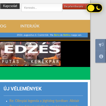
Kapcsolat
Bejelentkezés
.
LOG
INTERJÚK
2026. augusztus 6. Csütörtök Ma
Berta
és
Bettina
napja van.
ÚJ VÉLEMÉNYEK
Re: Olimpiai legenda a jéghideg fjordban: Alistair