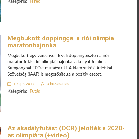
Kategória:
Hírek
Megbukott doppinggal a riói olimpia
maratonbajnoka
Megbukott egy versenyen kívüli doppingteszten a női
maratonfutás riói olimpiai bajnoka, a kenyai Jemima
Sumgongnál EPO-t mutattak ki. A Nemzetközi Atlétikai
Szövetség (IAAF) is megerősítette a pozitív esetet.
10 ápr. 2017
0 hozzászólás
Kategória:
Futás
Az akadályfutást (OCR) jelölték a 2020-
as olimpiára (+videó)