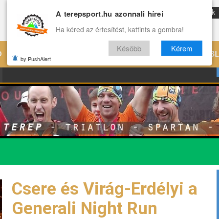
A terepsport.hu azonnali hírei
ENG
Reviews
Archívum
Rólunk
Ha kéred az értesítést, kattints a gombra!
Késöbb
Kérem
Ó
EDZÉS
ÉLETMÓD
VILÁG
B
by PushAlert
Csere és Virág-Erdélyi a
Generali Night Run