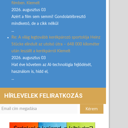
filmben. Kiemelt
2026. augusztus 03
Azért a film sem semmi! Gondolatébresztő
mindkettő, de a cikk nélkül
...
Re: A világ legtovább kerékpározó sportolója Heinz
Stücke elindult az utolsó útra – 648 000 kilométer
után leszállt a kerékpárról Kiemelt
2026. augusztus 03
Hat éve követem az AI-technológia fejlődését,
használom is, hidd el,
...
HÍRLEVELEK FELIRATKOZÁS