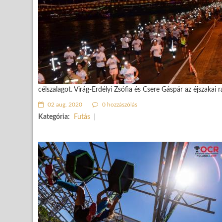
célszalagot. Virág-Erdélyi Zsófia és Csere Gáspár az éjszakai ra
02 aug. 2020
0 hozzászólás
Kategória:
Futás