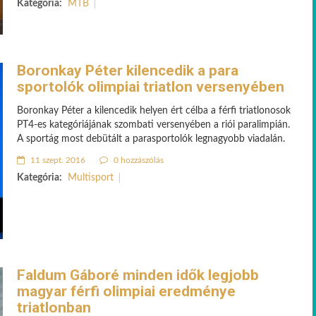
Kategória:
MTB
Boronkay Péter kilencedik a para
sportolók olimpiai triatlon versenyében
Boronkay Péter a kilencedik helyen ért célba a férfi triatlonosok
PT4-es kategóriájának szombati versenyében a riói paralimpián.
A sportág most debütált a parasportolók legnagyobb viadalán.
11 szept. 2016
0 hozzászólás
Kategória:
Multisport
Faldum Gáboré minden idők legjobb
magyar férfi olimpiai eredménye
triatlonban