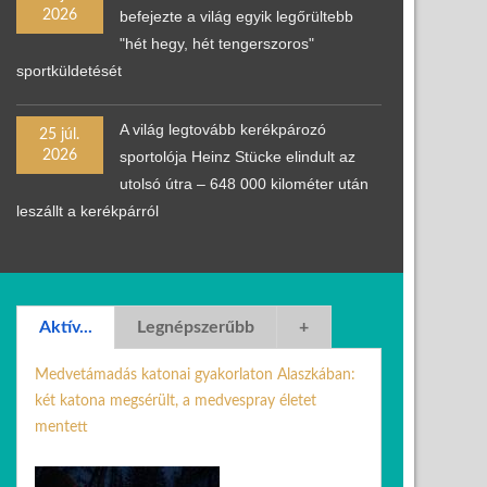
2026
befejezte a világ egyik legőrültebb
"hét hegy, hét tengerszoros"
sportküldetését
A világ legtovább kerékpározó
25 júl.
2026
sportolója Heinz Stücke elindult az
utolsó útra – 648 000 kilométer után
leszállt a kerékpárról
Aktív...
Legnépszerűbb
+
Medvetámadás katonai gyakorlaton Alaszkában:
két katona megsérült, a medvespray életet
mentett
21 ápr. 2026