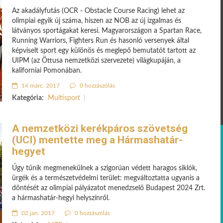
Az akadályfutás (OCR - Obstacle Course Racing) lehet az
olimpiai egyik új száma, hiszen az NOB az új izgalmas és
látványos sportágakat keresi. Magyarországon a Spartan Race,
Running Warriors, Fighters Run és hasonló versenyek által
képviselt sport egy különös és meglepő bemutatót tartott az
UIPM (az Öttusa nemzetközi szervezete) világkupáján, a
kaliforniai Pomonában.
14 márc. 2017
0 hozzászólás
Kategória:
Multisport
A nemzetközi kerékpáros szövetség
(UCI) mentette meg a Hármashatár-
hegyet
Úgy tűnik megmenekülnek a szigorúan védett haragos siklók,
ürgék és a természetvédelmi terület: megváltoztatta ugyanis a
döntését az olim­piai pályázatot menedzselő Budapest 2024 Zrt.
a hármashatár-hegyi helyszínről.
02 jan. 2017
0 hozzászólás