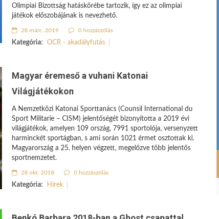
Olimpiai Bizottság hatáskörébe tartozik, így ez az olimpiai
játékok előszobájának is nevezhető.
28 márc. 2019
0 hozzászólás
Kategória:
OCR - akadályfutás
Magyar éremeső a vuhani Katonai
Világjátékokon
A Nemzetközi Katonai Sporttanács (Counsil International du
Sport Militarie – CISM) jelentőségét bizonyította a 2019 évi
világjátékok, amelyen 109 ország, 7991 sportolója, versenyzett
harminckét sportágban, s ami során 1021 érmet osztottak ki.
Magyarország a 25. helyen végzett, megelőzve több jelentős
sportnemzetet.
28 okt. 2018
0 hozzászólás
Kategória:
Hírek
Benkó Barbara 2018-ban a Ghost csapattal