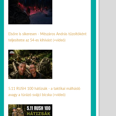
Elsőre is sikeresen - Mészáros András tűzoltóként
teljesítette az 54-es kihívást (+videó)
29 jún. 2026
5.11 RUSH 100 hátizsák - a taktikai málhásló
avagy a túrázó svájci bicska (+videó)
08 júl. 2026