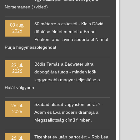
Norsemanen (+videó)
50 méterre a csúcstól - Klein Dávid
03 aug.
2026
döntése életet mentett a Broad
Peaken, ahol lavina sodorta el Nirmal
Purja hegymászólegendát
Bódis Tamás a Badwater ultra
29 júl.
2026
dobogójára futott - minden idők
leggyorsabb magyar teljesítése a
Halál-völgyben
Szabad akarat vagy isteni póráz? -
26 júl.
2026
Ádám és Éva modern drámája a
Megszállottság című filmben.
Tizenhét év után partot ért – Rob Lea
26 júl.