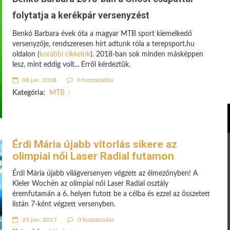
folytatja a kerékpár versenyzést
Benkó Barbara évek óta a magyar MTB sport kiemelkedő
versenyzője, rendszeresen hírt adtunk róla a terepsport.hu
oldalon (
korábbi cikkeink
). 2018-ban sok minden másképpen
lesz, mint eddig volt... Erről kérdeztük.
08 jan. 2018
0 hozzászólás
Kategória:
MTB
Érdi Mária újabb vitorlás sikere az
olimpiai női Laser Radial futamon
Érdi Mária újabb világversenyen végzett az élmezőnyben! A
Kieler Wochén az olimpiai női Laser Radial osztály
éremfutamán a 6. helyen futott be a célba és ezzel az összetett
listán 7-ként végzett versenyben.
25 jún. 2017
0 hozzászólás