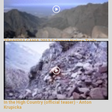
TRANSVULCANIA 2013 Salomon Nature Trails
142994 Nézetek
In the High Country (official teaser) - Anton
Krupicka