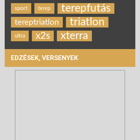
terepfutás
sport
terep
triatlon
tereptriatlon
xterra
x2s
ultra
EDZÉSEK, VERSENYEK