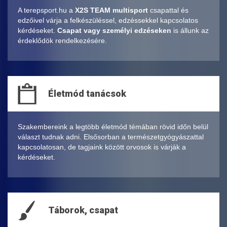
A terepsport.hu a
X2S TEAM multisport
csapattal és
edzőivel várja a felkészüléssel, edzéssekkel kapcsolatos
kérdéseket.
Csapat vagy személyi edzéseken
is állunk az
érdeklődök rendelkezésére.
Életmód tanácsok
Szakembereink a legtöbb életmód témában rövid időn belül
választ tudnak adni. Elsősorban a természetgyógyászattal
kapcsolatosan, de tagjaink között orvosok is várják a
kérdéseket.
Táborok, csapat