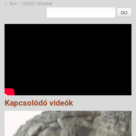
Run
/
120421 Nézetek
GO
Kapcsolódó videók