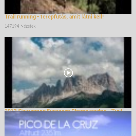
Trail running - terepfutás, amit látni kell!
147194 Nézetek
2013 Skyrunning European Championship - Trail
Running
144814 Nézetek