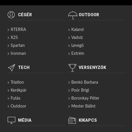
CÉGÉR
OUTDOOR
XTERRA
Kaland
X2S
Vadvíz
Spartan
Levegő
Ironman
Extrém
TECH
VERSENYZŐK
Triatlon
Benkó Barbara
Kerékpár
Poór Brigi
Futás
Boronkay Péter
Outdoor
Mester Bálint
MÉDIA
KIKAPCS