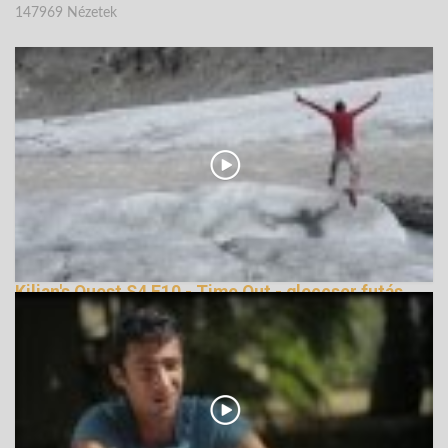
147969 Nézetek
Kilian's Quest S4 E10 - Time Out - gleccser futás
144742 Nézetek