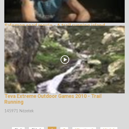
Salomon road movie - A trail running island
148530 Nézetek
Teva Extreme Outdoor Games 2010 - Trail
Running
145971 Nézetek