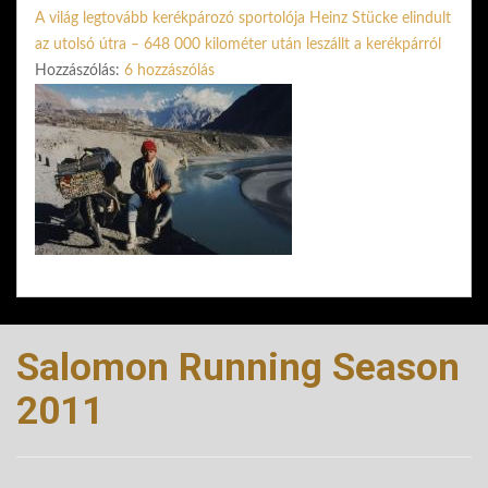
A világ legtovább kerékpározó sportolója Heinz Stücke elindult
az utolsó útra – 648 000 kilométer után leszállt a kerékpárról
Hozzászólás:
6 hozzászólás
Salomon Running Season
2011