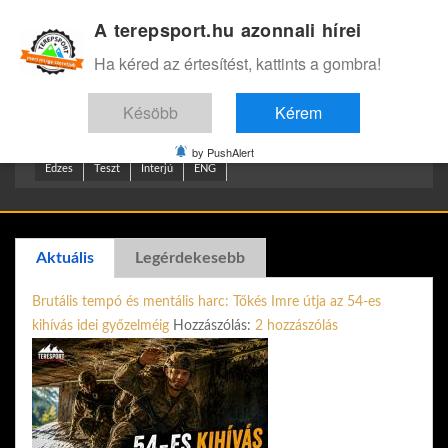
A terepsport.hu azonnali hírei
Bejelentkezés
.
Ha kéred az értesítést, kattints a gombra!
Késöbb
Kérem
by PushAlert
Edzes
Teszt
Interjú
ENG
Aktuális
Legérdekesebb
Brutális tempó és mentális harc: Tőkés Imre útja az 54-es
kihívás idei győzelméig
Hozzászólás:
2 hozzászólás