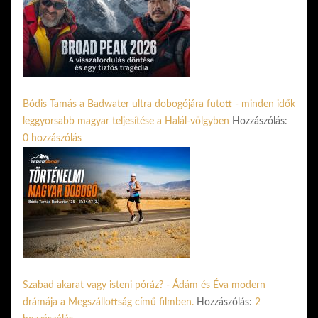
Bódis Tamás a Badwater ultra dobogójára futott - minden idők
leggyorsabb magyar teljesítése a Halál-völgyben
Hozzászólás:
0 hozzászólás
Szabad akarat vagy isteni póráz? - Ádám és Éva modern
drámája a Megszállottság című filmben.
Hozzászólás:
2