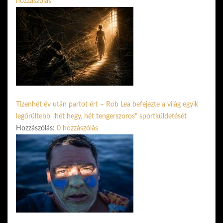
hozzászólás
Tizenhét év után partot ért – Rob Lea befejezte a világ egyik
legőrültebb "hét hegy, hét tengerszoros" sportküldetését
Hozzászólás:
0 hozzászólás