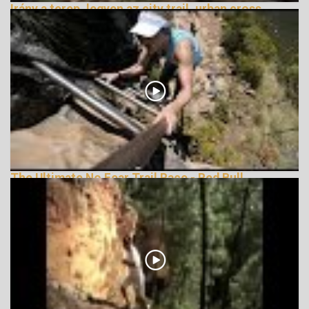
Irány a terep, legyen az city trail, urban cross
vagy terepfutás
162754 Nézetek
The Ultimate No Fear Trail Race - Red Bull
LionHeart
162031 Nézetek