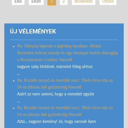
Első
Előző
1
2
Következő
Utolsó
ÚJ VÉLEMÉNYEK
Re: Olimpiai legenda a jéghideg fjordban: Alistair
Brownlee drámai ezüstje és egy házaspár kettős dobogója
a Norsemanen (+videó) Kiemelt
nagyon szép történet. mármint főleg ahhoz
...
Re: Brutális tempó és mentális harc: Tőkés Imre útja az
54-es kihívás idei győzelméig Kiemelt
Azért az nem semmi, hogy a menetet együtt
...
Re: Brutális tempó és mentális harc: Tőkés Imre útja az
54-es kihívás idei győzelméig Kiemelt
Azta... nagyon kemény! Jó, hogy vannak ilyen