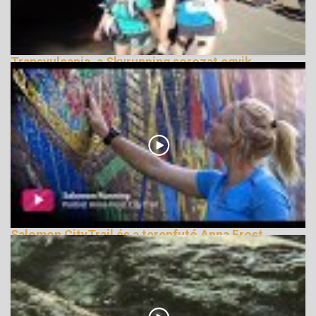
Transvulcania, a Skyrunning sorozat egyik
legszebb futama
150038 Nézetek
Salomon CityTrail és a terepfutó Anna Frost
164742 Nézetek