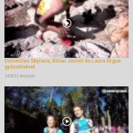
Dolomites Skyrace, Kilian Jornet és Laura Orgue
győzelmével
140815 Nézetek