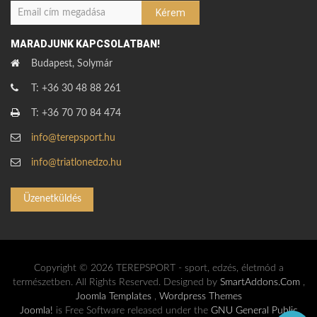
MARADJUNK KAPCSOLATBAN!
Budapest, Solymár
T: +36 30 48 88 261
T: +36 70 70 84 474
info@terepsport.hu
info@triatlonedzo.hu
Üzenetküldés
Copyright © 2026 TEREPSPORT - sport, edzés, életmód a
természetben. All Rights Reserved. Designed by
SmartAddons.Com
,
Joomla Templates
,
Wordpress Themes
Joomla!
is Free Software released under the
GNU General Public