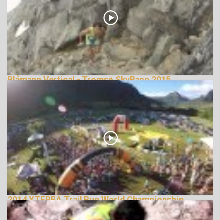
Blåmann Vertical - Tromsø SkyRace 2015
terepfutás
144074 Nézetek
2014 XTERRA Trail Run World Championship
147631 Nézetek