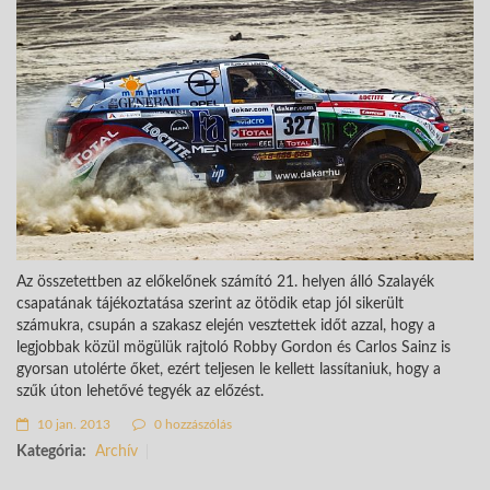
Az összetettben az előkelőnek számító 21. helyen álló Szalayék
csapatának tájékoztatása szerint az ötödik etap jól sikerült
számukra, csupán a szakasz elején vesztettek időt azzal, hogy a
legjobbak közül mögülük rajtoló Robby Gordon és Carlos Sainz is
gyorsan utolérte őket, ezért teljesen le kellett lassítaniuk, hogy a
szűk úton lehetővé tegyék az előzést.
10 jan. 2013
0 hozzászólás
Kategória:
Archív