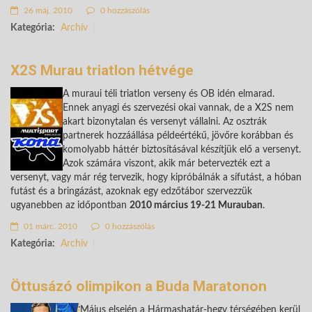
26 máj. 2010
0 hozzászólás
Kategória:
Archív
X2S Murau triatlon hétvége
A muraui téli triatlon verseny és OB idén elmarad.
Ennek anyagi és szervezési okai vannak, de a X2S nem
akart bizonytalan és versenyt vállalni. Az osztrák
partnerek hozzáállása példeértékű, jövőre korábban és
komolyabb háttér biztosításával készítjük elő a versenyt.
Azok számára viszont, akik már betervezték ezt a
versenyt, vagy már rég tervezik, hogy kipróbálnák a sífutást, a hóban
futást és a bringázást, azoknak egy edzőtábor szervezzük
ugyanebben az időpontban
2010 március 19-21 Murauban
.
01 márc. 2010
0 hozzászólás
Kategória:
Archív
Öttusázó olimpikon a Buda Maratonon
Május elsején a Hármashatár-hegy térségében kerül