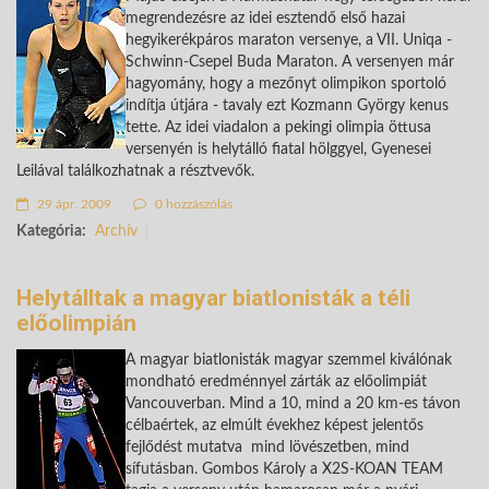
megrendezésre az idei esztendő első hazai
hegyikerékpáros maraton versenye, a VII. Uniqa -
Schwinn-Csepel Buda Maraton. A versenyen már
hagyomány, hogy a mezőnyt olimpikon sportoló
indítja útjára - tavaly ezt Kozmann György kenus
tette. Az idei viadalon a pekingi olimpia öttusa
versenyén is helytálló fiatal hölggyel, Gyenesei
Leilával találkozhatnak a résztvevők.
29 ápr. 2009
0 hozzászólás
Kategória:
Archív
Helytálltak a magyar biatlonisták a téli
előolimpián
A magyar biatlonisták magyar szemmel kiválónak
mondható eredménnyel zárták az előolimpiát
Vancouverban. Mind a 10, mind a 20 km-es távon
célbaértek, az elmúlt évekhez képest jelentős
fejlődést mutatva mind lövészetben, mind
sífutásban. Gombos Károly a X2S-KOAN TEAM