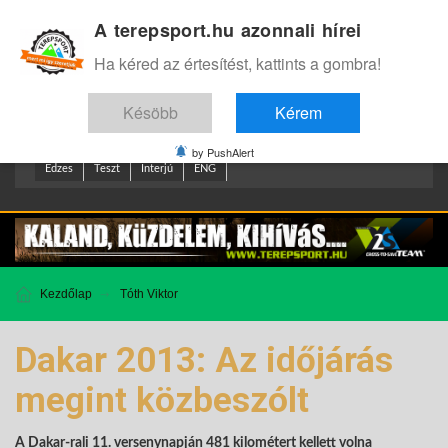
A terepsport.hu azonnali hírei
Bejelentkezés
.
Ha kéred az értesítést, kattints a gombra!
Késöbb
Kérem
by PushAlert
Edzes
Teszt
Interjú
ENG
Kezdőlap
Tóth Viktor
Dakar 2013: Az időjárás
megint közbeszólt
A Dakar-rali 11. versenynapján 481 kilométert kellett volna