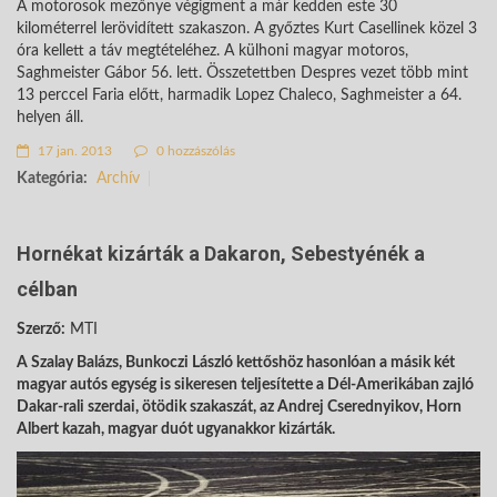
A motorosok mezőnye végigment a már kedden este 30
kilométerrel lerövidített szakaszon. A győztes Kurt Casellinek közel 3
óra kellett a táv megtételéhez. A külhoni magyar motoros,
Saghmeister Gábor 56. lett. Összetettben Despres vezet több mint
13 perccel Faria előtt, harmadik Lopez Chaleco, Saghmeister a 64.
helyen áll.
17 jan. 2013
0 hozzászólás
Kategória:
Archív
Hornékat kizárták a Dakaron, Sebestyénék a
célban
Szerző:
MTI
A Szalay Balázs, Bunkoczi László kettőshöz hasonlóan a másik két
magyar autós egység is sikeresen teljesítette a Dél-Amerikában zajló
Dakar-rali szerdai, ötödik szakaszát, az Andrej Cserednyikov, Horn
Albert kazah, magyar duót ugyanakkor kizárták.