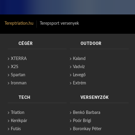
Tereptriatlon.hu
Terepsport versenyek
CÉGÉR
OUTDOOR
XTERRA
Kaland
X2S
Vadvíz
Spartan
Levegő
Ironman
Extrém
TECH
VERSENYZŐK
Triatlon
Benkó Barbara
Kerékpár
Poór Brigi
Futás
Boronkay Péter