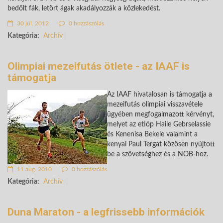
bedőlt fák, letört ágak akadályozzák a közlekedést.
30 júl. 2012
0 hozzászólás
Kategória:
Archív
Olimpiai mezeifutás ötlete - az IAAF is
támogatja
Az IAAF hivatalosan is támogatja a
mezeifutás olimpiai visszavétele
ügyében megfogalmazott kérvényt,
melyet az etióp Haile Gebrselassie
és Kenenisa Bekele valamint a
kenyai Paul Tergat közösen nyújtott
be a szövetséghez és a NOB-hoz.
11 aug. 2010
0 hozzászólás
Kategória:
Archív
Duna Maraton - a legfrissebb információk