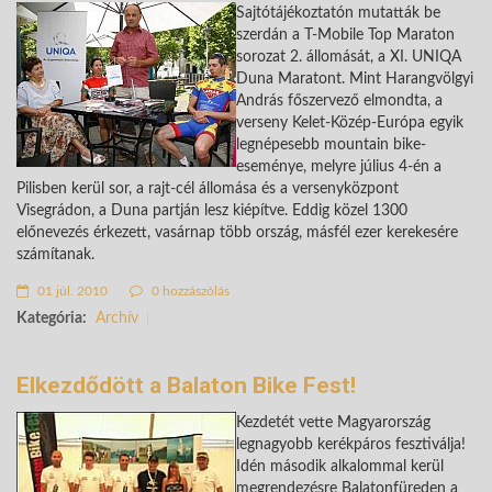
Sajtótájékoztatón mutatták be
szerdán a T-Mobile Top Maraton
sorozat 2. állomását, a XI. UNIQA
Duna Maratont. Mint Harangvölgyi
András főszervező elmondta, a
verseny Kelet-Közép-Európa egyik
legnépesebb mountain bike-
eseménye, melyre július 4-én a
Pilisben kerül sor, a rajt-cél állomása és a versenyközpont
Visegrádon, a Duna partján lesz kiépítve. Eddig közel 1300
előnevezés érkezett, vasárnap több ország, másfél ezer kerekesére
számítanak.
01 júl. 2010
0 hozzászólás
Kategória:
Archív
Elkezdődött a Balaton Bike Fest!
Kezdetét vette Magyarország
legnagyobb kerékpáros fesztiválja!
Idén második alkalommal kerül
megrendezésre Balatonfüreden a