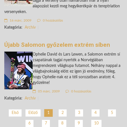
tagja a verseny után hamarosan már a nyári
alapozást kezdi meg hegyikerékpár és tereptriatlon
versenyeken.
16 márc. 2009
0 hozzászólás
Kategória:
Archív
Újabb Salomon győzelem extrém síben
Ophelie David és Lars Lewen, a Salomon extrém sí
csapatának tagjai nyerték a Norvégiában
megrendezett világkupa futamot. Néhány nappal a
világbajnoksáég előtt ez igen jó eredmény, főleg,
hogy Ophelie-nak ez a téli sorozatban aratott 4.
győzelme!
05 márc. 2009
0 hozzászólás
Kategória:
Archív
2
3
4
5
Első
Előző
1
6
7
8
9
10