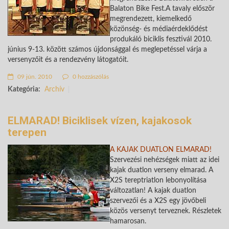
Balaton Bike Fest.A tavaly először
megrendezett, kiemelkedő
közönség- és médiaérdeklődést
produkáló biciklis fesztivál 2010.
június 9-13. között számos újdonsággal és meglepetéssel várja a
versenyzőit és a rendezvény látogatóit.
09 jún. 2010
0 hozzászólás
Kategória:
Archív
ELMARAD! Biciklisek vízen, kajakosok
terepen
A KAJAK DUATLON ELMARAD!
Szervezési nehézségek miatt az idei
kajak duatlon verseny elmarad. A
X2S tereptriatlon lebonyolítása
változatlan! A kajak duatlon
szervezői és a X2S egy jövőbeli
közös versenyt terveznek. Részletek
hamarosan.