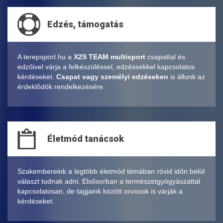
Edzés, támogatás
A terepsport.hu a
X2S TEAM multisport
csapattal és
edzőivel várja a felkészüléssel, edzéssekkel kapcsolatos
kérdéseket.
Csapat vagy személyi edzéseken
is állunk az
érdeklődök rendelkezésére.
Életmód tanácsok
Szakembereink a legtöbb életmód témában rövid időn belül
választ tudnak adni. Elsősorban a természetgyógyászattal
kapcsolatosan, de tagjaink között orvosok is várják a
kérdéseket.