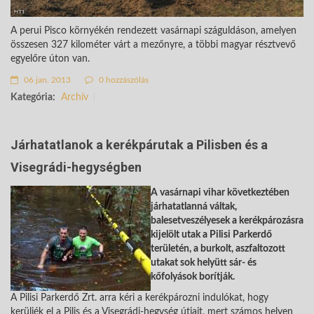
A perui Pisco környékén rendezett vasárnapi száguldáson, amelyen
összesen 327 kilométer várt a mezőnyre, a többi magyar résztvevő
egyelőre úton van.
06 jan. 2013
0 hozzászólás
Kategória:
Archív
Járhatatlanok a kerékpárutak a Pilisben és a
Visegrádi-hegységben
A vasárnapi vihar következtében
járhatatlanná váltak,
balesetveszélyesek a kerékpározásra
kijelölt utak a Pilisi Parkerdő
területén, a burkolt, aszfaltozott
utakat sok helyütt sár- és
kőfolyások borítják.
A Pilisi Parkerdő Zrt. arra kéri a kerékpározni indulókat, hogy
kerüljék el a Pilis és a Visegrádi-hegység útjait, mert számos helyen