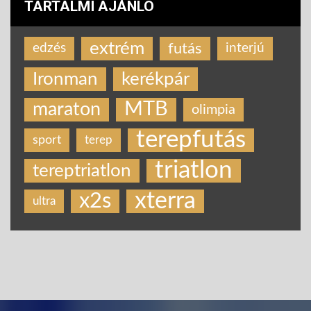
TARTALMI AJÁNLÓ
extrém
futás
edzés
interjú
Ironman
kerékpár
MTB
maraton
olimpia
terepfutás
sport
terep
triatlon
tereptriatlon
xterra
x2s
ultra