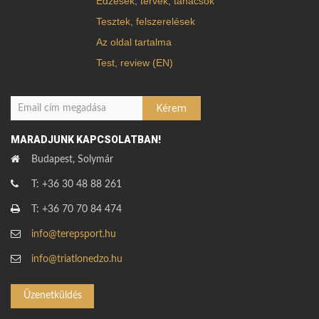
Edzések, tervek, tanácsok
Tesztek, felszerelések
Az oldal tartalma
Test, review (EN)
MARADJUNK KAPCSOLATBAN!
Budapest, Solymár
T: +36 30 48 88 261
T: +36 70 70 84 474
info@terepsport.hu
info@triatlonedzo.hu
Üzenetküldés