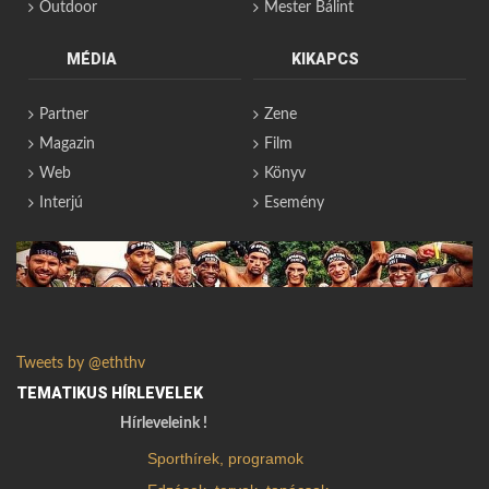
Outdoor
Mester Bálint
MÉDIA
KIKAPCS
Partner
Zene
Magazin
Film
Web
Könyv
Interjú
Esemény
Tweets by @eththv
TEMATIKUS HÍRLEVELEK
Hírleveleink !
Sporthírek, programok