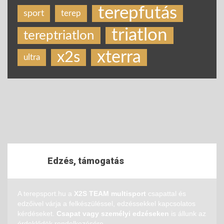
terepfutás
sport
terep
triatlon
tereptriatlon
xterra
x2s
ultra
Edzés, támogatás
A terepsport.hu a
X2S TEAM multisport
csapattal és
edzőivel várja a felkészüléssel, edzéssekkel kapcsolatos
kérdéseket.
Csapat vagy személyi edzéseken
is állunk az
érdeklődök rendelkezésére.