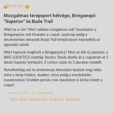
Mozgalmas terepsport hétvége, Bringaexpó
"Superior" és Buda Trail
Miért ez a cím? Mert valóban mozgalmas volt! Szombaton a
Bringaexpóra volt hivatalos a csapat, vasárnap pedig a
decemberben elmaradt Budai Trail terepfutáson képviseltük az
egyesület színeit.
Miért kaptunk meghívót a Bringaexpóra? Mert az idei új szponzor, a
BIKE LOGISTICS vezetője, Kovács Tamás átadta át a csapatnak az 5
darab Superior kerékpárt, 2 carbon vázas és 3 aluvázas modellt.
Remélhetőleg sok és eredményes kilométert teszünk meg velük,
mind a terep triatlon, duatlon, mind pedig a montainbike
maratonokon! Emellett persze, más standokon is körbe nézett a
csapat.
04 márc. 2015
1 hozzászólás
x2s
trail
terepfutás
superior
maraton