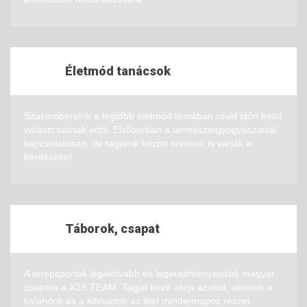
Életmód tanácsok
Szakembereink a legtöbb életmód témában rövid időn belül
választ tudnak adni. Elsősorban a természetgyógyászattal
kapcsolatosan, de tagjaink között orvosok is várják a
kérdéseket.
Táborok, csapat
A terepsportok legaktívabb és legeredményesebb magyar
csapata a X2S TEAM. Tagjai közé várja azokat, akiknek a
kalandok és a kihívások az élet mindennapos részei.