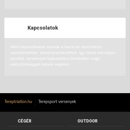
Kapcsolatok
Aktív kapcsolataink vannak a hazai és nemzetközi
szervezetekkel, versenyrendezőkkel, így szinte bármilyen
sporttal, versennyel kapcsolatos kérdésben nagy
valószínűséggel tudunk segíteni.
Tereptriatlon.hu
Terepsport versenyek
CÉGÉR
OUTDOOR