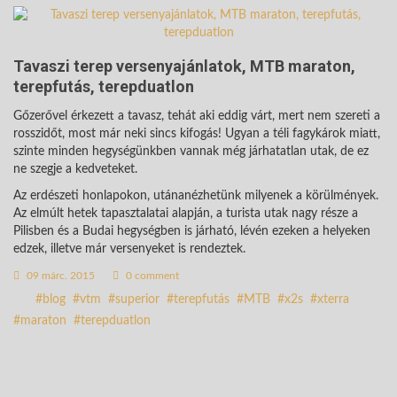
Tavaszi terep versenyajánlatok, MTB maraton,
terepfutás, terepduatlon
Gőzerővel érkezett a tavasz, tehát aki eddig várt, mert nem szereti a
rosszidőt, most már neki sincs kifogás! Ugyan a téli fagykárok miatt,
szinte minden hegységünkben vannak még járhatatlan utak, de ez
ne szegje a kedveteket.
Az erdészeti honlapokon, utánanézhetünk milyenek a körülmények.
Az elmúlt hetek tapasztalatai alapján, a turista utak nagy része a
Pilisben és a Budai hegységben is járható, lévén ezeken a helyeken
edzek, illetve már versenyeket is rendeztek.
09 márc. 2015
0 comment
blog
vtm
superior
terepfutás
MTB
x2s
xterra
maraton
terepduatlon