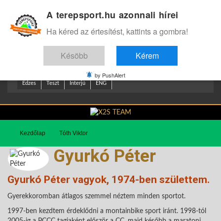
A terepsport.hu azonnali hírei
Bejelentkezés
.
Ha kéred az értesítést, kattints a gombra!
Késöbb
Kérem
by PushAlert
Edzes
Teszt
Interjú
ENG
Kezdőlap
Tóth Viktor
Gyurkó Péter
Gyurkó Péter vagyok, 1974-ben születtem.
Gyerekkoromban átlagos szemmel néztem minden sportot.
1997-ben kezdtem érdeklődni a montainbike sport iránt. 1998-tól