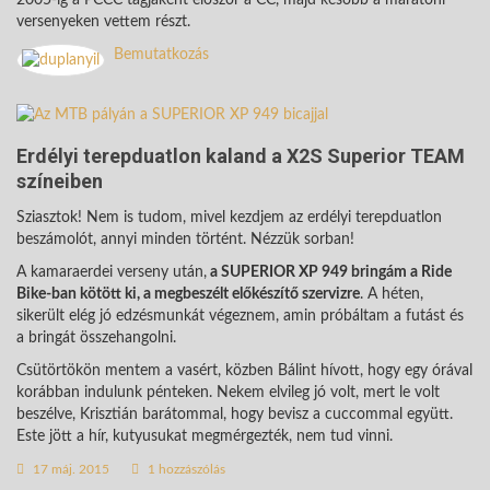
2005-ig a PCCC tagjaként először a CC, majd később a maratoni
versenyeken vettem részt.
Bemutatkozás
Erdélyi terepduatlon kaland a X2S Superior TEAM
színeiben
Sziasztok! Nem is tudom, mivel kezdjem az erdélyi terepduatlon
beszámolót, annyi minden történt. Nézzük sorban!
A kamaraerdei verseny után,
a SUPERIOR XP 949 bringám a Ride
Bike-ban kötött ki, a megbeszélt előkészítő szervizre
. A héten,
sikerült elég jó edzésmunkát végeznem, amin próbáltam a futást és
a bringát összehangolni.
Csütörtökön mentem a vasért, közben Bálint hívott, hogy egy órával
korábban indulunk pénteken. Nekem elvileg jó volt, mert le volt
beszélve, Krisztián barátommal, hogy bevisz a cuccommal együtt.
Este jött a hír, kutyusukat megmérgezték, nem tud vinni.
17 máj. 2015
1 hozzászólás