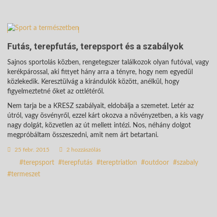
Futás, terepfutás, terepsport és a szabályok
Sajnos sportolás közben, rengetegszer találkozok olyan futóval, vagy
kerékpárossal, aki fittyet hány arra a tényre, hogy nem egyedül
közlekedik. Keresztülvág a kirándulók között, anélkül, hogy
figyelmeztetné őket az ottlétéről.
Nem tarja be a KRESZ szabályait, eldobálja a szemetet. Letér az
útról, vagy ösvényről, ezzel kárt okozva a növényzetben, a kis vagy
nagy dolgát, közvetlen az út mellett intézi. Nos, néhány dolgot
megpróbáltam összeszedni, amit nem árt betartani.
25 febr. 2015
2 hozzászólás
terepsport
terepfutás
tereptriatlon
outdoor
szabaly
termeszet