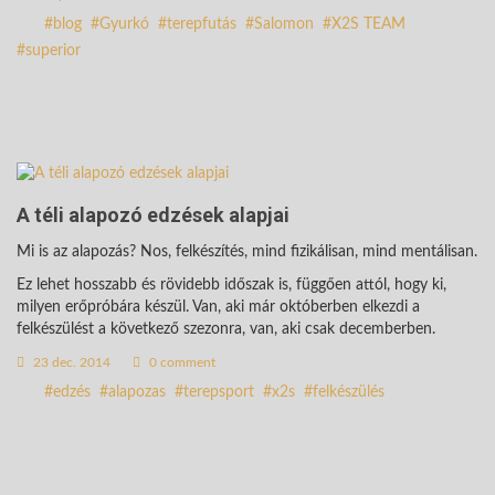
blog
Gyurkó
terepfutás
Salomon
X2S TEAM
superior
A téli alapozó edzések alapjai
Mi is az alapozás? Nos, felkészítés, mind fizikálisan, mind mentálisan.
Ez lehet hosszabb és rövidebb időszak is, függően attól, hogy ki,
milyen erőpróbára készül. Van, aki már októberben elkezdi a
felkészülést a következő szezonra, van, aki csak decemberben.
23 dec. 2014
0 comment
edzés
alapozas
terepsport
x2s
felkészülés