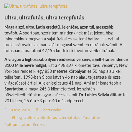
Ultra, ultrafutás, ultra terepfutás
Maga a szó, ultra, Latin eredetű. Jelentése, azon túl, messzebb,
tovább.
A sportban, szerintem mindenkinek mást jelent, hisz
mindenkinek megvan a saját fizikai és szellemi határa. Ha ezt túl
tudja szárnyalni, az már saját magával szemben ultrának számít. A
futásban a maratoni 42,195 km feletti távot nevezik ultrának.
A világon a leghosszabb ilyen rendezésű verseny, a Self-Transendence
3100 Mile névre hallgat.
Ezt a 4988,97 kilométer távú versenyt, New
Yorkban rendezik, egy 833 méteres körpályán és 50 nap alatt kell
teljesíteni. 1998-ban Sipos István 46 nap alatt teljesítette és ezzel
világcsúcsot ért el. A jelenlegi csúcs 41 nap. Ami már ismertebb a
Spartatlon
, a maga 245,3 kilométerével. Itt szintén
büszkélkedhetünk magyar csúccsal, amit
Dr. Lubics Szilvia
állított fel
2014-ben, 26 óra 53 perc 40 másodperccel.
10 febr. 2015
2 hozzászólás
blog
ultra
ultrafutás
terepfutás
maraton
ultramaraton
edzés