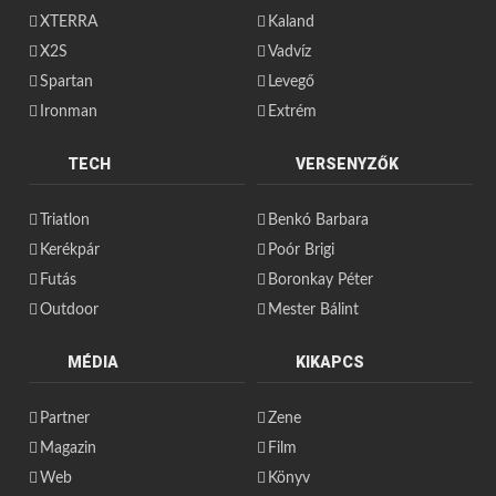
XTERRA
Kaland
X2S
Vadvíz
Spartan
Levegő
Ironman
Extrém
TECH
VERSENYZŐK
Triatlon
Benkó Barbara
Kerékpár
Poór Brigi
Futás
Boronkay Péter
Outdoor
Mester Bálint
MÉDIA
KIKAPCS
Partner
Zene
Magazin
Film
Web
Könyv