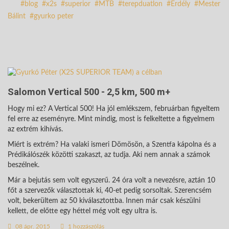
blog
x2s
superior
MTB
terepduatlon
Erdély
Mester
Bálint
gyurko peter
Salomon Vertical 500 - 2,5 km, 500 m+
Hogy mi ez? A Vertical 500! Ha jól emlékszem, februárban figyeltem
fel erre az eseményre. Mint mindig, most is felkeltette a figyelmem
az extrém kihívás.
Miért is extrém? Ha valaki ismeri Dömösön, a Szentfa kápolna és a
Prédikálószék közötti szakaszt, az tudja. Aki nem annak a számok
beszélnek.
Már a bejutás sem volt egyszerű. 24 óra volt a nevezésre, aztán 10
főt a szervezők választottak ki, 40-et pedig sorsoltak. Szerencsém
volt, bekerültem az 50 kiválasztottba. Innen már csak készülni
kellett, de előtte egy héttel még volt egy ultra is.
08 ápr. 2015
1 hozzászólás