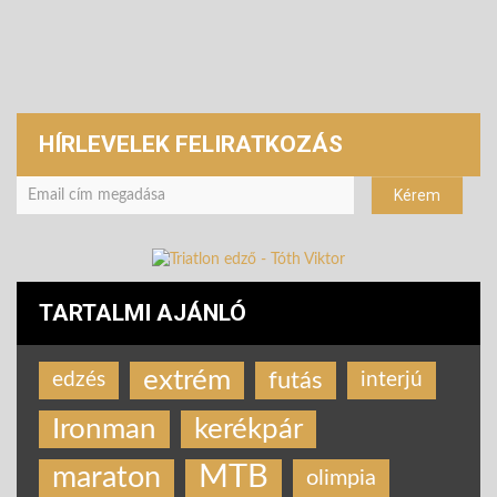
HÍRLEVELEK FELIRATKOZÁS
TARTALMI AJÁNLÓ
extrém
futás
edzés
interjú
Ironman
kerékpár
MTB
maraton
olimpia