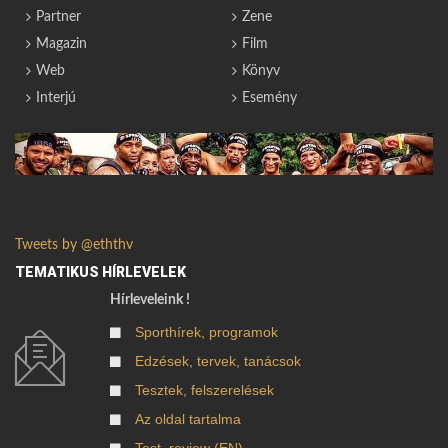
Partner
Zene
Magazin
Film
Web
Könyv
Interjú
Esemény
Tweets by @eththv
TEMATIKUS HÍRLEVELEK
Hírleveleink !
Sporthírek, programok
Edzések, tervek, tanácsok
Tesztek, felszerelések
Az oldal tartalma