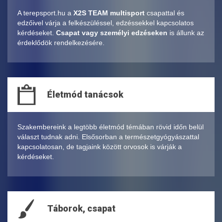
A terepsport.hu a
X2S TEAM multisport
csapattal és
edzőivel várja a felkészüléssel, edzéssekkel kapcsolatos
kérdéseket.
Csapat vagy személyi edzéseken
is állunk az
érdeklődök rendelkezésére.
Életmód tanácsok
Szakembereink a legtöbb életmód témában rövid időn belül
választ tudnak adni. Elsősorban a természetgyógyászattal
kapcsolatosan, de tagjaink között orvosok is várják a
kérdéseket.
Táborok, csapat