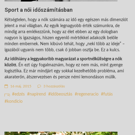
Sport a női időszámításban
Kétségtelen, hogy a nők számára az idő egy egészen más dimenziót
jelent a mai világban. Az egyik legnagyobb érték számunkra, de
mindig arra emlékezzünk, hogy az élet ebben az egy dologban
nagyon is igazságos, hiszen egyenlő mértékkel adakozik belőle
minden embernek. Nem kibúvó tehát, hogy „neki több az ideje” –
igazából ugyanis nem több, csak ő jobban osztja be. Ez a kulcs.
Az időhiány a leggyakoribb magyarázat a sportnélküliségre a nők
között.
Én ezt úgy fogalmaznám, hogy ez nem más, mint gyenge
logisztika. Ez már mindjárt egy sokkal kezelhetőbb probléma, ami
akaraterőn, átszervezésen és persze némi lemondáson múlik.
16 máj. 2015
3 hozzászólás
edzés
napirend
időbeosztás
regeneracio
futás
kondicio