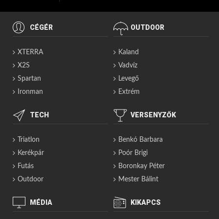
CÉGÉR
OUTDOOR
XTERRA
Kaland
X2S
Vadvíz
Spartan
Levegő
Ironman
Extrém
TECH
VERSENYZŐK
Triatlon
Benkó Barbara
Kerékpár
Poór Brigi
Futás
Boronkay Péter
Outdoor
Mester Bálint
MÉDIA
KIKAPCS