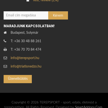
Test, review (EN)
MARADJUNK KAPCSOLATBAN!
Budapest, Solymár
T: +36 30 48 88 261
T: +36 70 70 84 474
info@terepsport.hu
info@triatlonedzo.hu
Üzenetküldés
Copyright © 2026 TEREPSPORT - sport, edzés, életmód a
természetben. All Rights Reserved. Designed by
SmartAddons.Com
,