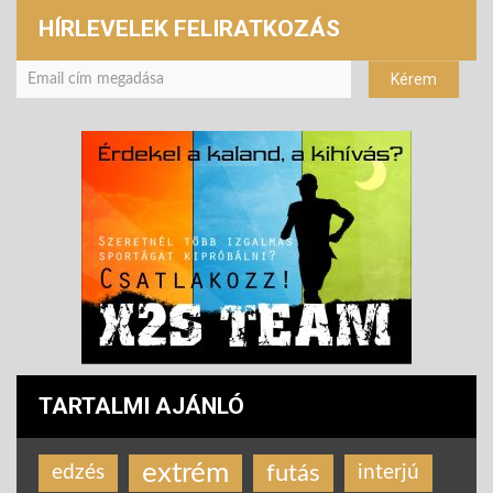
HÍRLEVELEK FELIRATKOZÁS
TARTALMI AJÁNLÓ
extrém
futás
edzés
interjú