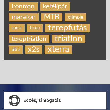
Ironman
kerékpár
MTB
maraton
olimpia
terepfutás
sport
terep
triatlon
tereptriatlon
xterra
x2s
ultra
Edzés, támogatás