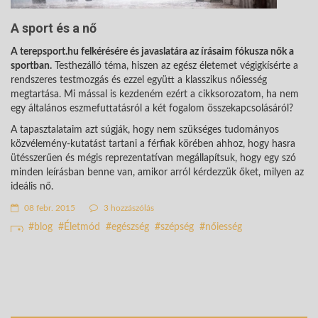
A sport és a nő
A terepsport.hu felkérésére és javaslatára az írásaim fókusza nők a
sportban.
Testhezálló téma, hiszen az egész életemet végigkísérte a
rendszeres testmozgás és ezzel együtt a klasszikus nőiesség
megtartása. Mi mással is kezdeném ezért a cikksorozatom, ha nem
egy általános eszmefuttatásról a két fogalom összekapcsolásáról?
A tapasztalataim azt súgják, hogy nem szükséges tudományos
közvélemény-kutatást tartani a férfiak körében ahhoz, hogy hasra
ütésszerűen és mégis reprezentatívan megállapítsuk, hogy egy szó
minden leírásban benne van, amikor arról kérdezzük őket, milyen az
ideális nő.
08 febr. 2015
3 hozzászólás
blog
Életmód
egészség
szépség
nőiesség