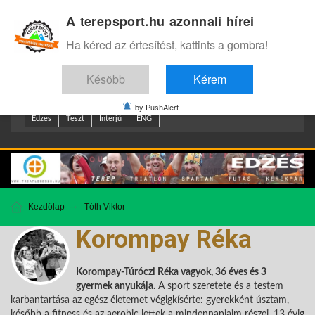
A terepsport.hu azonnali hírei
Bejelentkezés
.
Ha kéred az értesítést, kattints a gombra!
Késöbb
Kérem
by PushAlert
Edzes
Teszt
Interjú
ENG
Kezdőlap
Tóth Viktor
Korompay Réka
Korompay-Túróczi Réka vagyok, 36 éves és 3
gyermek anyukája.
A sport szeretete és a testem
karbantartása az egész életemet végigkísérte: gyerekként úsztam,
később a fitness és az aerobic lettek a mindennapjaim részei. 13 évig