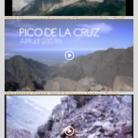
2013 Skyrunning European Championship - Trail
Running
144963 Nézetek
TRANSVULCANIA 2013 Salomon Nature Trails
143118 Nézetek