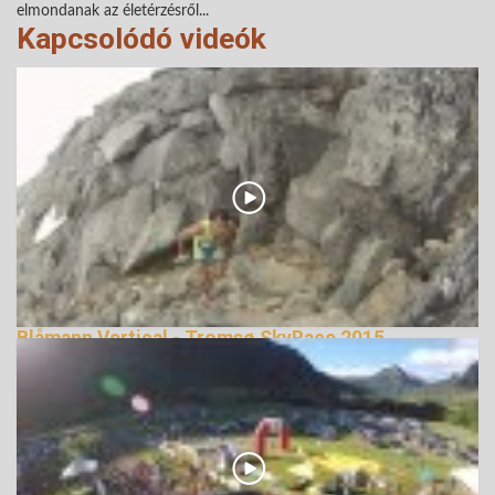
elmondanak az életérzésről...
Kapcsolódó videók
Blåmann Vertical - Tromsø SkyRace 2015
terepfutás
144192 Nézetek