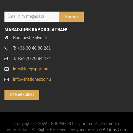
MARADJUNK KAPCSOLATBAN!
Budapest, Solymár
T: +36 30 48 88 261
T: +36 70 70 84 474
info@terepsport.hu
info@triatlonedzo.hu
Üzenetküldés
Copyright © 2026 TEREPSPORT - sport, edzés, életmód a
természetben. All Rights Reserved. Designed by
SmartAddons.Com
,