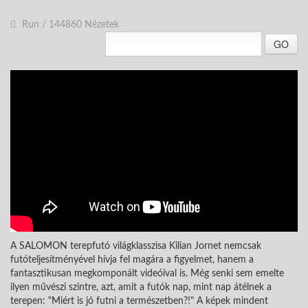
Run
/
144860 Nézetek
GO
A SALOMON terepfutó világklasszisa Kilian Jornet nemcsak
futóteljesítményével hívja fel magára a figyelmet, hanem a
fantasztikusan megkomponált videóival is. Még senki sem emelte
ilyen művészi szintre, azt, amit a futók nap, mint nap átélnek a
terepen: "Miért is jó futni a természetben?!" A képek mindent