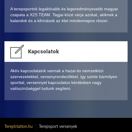
A terepsportok legaktívabb és legeredményesebb magyar
csapata a X2S TEAM. Tagjai közé várja azokat, akiknek a
kalandok és a kihívások az élet mindennapos részei.
Kapcsolatok
Aktív kapcsolataink vannak a hazai és nemzetközi
szervezetekkel, versenyrendezőkkel, így szinte bármilyen
sporttal, versennyel kapcsolatos kérdésben nagy
valószínűséggel tudunk segíteni.
Tereptriatlon.hu
Terepsport versenyek