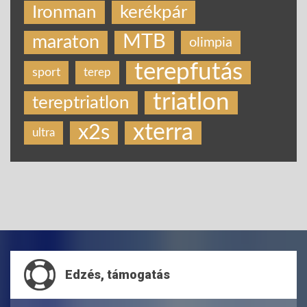
Ironman
kerékpár
MTB
maraton
olimpia
terepfutás
sport
terep
triatlon
tereptriatlon
xterra
x2s
ultra
Edzés, támogatás