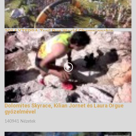
2014 XTERRA Trail Run World Championship
147738 Nézetek
Dolomites Skyrace, Kilian Jornet és Laura Orgue
győzelmével
140941 Nézetek