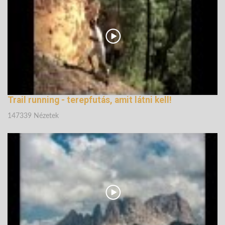
162156 Nézetek
Trail running - terepfutás, amit látni kell!
147339 Nézetek