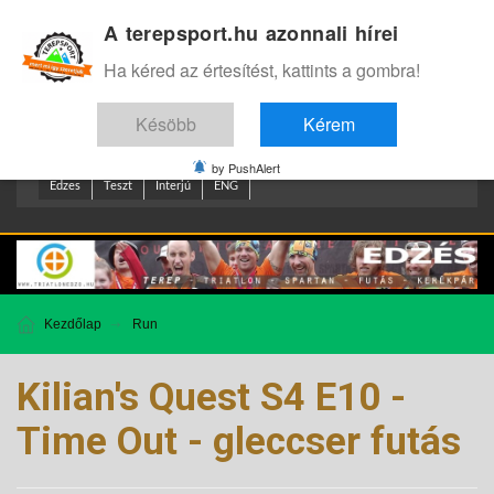
A terepsport.hu azonnali hírei
Bejelentkezés
.
Ha kéred az értesítést, kattints a gombra!
Késöbb
Kérem
by PushAlert
Edzes
Teszt
Interjú
ENG
Kezdőlap
Run
Kilian's Quest S4 E10 -
Time Out - gleccser futás