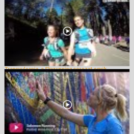
Transvulcania, a Skyrunning sorozat egyik
legszebb futama
150170 Nézetek