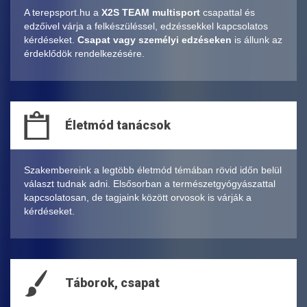
A terepsport.hu a
X2S TEAM multisport
csapattal és
edzőivel várja a felkészüléssel, edzéssekkel kapcsolatos
kérdéseket.
Csapat vagy személyi edzéseken
is állunk az
érdeklődök rendelkezésére.
Életmód tanácsok
Szakembereink a legtöbb életmód témában rövid időn belül
választ tudnak adni. Elsősorban a természetgyógyászattal
kapcsolatosan, de tagjaink között orvosok is várják a
kérdéseket.
Táborok, csapat