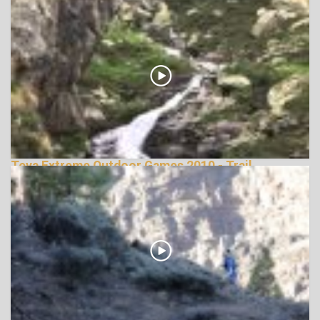
148676 Nézetek
Teva Extreme Outdoor Games 2010 - Trail
Running
146099 Nézetek