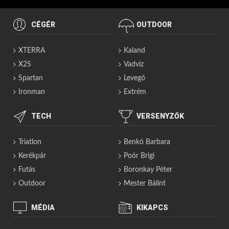
CÉGÉR
OUTDOOR
XTERRA
Kaland
X2S
Vadvíz
Spartan
Levegő
Ironman
Extrém
TECH
VERSENYZŐK
Triatlon
Benkó Barbara
Kerékpár
Poór Brigi
Futás
Boronkay Péter
Outdoor
Mester Bálint
MÉDIA
KIKAPCS