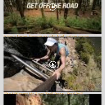
Irány a terep, legyen az city trail, urban cross
vagy terepfutás
162871 Nézetek
The Ultimate No Fear Trail Race - Red Bull
LionHeart