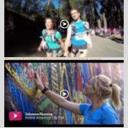
Transvulcania, a Skyrunning sorozat egyik
legszebb futama
150132 Nézetek