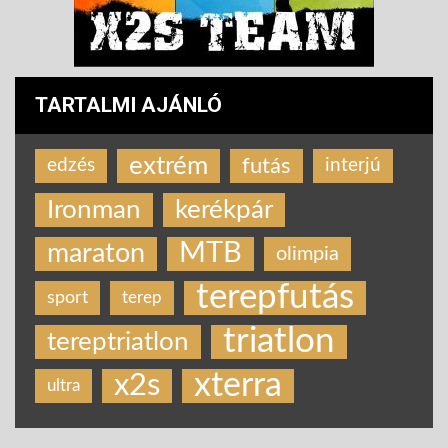
TARTALMI AJÁNLÓ
extrém
futás
edzés
interjú
Ironman
kerékpár
MTB
maraton
olimpia
terepfutás
sport
terep
triatlon
tereptriatlon
xterra
x2s
ultra