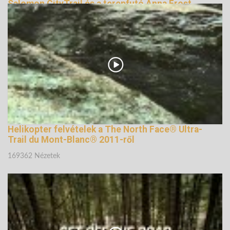
Salomon CityTrail és a terepfutó Anna Frost
164842 Nézetek
Helikopter felvételek a The North Face® Ultra-
Trail du Mont-Blanc® 2011-ről
169362 Nézetek