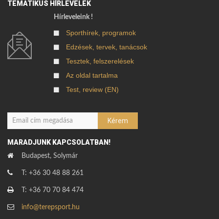
TEMATIKUS HÍRLEVELEK
Hírleveleink !
Sporthírek, programok
Edzések, tervek, tanácsok
Tesztek, felszerelések
Az oldal tartalma
Test, review (EN)
MARADJUNK KAPCSOLATBAN!
Budapest, Solymár
T: +36 30 48 88 261
T: +36 70 70 84 474
info@terepsport.hu