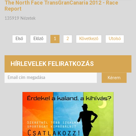
The North Face TransGranCanaria 2012 - Race
Report
135919 Nézetek
Első
Előző
1
2
Következő
Utolsó
HÍRLEVELEK FELIRATKOZÁS