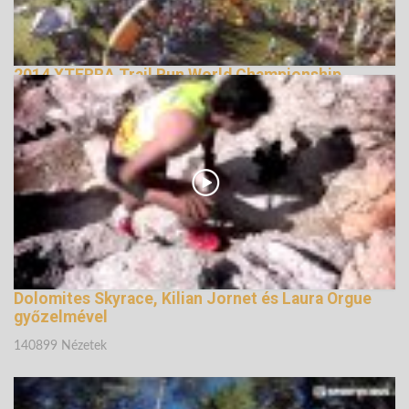
2014 XTERRA Trail Run World Championship
147709 Nézetek
Dolomites Skyrace, Kilian Jornet és Laura Orgue
győzelmével
140899 Nézetek