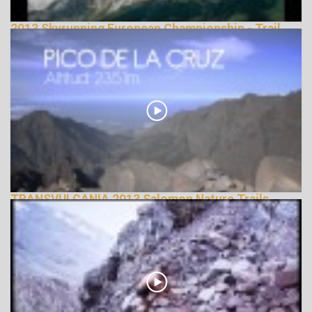
2013 Skyrunning European Championship - Trail
Running
144919 Nézetek
TRANSVULCANIA 2013 Salomon Nature Trails
143078 Nézetek