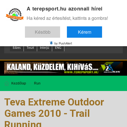
A terepsport.hu azonnali hírei
Bejelentkezés
.
Ha kéred az értesítést, kattints a gombra!
Késöbb
Kérem
by PushAlert
Edzes
Teszt
Interjú
ENG
Kezdőlap
Run
Teva Extreme Outdoor
Games 2010 - Trail
Running