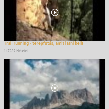
Trail running - terepfutás, amit látni kell!
147289 Nézetek