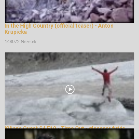
In the High Country (official teaser) - Anton
Krupicka
148072 Nézetek
Kilian's Quest S4 E10 - Time Out - gleccser futás
144826 Nézetek