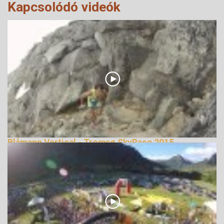
Kapcsolódó videók
Blåmann Vertical - Tromsø SkyRace 2015
terepfutás
144155 Nézetek