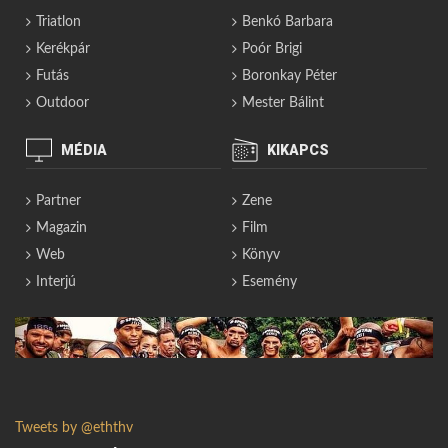
Triatlon
Benkó Barbara
Kerékpár
Poór Brigi
Futás
Boronkay Péter
Outdoor
Mester Bálint
MÉDIA
KIKAPCS
Partner
Zene
Magazin
Film
Web
Könyv
Interjú
Esemény
Tweets by @eththv