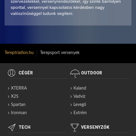
szervezetekkel, versenyrendezőkkel, így szinte bármilyen
sporttal, versennyel kapcsolatos kérdésben nagy
valószínűséggel tudunk segíteni.
Tereptriatlon.hu
Terepsport versenyek
CÉGÉR
OUTDOOR
XTERRA
Kaland
X2S
Vadvíz
Spartan
Levegő
Ironman
Extrém
TECH
VERSENYZŐK