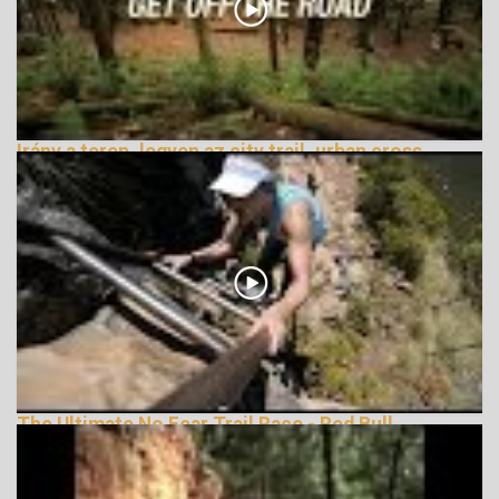
Irány a terep, legyen az city trail, urban cross
vagy terepfutás
162835 Nézetek
The Ultimate No Fear Trail Race - Red Bull
LionHeart
162107 Nézetek