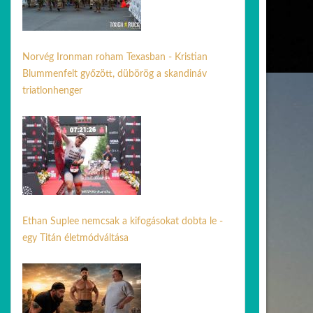
Norvég Ironman roham Texasban - Kristian
Blummenfelt győzött, dübörög a skandináv
triatlonhenger
24 ápr. 2026
Ethan Suplee nemcsak a kifogásokat dobta le -
egy Titán életmódváltása
05 jún. 2026