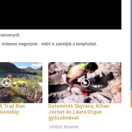
versenyről.
t érdemes megnéznie - miért is szeretjük a terepfutást.
 Trail Run
Dolomites Skyrace, Kilian
ionship
Jornet és Laura Orgue
győzelmével
140866 Nézetek