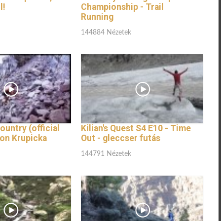
l!
Championship - Trail
Running
144884 Nézetek
ountry (official
Kilian's Quest S4 E10 - Time
ton Krupicka
Out - gleccser futás
144791 Nézetek