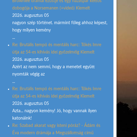
Brownlee drámai ezüstje és egy házaspár kettős
dobogója a Norsemanen (+videó) Kiemelt
2026. augusztus 05
nagyon szép történet. mármint főleg ahhoz képest,
hogy milyen kemény
...
Re: Brutális tempó és mentális harc: Tőkés Imre
útja az 54-es kihívás idei győzelméig Kiemelt
2026. augusztus 05
Azért az nem semmi, hogy a menetet együtt
nyomták végig az
...
Re: Brutális tempó és mentális harc: Tőkés Imre
útja az 54-es kihívás idei győzelméig Kiemelt
2026. augusztus 05
Azta... nagyon kemény! Jó, hogy vannak ilyen
katonáink!
Re: Szabad akarat vagy isteni póráz? - Ádám és
Éva modern drámája a Megszállottság című