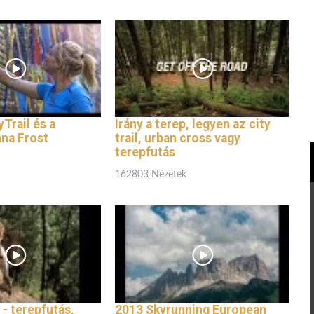
Trail és a
Irány a terep, legyen az city
na Frost
trail, urban cross vagy
terepfutás
162803 Nézetek
 - terepfutás,
2013 Skyrunning European