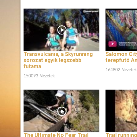
Transvulcania, a Skyrunning
Salomon City
sorozat egyik legszebb
terepfutó An
futama
164802 Nézetek
150093 Nézetek
The Ultimate No Fear Trail
Trail running