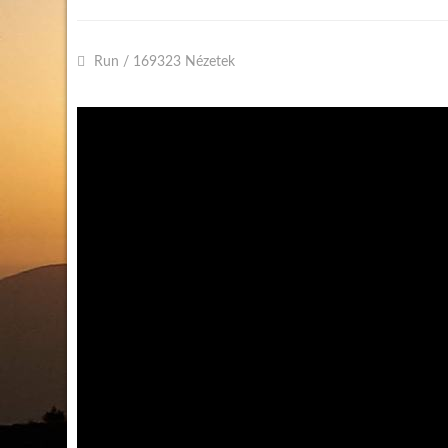
Run
/
169323 Nézetek