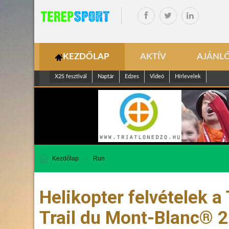
KEZDŐLAP
AKTÍV
AJÁNL
X2S fesztivál
Naptár
Edzes
Videó
Hírlevelek
Kezdőlap
Run
Helikopter felvételek a
Trail du Mont-Blanc® 2