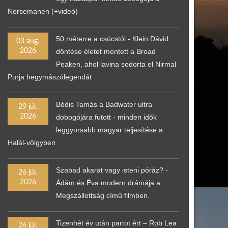
Norsemanen (+videó)
50 méterre a csúcstól - Klein Dávid
03 aug.
2026
döntése életet mentett a Broad
Peaken, ahol lavina sodorta el Nirmal
Purja hegymászólegendát
Bódis Tamás a Badwater ultra
29 júl.
2026
dobogójára futott - minden idők
leggyorsabb magyar teljesítése a
Halál-völgyben
Szabad akarat vagy isteni póráz? -
26 júl.
2026
Ádám és Éva modern drámája a
Megszállottság című filmben.
Tizenhét év után partot ért – Rob Lea
26 júl.