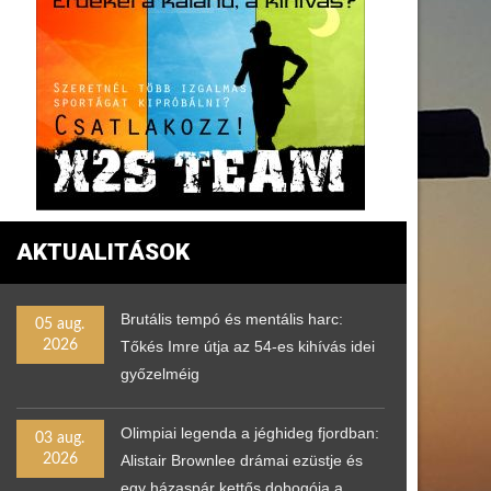
AKTUALITÁSOK
Brutális tempó és mentális harc:
05 aug.
2026
Tőkés Imre útja az 54-es kihívás idei
győzelméig
Olimpiai legenda a jéghideg fjordban:
03 aug.
2026
Alistair Brownlee drámai ezüstje és
egy házaspár kettős dobogója a