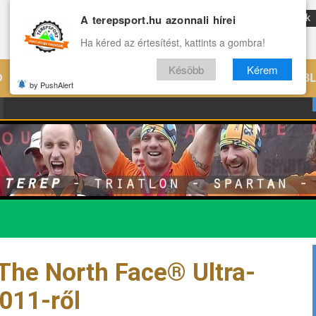
A terepsport.hu azonnali hírei
ENG
Reviews
Archívum
Rólunk
Ha kéred az értesítést, kattints a gombra!
Késöbb
Kérem
Ó
EDZÉS
ÉLETMÓD
VILÁG
B
by PushAlert
 The North Face® Ultra-
011-ről