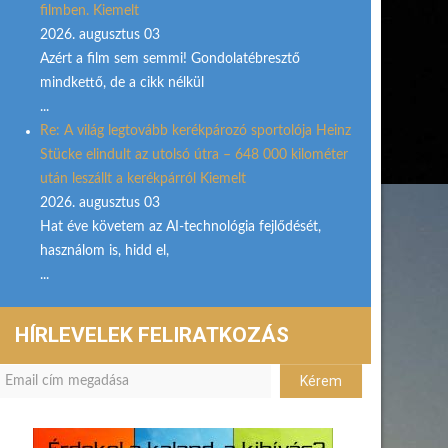
filmben. Kiemelt
2026. augusztus 03
Azért a film sem semmi! Gondolatébresztő
mindkettő, de a cikk nélkül
...
Re: A világ legtovább kerékpározó sportolója Heinz
Stücke elindult az utolsó útra – 648 000 kilométer
után leszállt a kerékpárról Kiemelt
2026. augusztus 03
Hat éve követem az AI-technológia fejlődését,
használom is, hidd el,
...
HÍRLEVELEK FELIRATKOZÁS