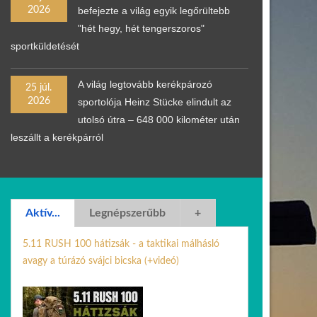
2026
befejezte a világ egyik legőrültebb
"hét hegy, hét tengerszoros"
sportküldetését
A világ legtovább kerékpározó
25 júl.
2026
sportolója Heinz Stücke elindult az
utolsó útra – 648 000 kilométer után
leszállt a kerékpárról
Aktív...
Legnépszerűbb
+
5.11 RUSH 100 hátizsák - a taktikai málhásló
avagy a túrázó svájci bicska (+videó)
08 júl. 2026