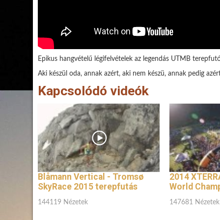
Epikus hangvételű légifelvételek az legendás UTMB terepfutó
Aki készül oda, annak azért, aki nem készü, annak pedig azér
Kapcsolódó videók
Blåmann Vertical - Tromsø
2014 XTERRA
SkyRace 2015 terepfutás
World Champ
144119 Nézetek
147681 Nézetek