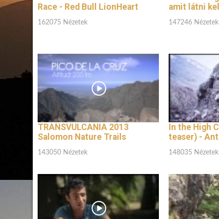
Race - Red Bull LionHeart
amit látni kel
162075 Nézetek
147246 Nézetek
TRANSVULCANIA 2013
In the High C
Salomon Nature Trails
teaser) - An
143050 Nézetek
148035 Nézetek