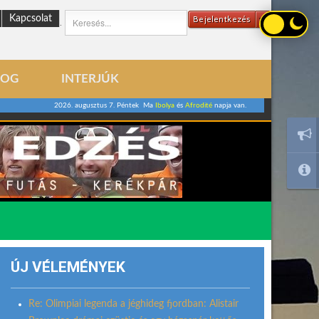
Kapcsolat
Bejelentkezés
.
LOG
INTERJÚK
2026. augusztus 7. Péntek Ma
Ibolya
és
Afrodité
napja van.
ÚJ VÉLEMÉNYEK
Re: Olimpiai legenda a jéghideg fjordban: Alistair