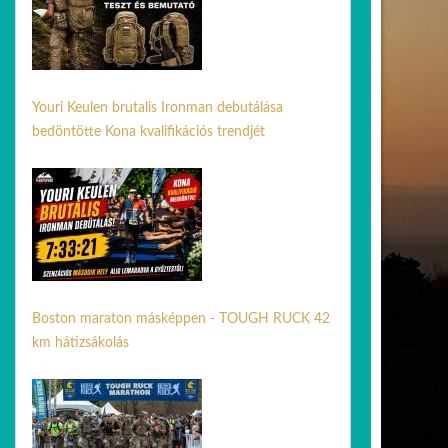
Youri Keulen brutalis Ironman debutálása
bedöntötte Kona kvalifikációs trendjét
02 jún. 2026
Boston maraton másképpen - TOUGH RUCK 42
km hátizsákolás
21 ápr. 2026