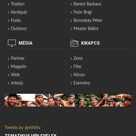
Triatlon
Benkó Barbara
Kerékpár
Poór Brigi
Futás
Boronkay Péter
Outdoor
Mester Bálint
MÉDIA
KIKAPCS
Partner
Zene
Magazin
Film
Web
Könyv
Interjú
Esemény
Tweets by @eththv