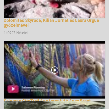
Dolomites Skyrace, Kilian Jornet és Laura Orgue
győzelmével
140927 Nézetek
Salomon CityTrail és a terepfutó Anna Frost
164866 Nézetek