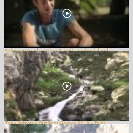
Salomon road movie - A trail running island
148662 Nézetek
Teva Extreme Outdoor Games 2010 - Trail
Running