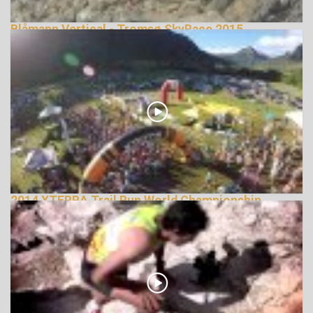
Blåmann Vertical - Tromsø SkyRace 2015
terepfutás
144181 Nézetek
2014 XTERRA Trail Run World Championship
147731 Nézetek