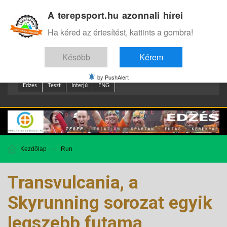
A terepsport.hu azonnali hírei
Bejelentkezés
.
Ha kéred az értesítést, kattints a gombra!
Késöbb
Kérem
by PushAlert
Edzes
Teszt
Interjú
ENG
Kezdőlap
Run
Transvulcania, a
Skyrunning sorozat egyik
legszebb futama