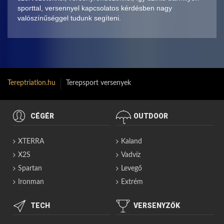
sporttal, versennyel kapcsolatos kérdésben nagy
valószínűséggel tudunk segíteni.
Tereptriatlon.hu
Terepsport versenyek
CÉGÉR
OUTDOOR
XTERRA
Kaland
X2S
Vadvíz
Spartan
Levegő
Ironman
Extrém
TECH
VERSENYZŐK