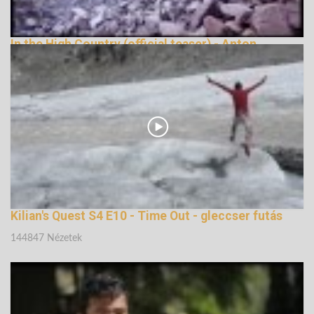
In the High Country (official teaser) - Anton
Krupicka
148108 Nézetek
Kilian's Quest S4 E10 - Time Out - gleccser futás
144847 Nézetek