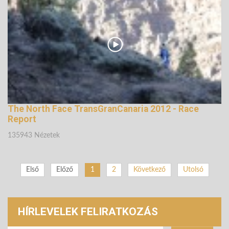
146086 Nézetek
The North Face TransGranCanaria 2012 - Race
Report
135943 Nézetek
Első
Előző
1
2
Következő
Utolsó
HÍRLEVELEK FELIRATKOZÁS