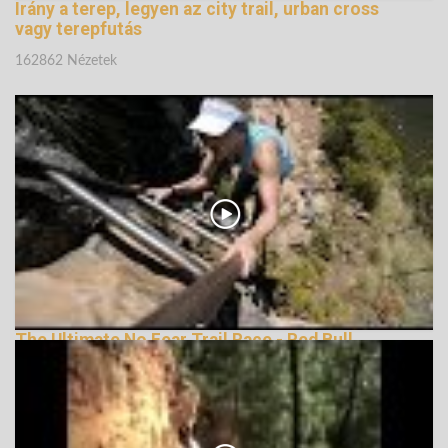
Irány a terep, legyen az city trail, urban cross
vagy terepfutás
162862 Nézetek
The Ultimate No Fear Trail Race - Red Bull
LionHeart
162140 Nézetek