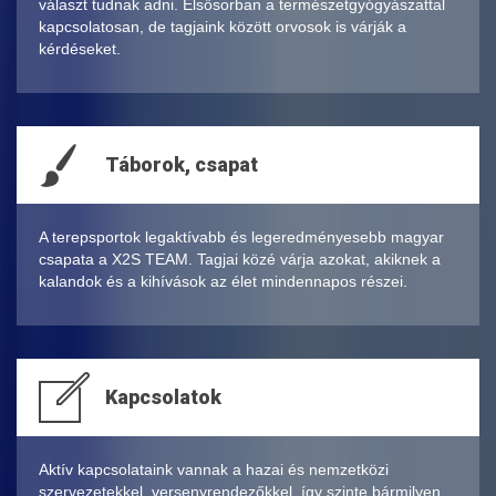
választ tudnak adni. Elsősorban a természetgyógyászattal
kapcsolatosan, de tagjaink között orvosok is várják a
kérdéseket.
Táborok, csapat
A terepsportok legaktívabb és legeredményesebb magyar
csapata a X2S TEAM. Tagjai közé várja azokat, akiknek a
kalandok és a kihívások az élet mindennapos részei.
Kapcsolatok
Aktív kapcsolataink vannak a hazai és nemzetközi
szervezetekkel, versenyrendezőkkel, így szinte bármilyen