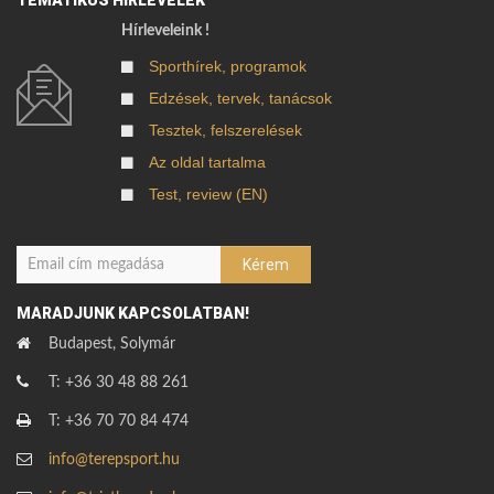
TEMATIKUS HÍRLEVELEK
Hírleveleink !
Sporthírek, programok
Edzések, tervek, tanácsok
Tesztek, felszerelések
Az oldal tartalma
Test, review (EN)
MARADJUNK KAPCSOLATBAN!
Budapest, Solymár
T: +36 30 48 88 261
T: +36 70 70 84 474
info@terepsport.hu