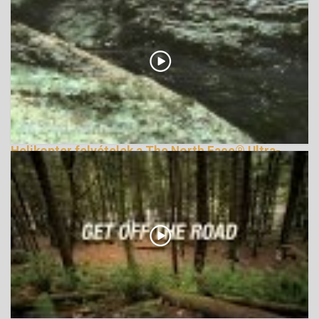
Helikopter felvételek a The North Face® Ultra-
Trail du Mont-Blanc® 2011-ről
169383 Nézetek