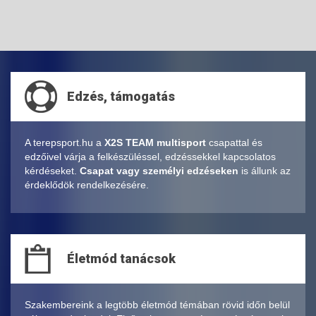
Edzés, támogatás
A terepsport.hu a
X2S TEAM multisport
csapattal és
edzőivel várja a felkészüléssel, edzéssekkel kapcsolatos
kérdéseket.
Csapat vagy személyi edzéseken
is állunk az
érdeklődök rendelkezésére.
Életmód tanácsok
Szakembereink a legtöbb életmód témában rövid időn belül