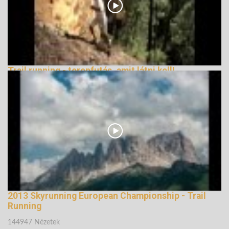
Trail running - terepfutás, amit látni kell!
147323 Nézetek
2013 Skyrunning European Championship - Trail
Running
144947 Nézetek