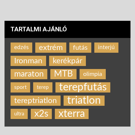
TARTALMI AJÁNLÓ
extrém
futás
edzés
interjú
Ironman
kerékpár
MTB
maraton
olimpia
terepfutás
sport
terep
triatlon
tereptriatlon
xterra
x2s
ultra