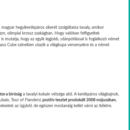
agyar hegyikerékpáros sikerét szolgáltatta tavaly, amikor
on, olimpiai krossz szakágban. Hogy valóban felfigyeltek
z is mutatja, hogy az egyik legjobb, utánpótlással is foglalkozó német
aus Cube színeiben utazik a világkupa versenyekre és a német
tte a bíróság
a tavalyi kokain vétsége alól. A kerékpáros világbajnok,
ubaix, Tour of Flanders)
pozitív tesztet produkált 2008 májusában
,
ekedett az ügyből, de egészen mostanáig kellet várni az ítéletre.