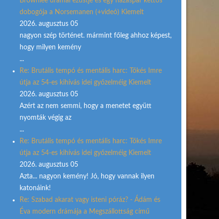
Brownlee drámai ezüstje és egy házaspár kettős
dobogója a Norsemanen (+videó) Kiemelt
2026. augusztus 05
nagyon szép történet. mármint főleg ahhoz képest,
hogy milyen kemény
...
Re: Brutális tempó és mentális harc: Tőkés Imre
útja az 54-es kihívás idei győzelméig Kiemelt
2026. augusztus 05
Azért az nem semmi, hogy a menetet együtt
nyomták végig az
...
Re: Brutális tempó és mentális harc: Tőkés Imre
útja az 54-es kihívás idei győzelméig Kiemelt
2026. augusztus 05
Azta... nagyon kemény! Jó, hogy vannak ilyen
katonáink!
Re: Szabad akarat vagy isteni póráz? - Ádám és
Éva modern drámája a Megszállottság című