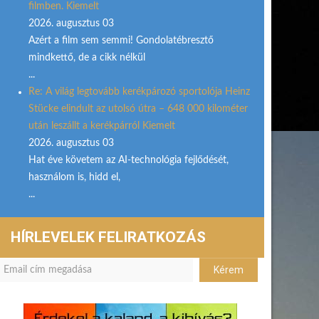
filmben. Kiemelt
2026. augusztus 03
Azért a film sem semmi! Gondolatébresztő
mindkettő, de a cikk nélkül
...
Re: A világ legtovább kerékpározó sportolója Heinz
Stücke elindult az utolsó útra – 648 000 kilométer
után leszállt a kerékpárról Kiemelt
2026. augusztus 03
Hat éve követem az AI-technológia fejlődését,
használom is, hidd el,
...
HÍRLEVELEK FELIRATKOZÁS