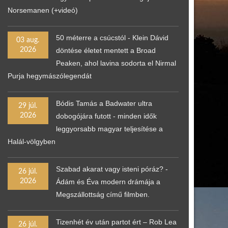
Norsemanen (+videó)
50 méterre a csúcstól - Klein Dávid
03 aug.
2026
döntése életet mentett a Broad
Peaken, ahol lavina sodorta el Nirmal
Purja hegymászólegendát
Bódis Tamás a Badwater ultra
29 júl.
2026
dobogójára futott - minden idők
leggyorsabb magyar teljesítése a
Halál-völgyben
Szabad akarat vagy isteni póráz? -
26 júl.
2026
Ádám és Éva modern drámája a
Megszállottság című filmben.
Tizenhét év után partot ért – Rob Lea
26 júl.