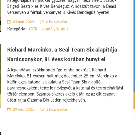
kategóriájában mindkét győztes magyar mezt viselt: Szabó-
Szigeti Beatrix és Kivés Bendegúz. A hosszút távon, a Beast
versenyen a férfiak versenyét is Kivés Bendegúz nyerte!
04 máj. 2024
0 hozzászólás
Kategória:
OCR - akadályfutás
Richard Marcinko, a Seal Team Six alapítója
Karácsonykor, 81 éves korában hunyt el
A legendásan szókimondó "goromba pokróc", Richard
Marcinko, 81 évesen halt meg december 25-én. Marcinko a
különleges katonai alakulat, a Seal Team Six alapító
parancsnokaként tette le névjegyét a katonai és terrorelhárítási
történelemben. Számos sikeres akció után ez az elit csapat
ütött rajta Oszama Bin Laden rejtekhelyén.
29 dec. 2021
1 hozzászólás