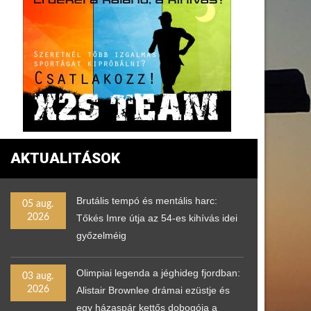
AKTUALITÁSOK
Brutális tempó és mentális harc:
05 aug.
2026
Tőkés Imre útja az 54-es kihívás idei
győzelméig
Olimpiai legenda a jéghideg fjordban:
03 aug.
2026
Alistair Brownlee drámai ezüstje és
egy házaspár kettős dobogója a