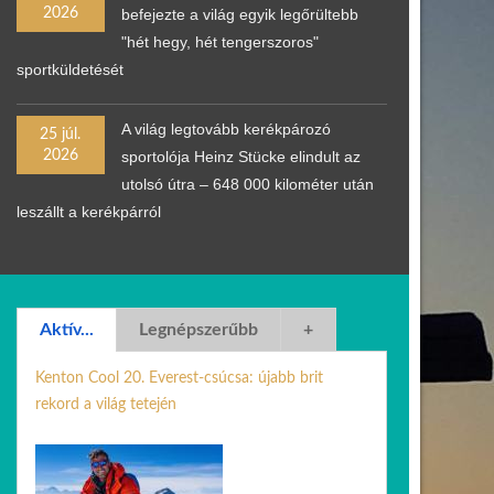
2026
befejezte a világ egyik legőrültebb
"hét hegy, hét tengerszoros"
sportküldetését
A világ legtovább kerékpározó
25 júl.
2026
sportolója Heinz Stücke elindult az
utolsó útra – 648 000 kilométer után
leszállt a kerékpárról
Aktív...
Legnépszerűbb
+
Kenton Cool 20. Everest-csúcsa: újabb brit
rekord a világ tetején
24 jún. 2026