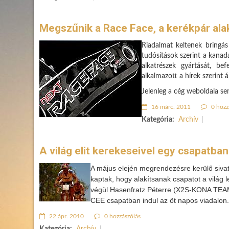
Megszűnik a Race Face, a kerékpár alak
Riadalmat keltenek bringás
tudósítások szerint a kanad
alkatrészek gyártását, be
alkalmazott a hírek szerint 
Jelenleg a cég weboldala se
16 márc. 2011
0 hozz
Kategória:
Archív
A világ elit kerekeseivel egy csapatb
A május elején megrendezésre kerülő siva
kaptak, hogy alakítsanak csapatot a világ 
végül Hasenfratz Péterre (X2S-KONA TEAM)
CEE csapatban indul az öt napos viadalon.
22 ápr. 2010
0 hozzászólás