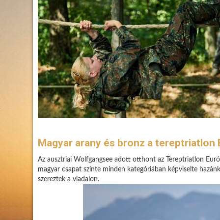
Magyar arany és bronz a tereptriatlo
Az ausztriai Wolfgangsee adott otthont az Tereptriatlon Eur
magyar csapat szinte minden kategóriában képviselte hazán
szereztek a viadalon.