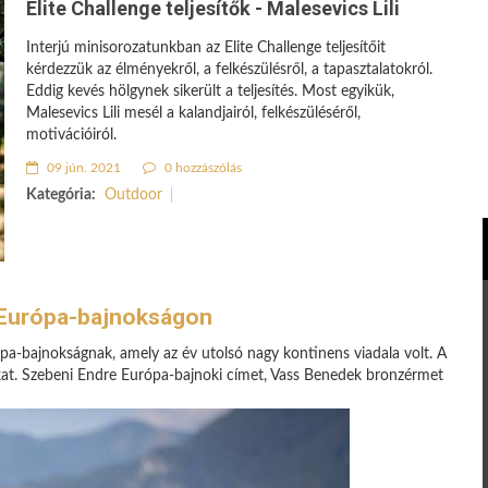
Elite Challenge teljesítők - Malesevics Lili
Interjú minisorozatunkban az Elite Challenge teljesítőit
kérdezzük az élményekről, a felkészülésről, a tapasztalatokról.
Eddig kevés hölgynek sikerült a teljesítés. Most egyikük,
Malesevics Lili mesél a kalandjairól, felkészüléséről,
motivációiról.
09 jún. 2021
0 hozzászólás
Kategória:
Outdoor
n Európa-bajnokságon
ópa-bajnokságnak, amely az év utolsó nagy kontinens viadala volt. A
kat. Szebeni Endre Európa-bajnoki címet, Vass Benedek bronzérmet