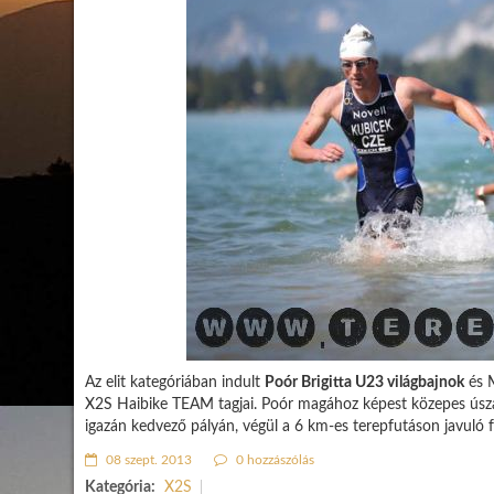
Az elit kategóriában indult
Poór Brigitta U23 világbajnok
és M
X2S Haibike TEAM tagjai. Poór magához képest közepes úsz
igazán kedvező pályán, végül a 6 km-es terepfutáson javuló fo
08 szept. 2013
0 hozzászólás
Kategória:
X2S