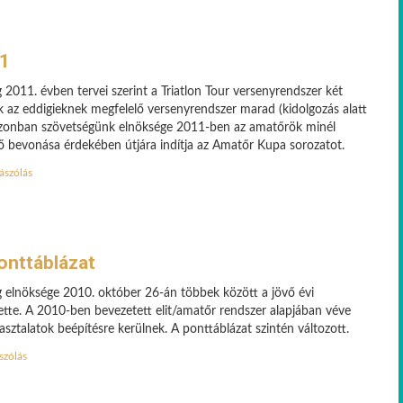
11
 2011. évben tervei szerint a Triatlon Tour versenyrendszer két
nek az eddigieknek megfelelő versenyrendszer marad (kidolgozás alatt
, azonban szövetségünk elnöksége 2011-ben az amatőrök minél
 bevonása érdekében útjára indítja az Amatőr Kupa sorozatot.
ászólás
onttáblázat
g elnöksége 2010. október 26-án többek között a jövő évi
tette. A 2010-ben bevezetett elit/amatőr rendszer alapjában véve
asztalatok beépítésre kerülnek. A ponttáblázat szintén változott.
szólás