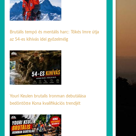
Brutális tempó és mentális harc: Tőkés Imre útja
az 54-es kihívás idei győzelméig
05 aug. 2026
Youri Keulen brutalis Ironman debutálása
bedöntötte Kona kvalifikációs trendjét
02 jún. 2026