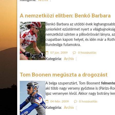
Kategória:
Archív
A nemzetközi elitben: Benkó Barbara
Benkó Barbara az utóbbi évek leghangosabb m
juniorként ezüstérmet nyert a világbajnokság
nemzetközi szinten a pilisvörösvári lányra, a
csapatban kapott helyet, és idén már a Roth
Bundesliga futamokra.
07 jún. 2009
0 hozzászólás
Kategória:
Archív
Tom Boonen megúszta a drogozást
A belga szupersztárt, Tom Boonent
felmente
aki több nagy verseny győztese is (Párizs-Ro
igaz versenyen kivül. Akkor nagy botrány ker
04 febr. 2009
0 hozzászólás
Kategória:
Archív