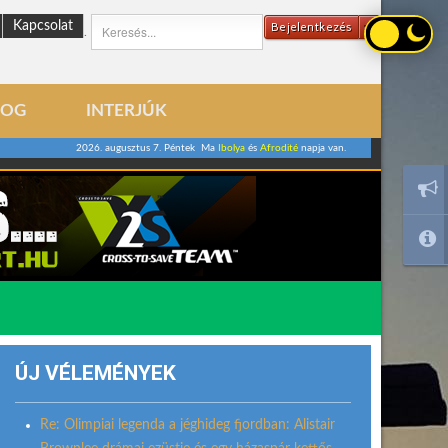
Kapcsolat
Bejelentkezés
.
LOG
INTERJÚK
2026. augusztus 7. Péntek Ma
Ibolya
és
Afrodité
napja van.
ÚJ VÉLEMÉNYEK
Re: Olimpiai legenda a jéghideg fjordban: Alistair