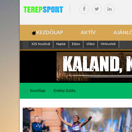
KEZDŐLAP
AKTÍV
AJÁNL
X2S fesztivál
Naptár
Edzes
Videó
Hírlevelek
Kezdőlap
Erdélyi Zsófia