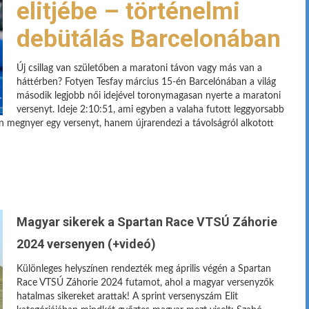
elitjébe – történelmi
debütálás Barcelonában
Új csillag van születőben a maratoni távon vagy más van a
háttérben? Fotyen Tesfay március 15-én Barcelónában a világ
második legjobb női idejével toronymagasan nyerte a maratoni
versenyt. Ideje 2:10:51, ami egyben a valaha futott leggyorsabb
n megnyer egy versenyt, hanem újrarendezi a távolságról alkotott
Magyar sikerek a Spartan Race VTSÚ Záhorie
2024 versenyen (+videó)
Különleges helyszínen rendezték meg április végén a Spartan
Race VTSÚ Záhorie 2024 futamot, ahol a magyar versenyzők
hatalmas sikereket arattak! A sprint versenyszám Elit