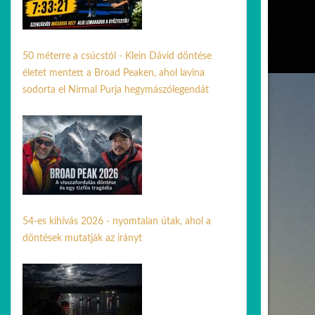
50 méterre a csúcstól - Klein Dávid döntése
életet mentett a Broad Peaken, ahol lavina
sodorta el Nirmal Purja hegymászólegendát
03 aug. 2026
54-es kihívás 2026 - nyomtalan útak, ahol a
döntések mutatják az irányt
31 máj. 2026