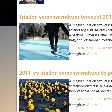
Triatlon versenyrendszer tervezet 20
A Magyar Triatlon Szövetség
részből fog állni. Az elitek
a Szakmai Bizottság által)
nagyobb létszámban történő
16 márc. 2011
0 hozz
Kategória:
Archív
2011-es triatlon versenyrendszer és p
A Magyar Triatlon Szövetsé
versenyrendszert is áttekin
nem változna, de az idei tap
08 nov. 2010
0 hozzá
Kategória:
Archív