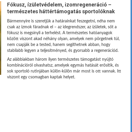
Fókusz, ízületvédelem, izomregeneráció –
természetes háttértámogatás sportolóknak
Bármennyire is szeretjük a határainkat feszegetni, néha nem
csak az izmok fáradnak el – az idegrendszer, az ízületek, sőt a
fókusz is megsínyli a terhelést. A természetes hatóanyagok
között viszont akad néhány olyan, amelyek nem pörgetnek túl,
nem csapják be a tested, hanem segíthetnek abban, hogy
stabilabb legyen a teljesítményed, és gyorsabb a regenerációd.
Az alábbiakban három ilyen természetes támogatást nyújtó
kombinációról olvashatsz, amelyek egymás hatását erősítik, és
sok sportoló rutinjában külön-külön már most is ott vannak. Itt
viszont egy csomagban kaptak helyet.