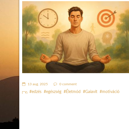
13 aug. 2025
0 comment
edzés
egészség
Életmód
Gaiavit
motiváció