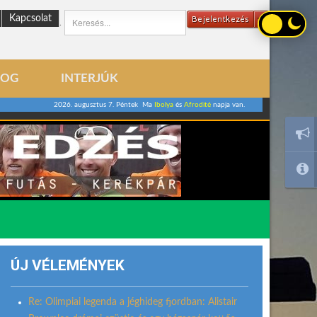
Kapcsolat
Bejelentkezés
.
LOG
INTERJÚK
2026. augusztus 7. Péntek Ma
Ibolya
és
Afrodité
napja van.
ÚJ VÉLEMÉNYEK
Re: Olimpiai legenda a jéghideg fjordban: Alistair