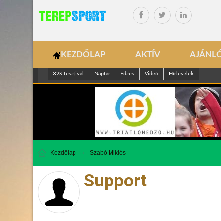
KEZDŐLAP
AKTÍV
AJÁNL
X2S fesztivál
Naptár
Edzes
Videó
Hírlevelek
Kezdőlap
Szabó Miklós
Support