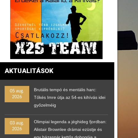
AKTUALITÁSOK
Brutális tempó és mentális harc:
05 aug.
2026
Tőkés Imre útja az 54-es kihívás idei
győzelméig
Olimpiai legenda a jéghideg fjordban:
03 aug.
2026
Alistair Brownlee drámai ezüstje és
egy házaspár kettős dobogója a