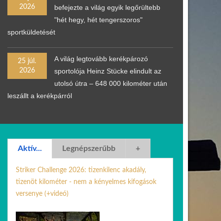
2026
befejezte a világ egyik legőrültebb
"hét hegy, hét tengerszoros"
sportküldetését
A világ legtovább kerékpározó
25 júl.
2026
sportolója Heinz Stücke elindult az
utolsó útra – 648 000 kilométer után
leszállt a kerékpárról
Aktív...
Legnépszerűbb
+
Striker Challenge 2026: tizenkilenc akadály,
tizenöt kilométer - nem a kényelmes kifogások
versenye (+videó)
25 júl. 2026