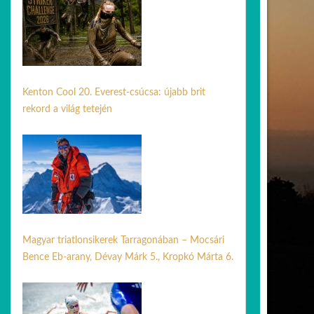
Kenton Cool 20. Everest-csúcsa: újabb brit
rekord a világ tetején
24 jún. 2026
Magyar triatlonsikerek Tarragonában – Mocsári
Bence Eb-arany, Dévay Márk 5., Kropkó Márta 6.
17 jún. 2026