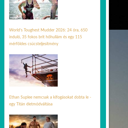
World’s Toughest Mudder 2026: 24 óra, 650
induló, 35 fokos brit hőhullám és egy 115
mérföldes csúcsteljesítmény
07 júl. 2026
Ethan Suplee nemcsak a kifogásokat dobta le -
egy Titán életmódváltása
05 jún. 2026