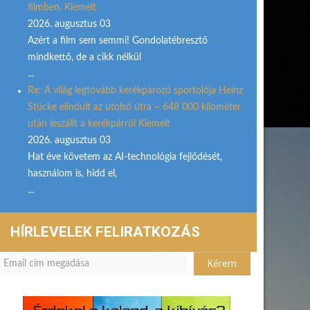
filmben. Kiemelt
2026. augusztus 03
Azért a film sem semmi! Gondolatébresztő
mindkettő, de a cikk nélkül
...
Re: A világ legtovább kerékpározó sportolója Heinz
Stücke elindult az utolsó útra – 648 000 kilométer
után leszállt a kerékpárról Kiemelt
2026. augusztus 03
Hat éve követem az AI-technológia fejlődését,
használom is, hidd el,
...
HÍRLEVELEK FELIRATKOZÁS