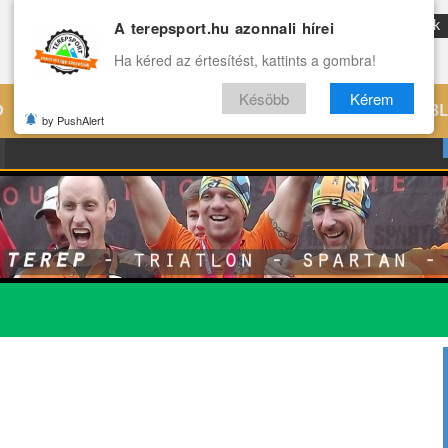
A terepsport.hu azonnali hírei
ENG
Reviews
Archívum
Rólunk
Ha kéred az értesítést, kattints a gombra!
Késöbb
Kérem
Ó
EDZÉS
ÉLETMÓD
VILÁG
B
by PushAlert