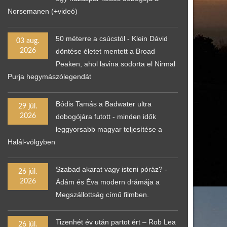
Norsemanen (+videó)
50 méterre a csúcstól - Klein Dávid
03 aug.
2026
döntése életet mentett a Broad
Peaken, ahol lavina sodorta el Nirmal
Purja hegymászólegendát
Bódis Tamás a Badwater ultra
29 júl.
2026
dobogójára futott - minden idők
leggyorsabb magyar teljesítése a
Halál-völgyben
Szabad akarat vagy isteni póráz? -
26 júl.
2026
Ádám és Éva modern drámája a
Megszállottság című filmben.
Tizenhét év után partot ért – Rob Lea
26 júl.