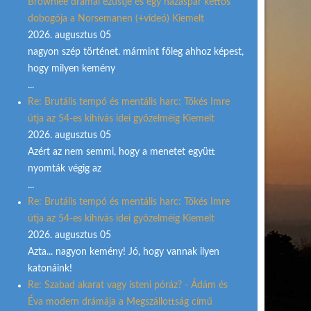
Brownlee drámai ezüstje és egy házaspár kettős
dobogója a Norsemanen (+videó) Kiemelt
2026. augusztus 05
nagyon szép történet. mármint főleg ahhoz képest,
hogy milyen kemény
...
Re: Brutális tempó és mentális harc: Tőkés Imre
útja az 54-es kihívás idei győzelméig Kiemelt
2026. augusztus 05
Azért az nem semmi, hogy a menetet együtt
nyomták végig az
...
Re: Brutális tempó és mentális harc: Tőkés Imre
útja az 54-es kihívás idei győzelméig Kiemelt
2026. augusztus 05
Azta... nagyon kemény! Jó, hogy vannak ilyen
katonáink!
Re: Szabad akarat vagy isteni póráz? - Ádám és
Éva modern drámája a Megszállottság című