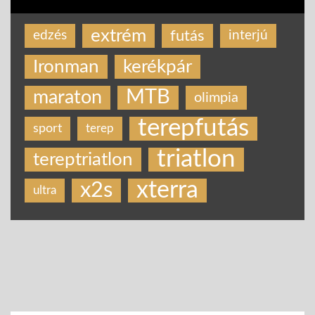
extrém
futás
edzés
interjú
Ironman
kerékpár
MTB
maraton
olimpia
terepfutás
sport
terep
triatlon
tereptriatlon
xterra
x2s
ultra