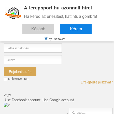
A terepsport.hu azonnali hírei
Ha kéred az értesítést, kattints a gombra!
Bejelentkezés
Bejelentkezés a felhasználói
Késöbb
Kérem
felületre
by PushAlert
Bejelentkezés
Emlékezzen rám
Elfelejtette jelszavát?
vagy
Use Facebook account
Use Google account
.