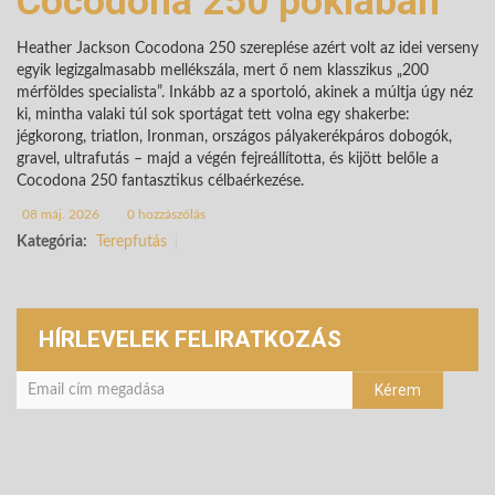
Cocodona 250 poklában
Heather Jackson Cocodona 250 szereplése azért volt az idei verseny
egyik legizgalmasabb mellékszála, mert ő nem klasszikus „200
mérföldes specialista”. Inkább az a sportoló, akinek a múltja úgy néz
ki, mintha valaki túl sok sportágat tett volna egy shakerbe:
jégkorong, triatlon, Ironman, országos pályakerékpáros dobogók,
gravel, ultrafutás – majd a végén fejreállította, és kijött belőle a
Cocodona 250 fantasztikus célbaérkezése.
08 máj. 2026
0 hozzászólás
Kategória:
Terepfutás
HÍRLEVELEK FELIRATKOZÁS