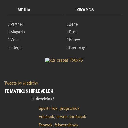
MÉDIA
KIKAPCS
Partner
Zene
Magazin
Film
Web
Könyv
Interjú
Esemény
Tweets by @eththv
TEMATIKUS HÍRLEVELEK
Hírleveleink !
Sporthírek, programok
Edzések, tervek, tanácsok
Tesztek, felszerelések