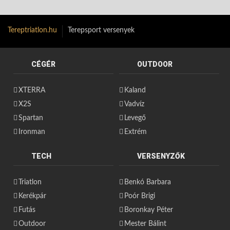
Tereptriatlon.hu
Terepsport versenyek
CÉGÉR
OUTDOOR
XTERRA
Kaland
X2S
Vadvíz
Spartan
Levegő
Ironman
Extrém
TECH
VERSENYZŐK
Triatlon
Benkó Barbara
Kerékpár
Poór Brigi
Futás
Boronkay Péter
Outdoor
Mester Bálint