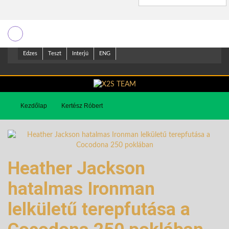
Edzes
Teszt
Interjú
ENG
Kezdőlap
Kertész Róbert
Heather Jackson
hatalmas Ironman
lelkületű terepfutása a