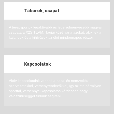
Táborok, csapat
A terepsportok legaktívabb és legeredményesebb magyar
csapata a X2S TEAM. Tagjai közé várja azokat, akiknek a
kalandok és a kihívások az élet mindennapos részei.
Kapcsolatok
Aktív kapcsolataink vannak a hazai és nemzetközi
szervezetekkel, versenyrendezőkkel, így szinte bármilyen
sporttal, versennyel kapcsolatos kérdésben nagy
valószínűséggel tudunk segíteni.