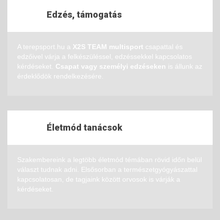
Edzés, támogatás
A terepsport.hu a
X2S TEAM multisport
csapattal és
edzőivel várja a felkészüléssel, edzéssekkel kapcsolatos
kérdéseket.
Csapat vagy személyi edzéseken
is állunk az
érdeklődök rendelkezésére.
Életmód tanácsok
Szakembereink a legtöbb életmód témában rövid időn belül
választ tudnak adni. Elsősorban a természetgyógyászattal
kapcsolatosan, de tagjaink között orvosok is várják a
kérdéseket.