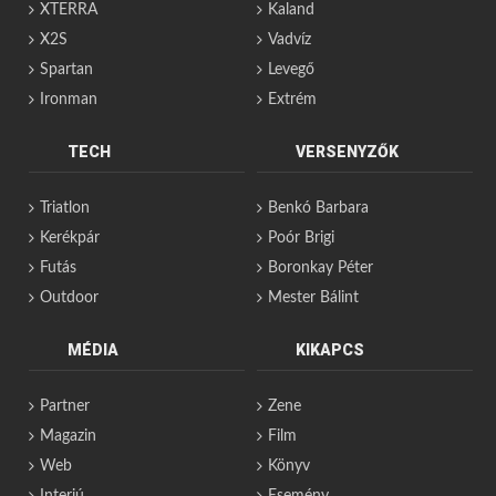
XTERRA
Kaland
X2S
Vadvíz
Spartan
Levegő
Ironman
Extrém
TECH
VERSENYZŐK
Triatlon
Benkó Barbara
Kerékpár
Poór Brigi
Futás
Boronkay Péter
Outdoor
Mester Bálint
MÉDIA
KIKAPCS
Partner
Zene
Magazin
Film
Web
Könyv