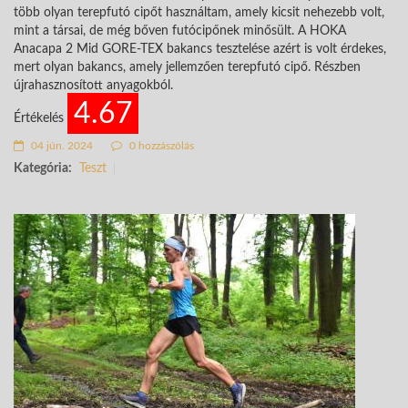
több olyan terepfutó cipőt használtam, amely kicsit nehezebb volt,
mint a társai, de még bőven futócipőnek minősült. A HOKA
Anacapa 2 Mid GORE-TEX bakancs tesztelése azért is volt érdekes,
mert olyan bakancs, amely jellemzően terepfutó cipő. Részben
újrahasznosított anyagokból.
4.67
Értékelés
04 jún. 2024
0 hozzászólás
Kategória:
Teszt