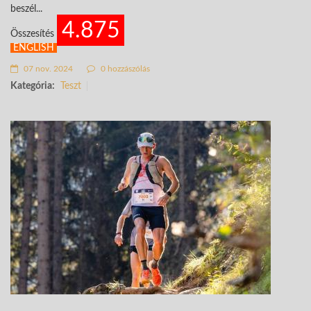
beszél...
4.875
Összesítés
ENGLISH
07 nov. 2024
0 hozzászólás
Kategória:
Teszt