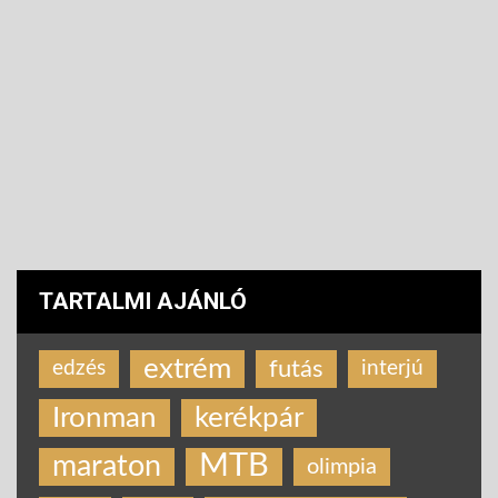
TARTALMI AJÁNLÓ
extrém
futás
edzés
interjú
Ironman
kerékpár
MTB
maraton
olimpia