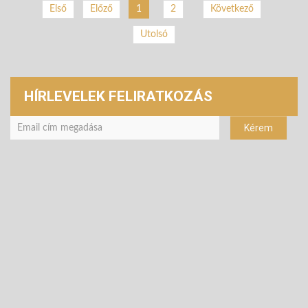
2
Következő
Első
Előző
1
Utolsó
HÍRLEVELEK FELIRATKOZÁS