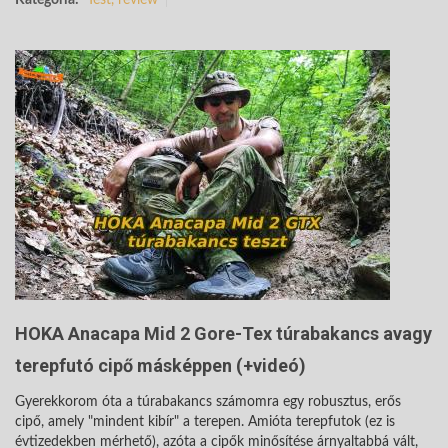
Kategória:
Test, review
HOKA Anacapa Mid 2 Gore-Tex túrabakancs avagy
terepfutó cipő másképpen (+videó)
Gyerekkorom óta a túrabakancs számomra egy robusztus, erős
cipő, amely "mindent kibír" a terepen. Amióta terepfutok (ez is
évtizedekben mérhető), azóta a cipők minősítése árnyaltabbá vált,