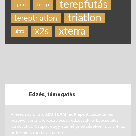
terepfutás
sport
terep
triatlon
tereptriatlon
xterra
x2s
ultra
Edzés, támogatás
A terepsport.hu a
X2S TEAM multisport
csapattal és
edzőivel várja a felkészüléssel, edzéssekkel kapcsolatos
kérdéseket.
Csapat vagy személyi edzéseken
is állunk az
érdeklődök rendelkezésére.