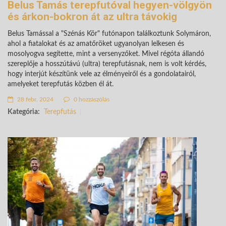
Belus Tamás terepfutóval hegyen-völgyön
és árkon-bokron át az ultra távokig
Belus Tamással a "Szénás Kör" futónapon találkoztunk Solymáron,
ahol a fiatalokat és az amatőröket ugyanolyan lelkesen és
mosolyogva segítette, mint a versenyzőket. Mivel régóta állandó
szereplője a hosszútávú (ultra) terepfutásnak, nem is volt kérdés,
hogy interjút készítünk vele az élményeiről és a gondolatairól,
amelyeket terepfutás közben él át.
28 febr. 2024
0 hozzászólás
Kategória:
Terepfutás