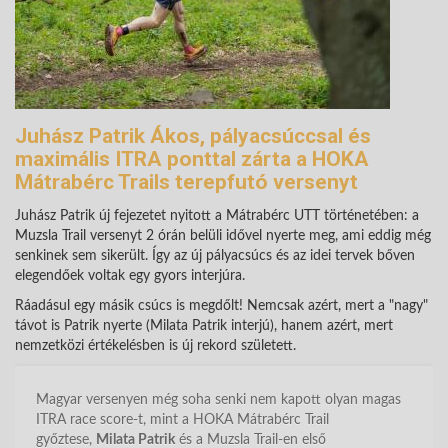
Juhász Patrik Ákos, pályacsúccsal és
maximális ITRA ponttal zárta a HOKA
Mátrabérc Trails terepfutó versenyt
Juhász Patrik új fejezetet nyitott a Mátrabérc UTT történetében: a
Muzsla Trail versenyt 2 órán belüli idővel nyerte meg, ami eddig még
senkinek sem sikerült. Így az új pályacsúcs és az idei tervek bőven
elegendőek voltak egy gyors interjúra.
Ráadásul egy másik csúcs is megdőlt! Nemcsak azért, mert a "nagy"
távot is Patrik nyerte (Milata Patrik interjú), hanem azért, mert
nemzetközi értékelésben is új rekord született.
Magyar versenyen még soha senki nem kapott olyan magas
ITRA race score-t, mint a HOKA Mátrabérc Trail
győztese,
Milata Patrik
és a Muzsla Trail-en első