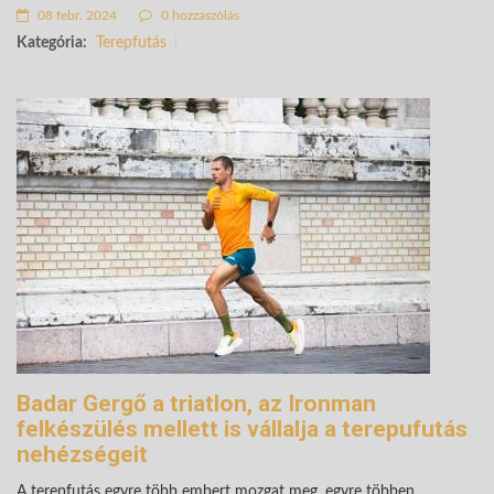
08 febr. 2024
0 hozzászólás
Kategória:
Terepfutás
Badar Gergő a triatlon, az Ironman
felkészülés mellett is vállalja a terepufutás
nehézségeit
A terepfutás egyre több embert mozgat meg, egyre többen