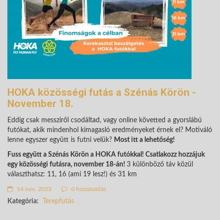
HOKA közösségi futás a Szénás Körön -
November 18.
Eddig csak messziről csodáltad, vagy online követted a gyorslábú
futókat, akik mindenhol kimagasló eredményeket érnek el? Motiváló
lenne egyszer együtt is futni velük?
Most itt a lehetőség!
Fuss együtt a Szénás Körön a HOKA futókkal! Csatlakozz hozzájuk
egy közösségi futásra, november 18-án!
3 különböző táv közül
választhatsz: 11, 16 (ami 19 lesz!) és 31 km
14 nov. 2023
0 hozzászólás
Kategória:
Terepfutás