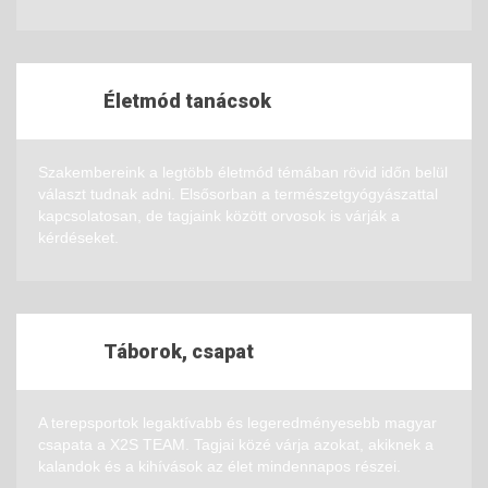
Életmód tanácsok
Szakembereink a legtöbb életmód témában rövid időn belül
választ tudnak adni. Elsősorban a természetgyógyászattal
kapcsolatosan, de tagjaink között orvosok is várják a
kérdéseket.
Táborok, csapat
A terepsportok legaktívabb és legeredményesebb magyar
csapata a X2S TEAM. Tagjai közé várja azokat, akiknek a
kalandok és a kihívások az élet mindennapos részei.