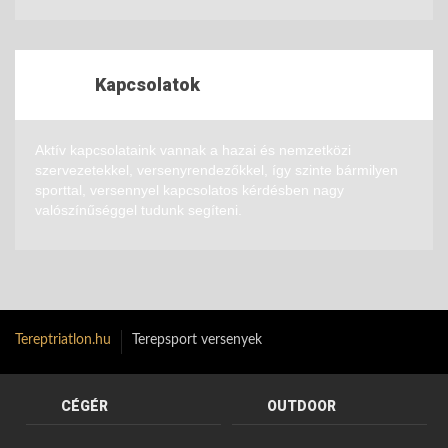
Kapcsolatok
Aktív kapcsolataink vannak a hazai és nemzetközi
szervezetekkel, versenyrendezőkkel, így szinte bármilyen
sporttal, versennyel kapcsolatos kérdésben nagy
valószínűséggel tudunk segíteni.
Tereptriatlon.hu
Terepsport versenyek
CÉGÉR
OUTDOOR