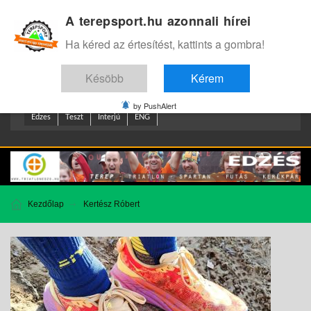
A terepsport.hu azonnali hírei
Bejelentkezés
.
Ha kéred az értesítést, kattints a gombra!
Késöbb
Kérem
by PushAlert
Edzes
Teszt
Interjú
ENG
Kezdőlap
Kertész Róbert