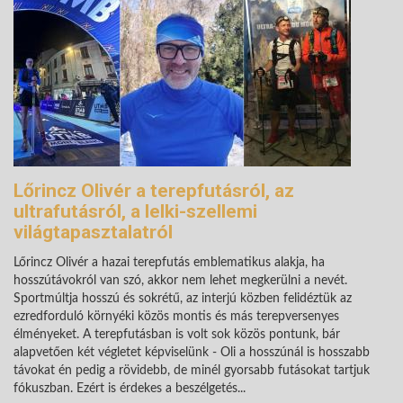
Lőrincz Olivér a terepfutásról, az
ultrafutásról, a lelki-szellemi
világtapasztalatról
Lőrincz Olivér a hazai terepfutás emblematikus alakja, ha
hosszútávokról van szó, akkor nem lehet megkerülni a nevét.
Sportmúltja hosszú és sokrétű, az interjú közben felidéztük az
ezredforduló környéki közös montis és más terepversenyes
élményeket. A terepfutásban is volt sok közös pontunk, bár
alapvetően két végletet képviselünk - Oli a hosszúnál is hosszabb
távokat én pedig a rövidebb, de minél gyorsabb futásokat tartjuk
fókuszban. Ezért is érdekes a beszélgetés...