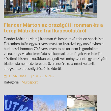
Flander Márton az országúti Ironman és a
terep Mátrabérc trail kapcsolatáról
Flander Márton (Marci) Ironman és hosszútávú triatlon specialista.
Életemben talán egyszer versenyeztem Marcival egy mezőnyben a
budapesti Ironman 70.3 versenyen és akkor nem is gondoltam
volna, hogy valaha terepfutással kapcsolatban fogok vele interjút
készíteni, hiszen a korábban elterjedt vélemény szerint egy országúti
triatlonista nem edz terepen. Szerencsére ez a nézet változik,
ahogyan az a beszélgetésből is kiderül.
21 febr. 2024
0 hozzászólás
Kategória:
Multisport