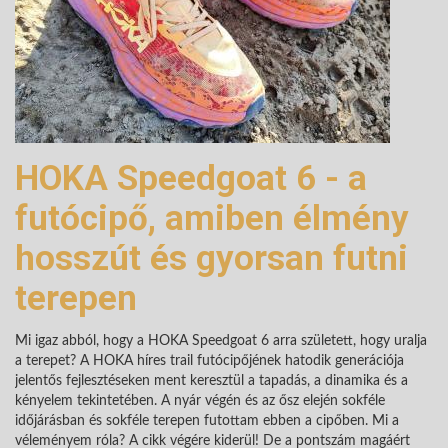
HOKA Speedgoat 6 - a
futócipő, amiben élmény
hosszút és gyorsan futni
terepen
Mi igaz abból, hogy a HOKA Speedgoat 6 arra született, hogy uralja
a terepet? A HOKA híres trail futócipőjének hatodik generációja
jelentős fejlesztéseken ment keresztül a tapadás, a dinamika és a
kényelem tekintetében. A nyár végén és az ősz elején sokféle
időjárásban és sokféle terepen futottam ebben a cipőben. Mi a
véleményem róla? A cikk végére kiderül! De a pontszám magáért