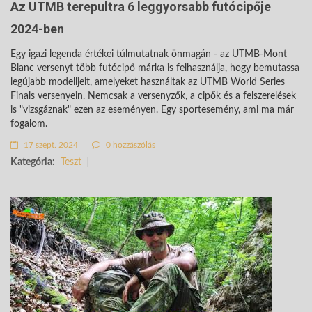
Az UTMB terepultra 6 leggyorsabb futócipője
2024-ben
Egy igazi legenda értékei túlmutatnak önmagán - az UTMB-Mont
Blanc versenyt több futócipő márka is felhasználja, hogy bemutassa
legújabb modelljeit, amelyeket használtak az UTMB World Series
Finals versenyein. Nemcsak a versenyzők, a cipők és a felszerelések
is "vizsgáznak" ezen az eseményen. Egy sportesemény, ami ma már
fogalom.
17 szept. 2024
0 hozzászólás
Kategória:
Teszt