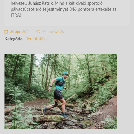
helyezett
Juhász Patrik
. Mind a két kiváló sportoló
pályacsúcsot érő teljesítményét 846 pontosra értékelte az
ITRA!
30 ápr. 2024
0 hozzászólás
Kategória:
Terepfutás