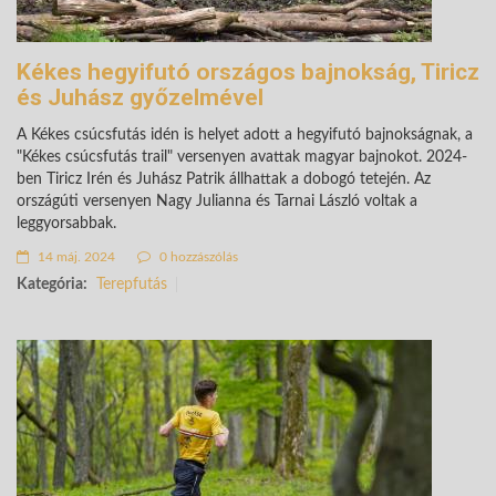
Kékes hegyifutó országos bajnokság, Tiricz
és Juhász győzelmével
A Kékes csúcsfutás idén is helyet adott a hegyifutó bajnokságnak, a
"Kékes csúcsfutás trail" versenyen avattak magyar bajnokot. 2024-
ben Tiricz Irén és Juhász Patrik állhattak a dobogó tetején. Az
országúti versenyen Nagy Julianna és Tarnai László voltak a
leggyorsabbak.
14 máj. 2024
0 hozzászólás
Kategória:
Terepfutás