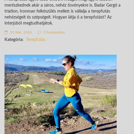
merészkednek akár a sáros, nehéz ösvényekre is. Badar Gergő a
triatlon, Ironman felkészülés mellett is vállalja a terepfutás
nehézségeit és szépségeit. Hogyan látja ő a terepfutást? Az
interjúból megtudhatjátok.
01 febr. 2024
0 hozzászólás
Kategória:
Terepfutás