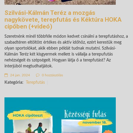
Szilvási-Kálmán Teréz a mozgás
nagykövete, terepfutás és Kéktúra HOKA
cipőben (+videó)
Szeretnénk minél többféle módon kedvet csinálni a terepfutáshoz, a
szabadtéren eltöltött értékes és aktív időhöz, ezért kerestük meg
olyan sportolókat, akik ebben példát tudnak mutatni. Szilvási-
Kálmán Teréz két kisgyermek mellett is vállalja a terepufutás
nehézségeit és szépségeit. Hogyan látja ő a terepfutást? Az
interjúból megtudhatjátok.
24 jan. 2024
0 hozzászólás
Kategória:
Terepfutás