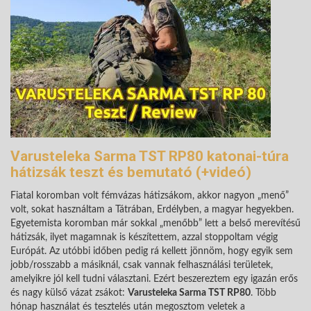
Varusteleka Sarma TST RP80 katonai-túra
hátizsák teszt és bemutató (+videó)
Fiatal koromban volt fémvázas hátizsákom, akkor nagyon „menő”
volt, sokat használtam a Tátrában, Erdélyben, a magyar hegyekben.
Egyetemista koromban már sokkal „menőbb” lett a belső merevítésű
hátizsák, ilyet magamnak is készítettem, azzal stoppoltam végig
Európát. Az utóbbi időben pedig rá kellett jönnöm, hogy egyik sem
jobb/rosszabb a másiknál, csak vannak felhasználási területek,
amelyikre jól kell tudni választani. Ezért beszereztem egy igazán erős
és nagy külső vázat zsákot:
Varusteleka Sarma TST RP80
. Több
hónap használat és tesztelés után megosztom veletek a