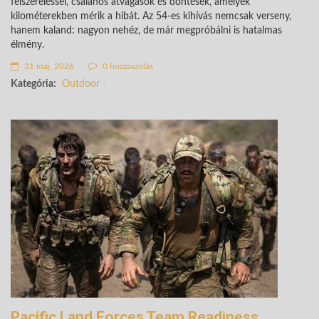
felszereléssel, csalános átvágások és döntések, amelyek
kilométerekben mérik a hibát. Az 54-es kihívás nemcsak verseny,
hanem kaland: nagyon nehéz, de már megpróbálni is hatalmas
élmény.
31 máj. 2026
0 hozzászólás
Kategória:
Outdoor
Pacific Land Forces Team Readiness