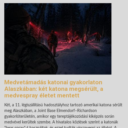
Medvetámadás katonai gyakorlaton
Alaszkában: két katona megsérült, a
medvespray életet mentett
Két, a 11. légiszállítású hadosztályhoz tartozó amerikai katona sérült
meg Alaszkában, a Joint Base Elmendorf–Richardson
gyakorlóterületén, amikor egy tereptájékozódási kiképzés során
medvével kerültek szembe. A hivatalos közlések szerint a katonák
"bear spray"-t használtak, és ezzel tudták visszaverni az állatot. A