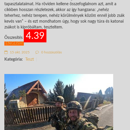
tapasztalataimat. Ha röviden kellene összefoglalnom azt, amit a
cikkben hosszan részletezek, akkor az így hangzana: „nehéz
teherhez, nehéz terepen, nehéz körülmények között ennél jobb zsák
kevés van” – és ezt mondhatom úgy, hogy sok nagy túra és katonai
zsákot is kipróbáltam, teszteltem.
4.39
Összesítés
ENGLISH
15 okt. 2025
0 hozzászólás
Kategória:
Teszt