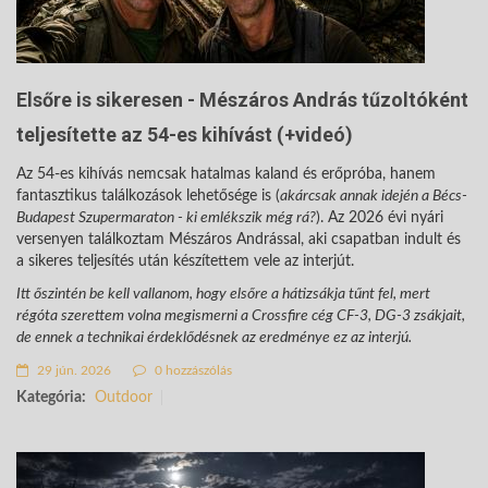
Elsőre is sikeresen - Mészáros András tűzoltóként
teljesítette az 54-es kihívást (+videó)
Az 54-es kihívás nemcsak hatalmas kaland és erőpróba, hanem
fantasztikus találkozások lehetősége is (
akárcsak annak idején a Bécs-
Budapest Szupermaraton - ki emlékszik még rá?
). Az 2026 évi nyári
versenyen találkoztam Mészáros Andrással, aki csapatban indult és
a sikeres teljesítés után készítettem vele az interjút.
Itt őszintén be kell vallanom, hogy elsőre a hátizsákja tűnt fel, mert
régóta szerettem volna megismerni a Crossfire cég CF-3, DG-3 zsákjait,
de ennek a technikai érdeklődésnek az eredménye ez az interjú.
29 jún. 2026
0 hozzászólás
Kategória:
Outdoor