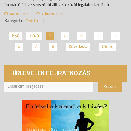
formáció 11 versenyzőből állt, akik közül legalább kettő nő.
06 máj. 2025
0 hozzászólás
Kategória:
Outdoor
2
3
4
5
Első
Előző
1
6
7
8
Következő
Utolsó
HÍRLEVELEK FELIRATKOZÁS