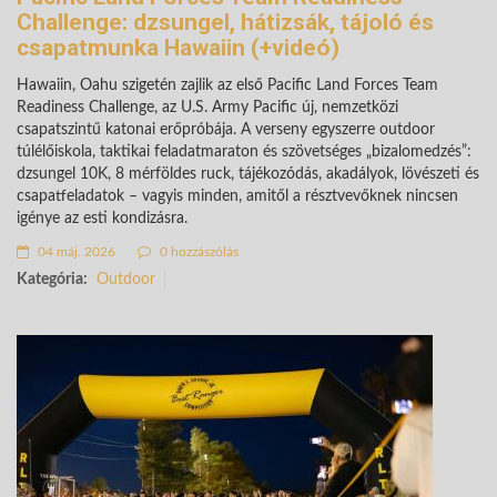
Challenge: dzsungel, hátizsák, tájoló és
csapatmunka Hawaiin (+videó)
Hawaiin, Oahu szigetén zajlik az első Pacific Land Forces Team
Readiness Challenge, az U.S. Army Pacific új, nemzetközi
csapatszintű katonai erőpróbája. A verseny egyszerre outdoor
túlélőiskola, taktikai feladatmaraton és szövetséges „bizalomedzés”:
dzsungel 10K, 8 mérföldes ruck, tájékozódás, akadályok, lövészeti és
csapatfeladatok – vagyis minden, amitől a résztvevőknek nincsen
igénye az esti kondizásra.
04 máj. 2026
0 hozzászólás
Kategória:
Outdoor