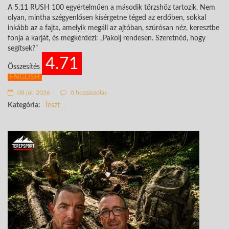
A 5.11 RUSH 100 egyértelműen a második törzshöz tartozik. Nem
olyan, mintha szégyenlősen kísérgetne téged az erdőben, sokkal
inkább az a fajta, amelyik megáll az ajtóban, szúrósan néz, keresztbe
fonja a karját, és megkérdezi: „Pakolj rendesen. Szeretnéd, hogy
segítsek?”
4.71
Összesítés
ENGLISH
08 júl. 2026
0 hozzászólás
Kategória:
Teszt