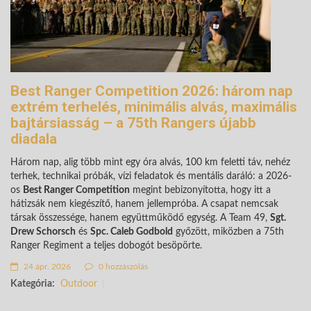
Best Ranger Competition 2026: három nap
extrém terhelés, minimális alvás, maximális
bajtársiasság – a 75th Rangers újabb
diadala
Három nap, alig több mint egy óra alvás, 100 km feletti táv, nehéz
terhek, technikai próbák, vízi feladatok és mentális daráló: a 2026-
os
Best Ranger Competition
megint bebizonyította, hogy itt a
hátizsák nem kiegészítő, hanem jellempróba. A csapat nemcsak
társak összessége, hanem együttműködő egység. A Team 49,
Sgt.
Drew Schorsch
és
Spc. Caleb Godbold
győzött, miközben a 75th
Ranger Regiment a teljes dobogót besöpörte.
24 ápr. 2026
0 hozzászólás
Kategória:
Outdoor