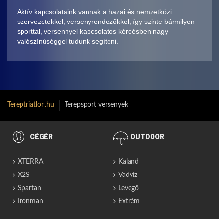
Aktív kapcsolataink vannak a hazai és nemzetközi
szervezetekkel, versenyrendezőkkel, így szinte bármilyen
sporttal, versennyel kapcsolatos kérdésben nagy
valószínűséggel tudunk segíteni.
Tereptriatlon.hu
Terepsport versenyek
CÉGÉR
OUTDOOR
XTERRA
Kaland
X2S
Vadvíz
Spartan
Levegő
Ironman
Extrém