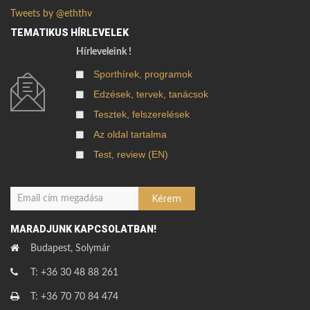
Tweets by @eththv
TEMATIKUS HÍRLEVELEK
Hírleveleink !
Sporthírek, programok
Edzések, tervek, tanácsok
Tesztek, felszerelések
Az oldal tartalma
Test, review (EN)
MARADJUNK KAPCSOLATBAN!
Budapest, Solymár
T: +36 30 48 88 261
T: +36 70 70 84 474