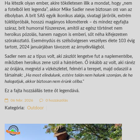
Ha létezik olyan ember, akire tökéletesen illik a mondat, hogy „nem
a fotelből lett legenda”, akkor Mike Sadler neve biztosan ott van az
élbolyban. A brit SAS egyik ikonikus alakja, sivatagi járőrök, extrém
túlélőpróbák, hosszú magányos kilométerek – és mindez egyfajta
száraz, brit humorral fűszerezve, amitől az egész történet nem
heroikus pózolás, hanem nagyon is emberi, sőt néha kifejezetten
szórakoztató. Eseménydús és szélsőségesen veszélyes élete 103 évig
tartott, 2024 januárjában távozott az árnyékvilágból.
Sadler nem az a típus volt, aki zászlót lengetve fut a naplementébe,
miközben heroikus zene szól a háttérben. Ő inkább az volt, aki ránéz
az órájára, megnézi a vízkészletet, felméri a terepet, majd odaszól a
társainak:
„Ha most elindulunk, estére talán nem halunk szomjan, de ha
halogatjuk, akkor biztosan nem érünk célba.”
Ez a fajta hozzáállás tette őt legendává.
06 febr. 2026
0 hozzászólás
Kategória:
Outdoor