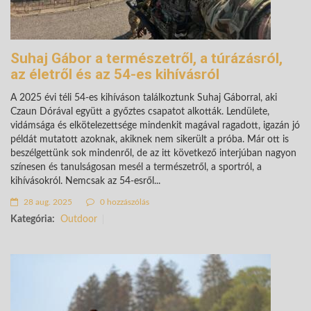
Suhaj Gábor a természetről, a túrázásról,
az életről és az 54-es kihívásról
A 2025 évi téli 54-es kihíváson találkoztunk Suhaj Gáborral, aki
Czaun Dórával együtt a győztes csapatot alkották. Lendülete,
vidámsága és elkötelezettsége mindenkit magával ragadott, igazán jó
példát mutatott azoknak, akiknek nem sikerült a próba. Már ott is
beszélgettünk sok mindenről, de az itt következő interjúban nagyon
színesen és tanulságosan mesél a természetről, a sportról, a
kihívásokról. Nemcsak az 54-esről...
28 aug. 2025
0 hozzászólás
Kategória:
Outdoor