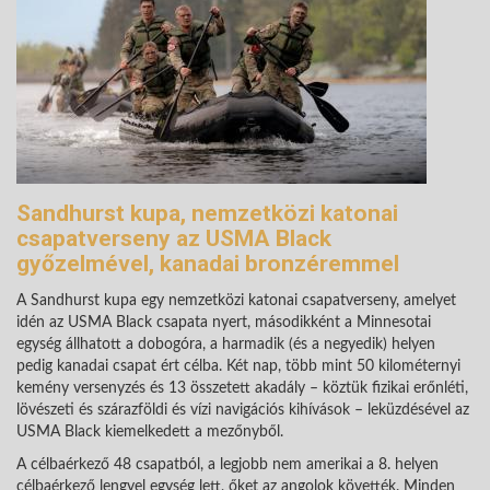
Sandhurst kupa, nemzetközi katonai
csapatverseny az USMA Black
győzelmével, kanadai bronzéremmel
A Sandhurst kupa egy nemzetközi katonai csapatverseny, amelyet
idén az USMA Black csapata nyert, másodikként a Minnesotai
egység állhatott a dobogóra, a harmadik (és a negyedik) helyen
pedig kanadai csapat ért célba. Két nap, több mint 50 kilométernyi
kemény versenyzés és 13 összetett akadály – köztük fizikai erőnléti,
lövészeti és szárazföldi és vízi navigációs kihívások – leküzdésével az
USMA Black kiemelkedett a mezőnyből.
A célbaérkező 48 csapatból, a legjobb nem amerikai a 8. helyen
célbaérkező lengyel egység lett, őket az angolok követték. Minden