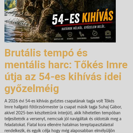
Brutális tempó és
mentális harc: Tőkés Imre
útja az 54-es kihívás idei
győzelméig
A 2026 évi 54-es kihívás győztes csapatának tagja volt Tőkés
Imre hallgató főtörzsőrmester (a csapat másik tagja Suhaj Gábor,
akivel 2025-ben készítettünk interjút), akik hihetetlen tempóban
teljesítették a versenyt, nemcsak jól navigáltak és oldották meg a
feladatokat. Fiatal kora ellenére hatalmas tereptapasztalattal
rendelkezik, és egyik célja hogy még alaposabban elmélyüljön