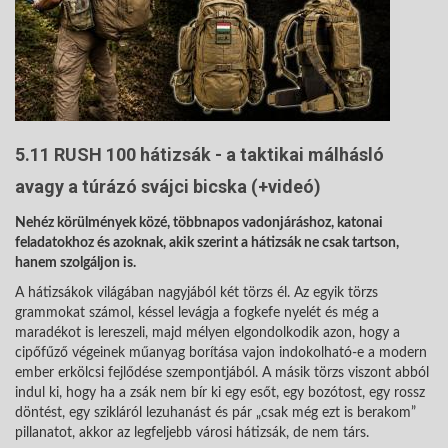
5.11 RUSH 100 hátizsák - a taktikai málhásló
avagy a túrázó svájci bicska (+videó)
Nehéz körülmények közé, többnapos vadonjáráshoz, katonai
feladatokhoz és azoknak, akik szerint a hátizsák ne csak tartson,
hanem szolgáljon is.
A hátizsákok világában nagyjából két törzs él. Az egyik törzs
grammokat számol, késsel levágja a fogkefe nyelét és még a
maradékot is lereszeli, majd mélyen elgondolkodik azon, hogy a
cipőfűző végeinek műanyag borítása vajon indokolható-e a modern
ember erkölcsi fejlődése szempontjából. A másik törzs viszont abból
indul ki, hogy ha a zsák nem bír ki egy esőt, egy bozótost, egy rossz
döntést, egy szikláról lezuhanást és pár „csak még ezt is berakom”
pillanatot, akkor az legfeljebb városi hátizsák, de nem társ.