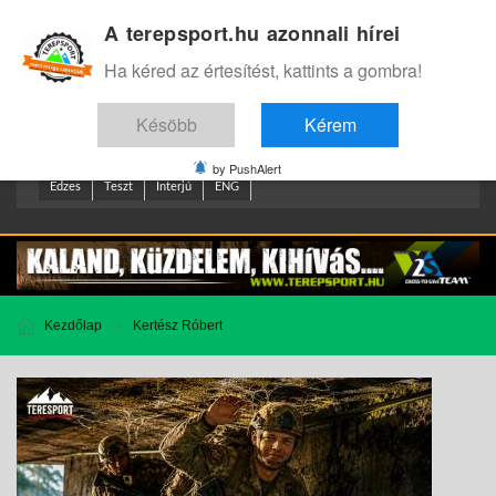
A terepsport.hu azonnali hírei
Bejelentkezés
.
Ha kéred az értesítést, kattints a gombra!
Késöbb
Kérem
by PushAlert
Edzes
Teszt
Interjú
ENG
Kezdőlap
Kertész Róbert