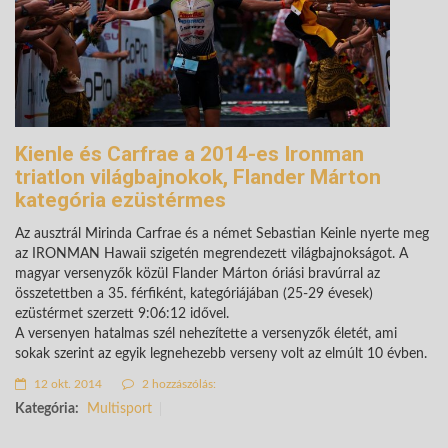
Kienle és Carfrae a 2014-es Ironman
triatlon világbajnokok, Flander Márton
kategória ezüstérmes
Az ausztrál Mirinda Carfrae és a német Sebastian Keinle nyerte meg
az IRONMAN Hawaii szigetén megrendezett világbajnokságot. A
magyar versenyzők közül Flander Márton óriási bravúrral az
összetettben a 35. férfiként, kategóriájában (25-29 évesek)
ezüstérmet szerzett 9:06:12 idővel.
A versenyen hatalmas szél nehezítette a versenyzők életét, ami
sokak szerint az egyik legnehezebb verseny volt az elmúlt 10 évben.
12 okt. 2014
2 hozzászólás:
Kategória:
Multisport