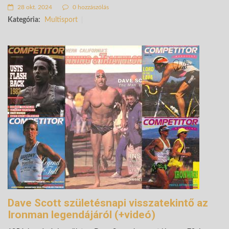
28 okt. 2024
0 hozzászólás
Kategória:
Multisport
Dave Scott születésnapi visszatekintő az
Ironman legendájáról (+videó)