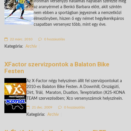
Ironman versenyző hatalmas hajrában szerezte meg
az aranyérmet a Benkó Barbara előtt, akit szintén
nem ebben a sportágban jegyeznek a nemzetközi
élmezőnyben, hiszen ő egy német hegyikerékpáros
csapatban versenyez több, mint egy éve.
22 márc. 2010
0 hozzászólás
Kategória:
Archív
XFactor szervizpontok a Balaton Bike
Festen
Az X-Factor négy helyszínen állít fel szervizpontokat a
2010-es Balaton Bike Festen. A Downhill, Országúti,
Dirt, Triál, Maraton, Duatlon, Tereptriatlon (X2S-KONA
TEAM szervezésében; Xco versenyszámok helyszínein.
21 dec. 2009
0 hozzászólás
Kategória:
Archív