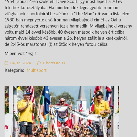
1954. január 4-én született Dave Scott, így most lépett a 70 év
felettiek korosztályába. Ha minden idők legnagyobb Ironman-
világbajnoki sportolóiról beszélünk, a "The Man" ott van a lista élén.
1980-ban megnyerte első Ironman világbajnoki címét az Oahu
szigetén rendezett versenyen (ez a harmadik IM világbajnoki verseny
volt), majd 14 évvel később, 40 évesen második helyen ért célba,
három évvel később 43 évesen a 26. helyen szállt le a kerékpárról,
de 2:45-ös maratonnal (!) az ötödik helyen futott célba.
Miben volt "leg"?
04 jan. 2024
0 hozzászólás
Kategória:
Multisport