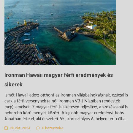
Ironman Hawaii magyar férfi eredmények és
sikerek
Ismét Hawaii adott otthont az Ironman világbajnokságnak, ezúttal is
csak a férfi versenynek (a női Ironman VB-t Nizzában rendezték
meg), amelyet 7 magyar férfi is sikeresen teljesített, a szokásosnál is
nehezebb körülmények között. A legjobb magyar eredményt Koós
Jonathán érte el, aki összetett 55., korosztályos 6. helyen ért célba.
28 okt. 2024
0 hozzászólás