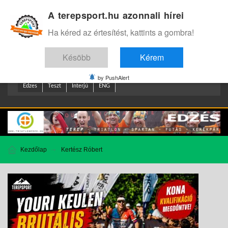
A terepsport.hu azonnali hírei
Bejelentkezés
.
Ha kéred az értesítést, kattints a gombra!
Késöbb
Kérem
by PushAlert
Edzes
Teszt
Interjú
ENG
Kezdőlap
Kertész Róbert