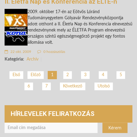
II. Életfa Nap és Konferencia az ELTE-n
2009. október 17-én az Eötvös Lóránd
Tudományegyetem Gólyavár Rendezvényközpontja
adott otthont a II. Életfa Nap és Konferencia elnevezésű
rendezvénynek mely az ÉLETFA Program elnevezésű
országos szintű egészségmegőrző projekt egy fontos
állomása volt.
22 okt. 2009
0 hozzászólás
Kategória:
Archív
2
3
4
5
Első
Előző
1
6
7
Következő
Utolsó
HÍRLEVELEK FELIRATKOZÁS