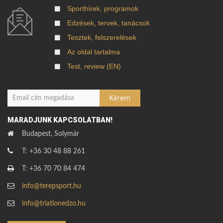
Sporthírek, programok
Edzések, tervek, tanácsok
Tesztek, felszerelések
Az oldal tartalma
Test, review (EN)
MARADJUNK KAPCSOLATBAN!
Budapest, Solymár
T: +36 30 48 88 261
T: +36 70 70 84 474
info@terepsport.hu
info@triatlonedzo.hu