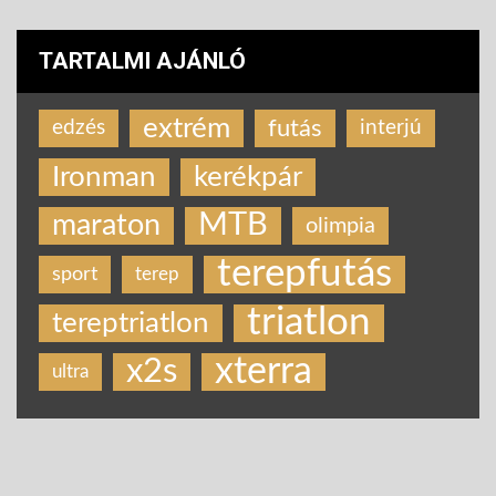
TARTALMI AJÁNLÓ
extrém
futás
edzés
interjú
Ironman
kerékpár
MTB
maraton
olimpia
terepfutás
sport
terep
triatlon
tereptriatlon
xterra
x2s
ultra