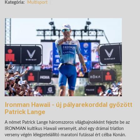
Kategória:
Multisport
Ironman Hawaii - új pályarekorddal győzött
Patrick Lange
A német Patrick Lange háromszoros világbajnokként fejezte be az
IRONMAN kultikus Hawaii versenyét, ahol egy drámai triatlon
verseny végén lélegzetelállító maratoni futással ért célba Konán.