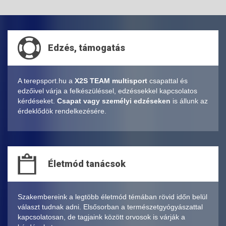
Edzés, támogatás
A terepsport.hu a
X2S TEAM multisport
csapattal és
edzőivel várja a felkészüléssel, edzéssekkel kapcsolatos
kérdéseket.
Csapat vagy személyi edzéseken
is állunk az
érdeklődök rendelkezésére.
Életmód tanácsok
Szakembereink a legtöbb életmód témában rövid időn belül
választ tudnak adni. Elsősorban a természetgyógyászattal
kapcsolatosan, de tagjaink között orvosok is várják a