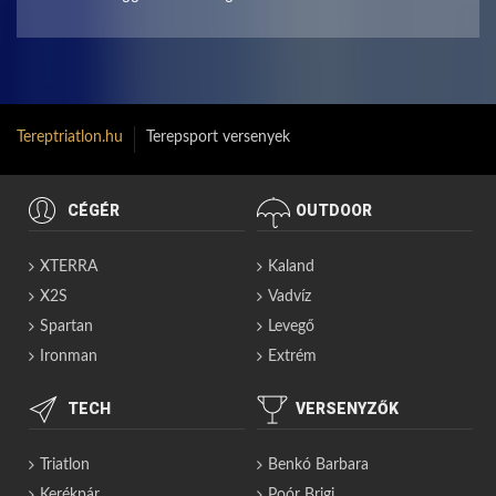
Tereptriatlon.hu
Terepsport versenyek
CÉGÉR
OUTDOOR
XTERRA
Kaland
X2S
Vadvíz
Spartan
Levegő
Ironman
Extrém
TECH
VERSENYZŐK
Triatlon
Benkó Barbara
Kerékpár
Poór Brigi