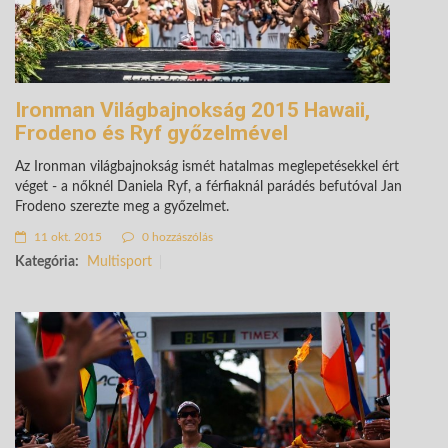
Ironman Világbajnokság 2015 Hawaii,
Frodeno és Ryf győzelmével
Az Ironman világbajnokság ismét hatalmas meglepetésekkel ért
véget - a nőknél Daniela Ryf, a férfiaknál parádés befutóval Jan
Frodeno szerezte meg a győzelmet.
11 okt. 2015
0 hozzászólás
Kategória:
Multisport