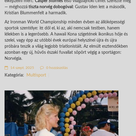
elképzelni mert:
Casper Stornes
első világbajnoki címét szerezte meg
— méghozzá
tiszta
norvég
dobogóval:
Gustav Iden lett a második,
Kristian Blummenfelt a harmadik.
Az Ironman World Championship minden évben az állóképességi
sportok szentélye: itt dől el, ki az, aki nemcsak testben, hanem
lélekben is a legerősebb. A hawaii Kona szigetének ikonikus hője és
szelei, vagy épp az utóbbi évek európai helyszínei újra és újra
próbára teszik a világ legjobb triatlonistáit. Az elmúlt esztendőkben
azonban egy új, hűvös északi fuvallat söpört végig a sportágon:
Norvégia.
14 szept. 2025
0 hozzászólás
Kategória:
Multisport