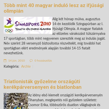
Több mint 40 magyar induló lesz az ifjúsági
olimpián
Alig két hónap múlva, augusztus
14-én kezdődik Szingapúrban az I.
Ifjúsági Olimpia. A magyar fiatalok
az előzetes várakozást túlszárnyalva
17 sportágban, több mint negyvenen szerezték meg az indulás jogát.
Név szerint 28 versenyző biztosította részvételét, míg további hat
sportágban elért eredmények alapján további 14-15 fiatalt
nevezhetünk.
14 jún. 2010
0 hozzászólás
Kategória:
Archív
Triatlonisták győzelme országúti
kerékpárversenyen és biatlonban
Az idény első kiemelt országúti kerékpárversenyén
Tihanyban, meglepetés női győzelem született:
Csomor Erika, többszörös duatlon világbajnok és