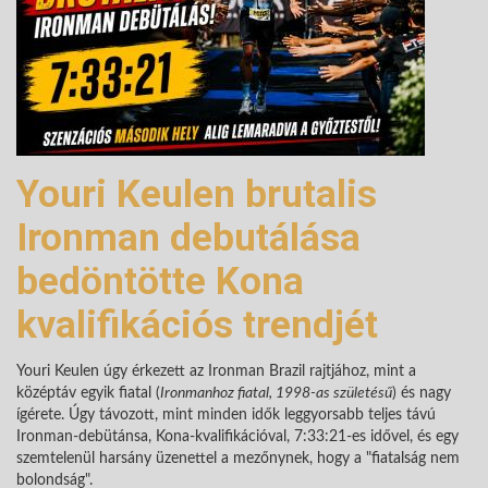
Youri Keulen brutalis
Ironman debutálása
bedöntötte Kona
kvalifikációs trendjét
Youri Keulen úgy érkezett az Ironman Brazil rajtjához, mint a
középtáv egyik fiatal (
Ironmanhoz fiatal, 1998-as születésű
) és nagy
ígérete. Úgy távozott, mint minden idők leggyorsabb teljes távú
Ironman-debütánsa, Kona-kvalifikációval, 7:33:21-es idővel, és egy
szemtelenül harsány üzenettel a mezőnynek, hogy a "fiatalság nem
bolondság".