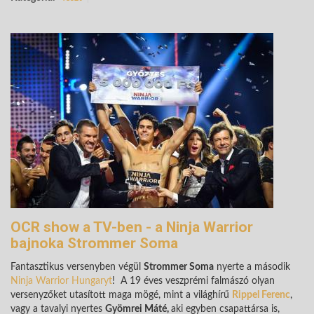
OCR show a TV-ben - a Ninja Warrior
bajnoka Strommer Soma
Fantasztikus versenyben végül
Strommer Soma
nyerte a második
Ninja Warrior Hungaryt
!
A 19 éves veszprémi falmászó olyan
versenyzőket utasított maga mögé, mint a világhírű
Rippel Ferenc
,
vagy a tavalyi nyertes
Gyömrei Máté,
aki egyben csapattársa is,