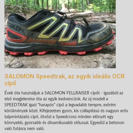
SALOMON Speedtrak, az egyik ideális OCR
cipő
Évek óta használjuk a SALOMON FELLRAISER cipőt - igazából az
első megjelenése óta az egyik kedvencünk. Az új modell a
SPEEDTRAK igazi "harapós" cipő a legvadabb terepre, extrém
körülmények közé. Kifejezetten gyors, kis csillapítású és nagyon erős
talpmintázatú cipő, ötvözi a Speedcross minden előnyét egy
könnyebb, gyorsabb és dinamikusabb stílussal. Egyedül a betonon
való futásra nem való.