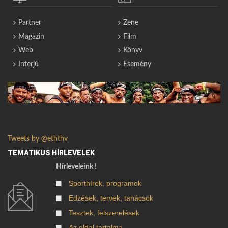
Partner
Zene
Magazin
Film
Web
Könyv
Interjú
Esemény
Tweets by @eththv
TEMATIKUS HÍRLEVELEK
Hírleveleink !
Sporthírek, programok
Edzések, tervek, tanácsok
Tesztek, felszerelések
Az oldal tartalma