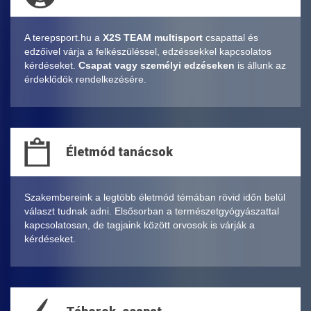
A terepsport.hu a
X2S TEAM multisport
csapattal és
edzőivel várja a felkészüléssel, edzéssekkel kapcsolatos
kérdéseket.
Csapat vagy személyi edzéseken
is állunk az
érdeklődök rendelkezésére.
Életmód tanácsok
Szakembereink a legtöbb életmód témában rövid időn belül
választ tudnak adni. Elsősorban a természetgyógyászattal
kapcsolatosan, de tagjaink között orvosok is várják a
kérdéseket.