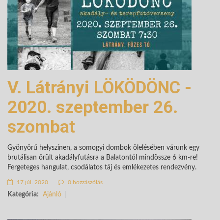
V. Látrányi LÖKÖDÖNC -
2020. szeptember 26.
szombat
Gyönyörű helyszínen, a somogyi dombok ölelésében várunk egy
brutálisan őrült akadályfutásra a Balatontól mindössze 6 km-re!
Fergeteges hangulat, csodálatos táj és emlékezetes rendezvény.
17 júl. 2020
0 hozzászólás
Kategória:
Ajánló