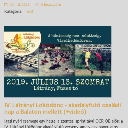
10 máj. 2019
0 hozzászólás
Kategória:
Teszt
IV. Látrányi Löködönc - akadályfutó családi
nap a Balaton mellett (+videó)
Igazi nyári csemege egy héttel a szentesi sprint távú OCR OB előtt a
IV. Látrányi Löködönc akadályfutó verseny, amely egy hangulatos