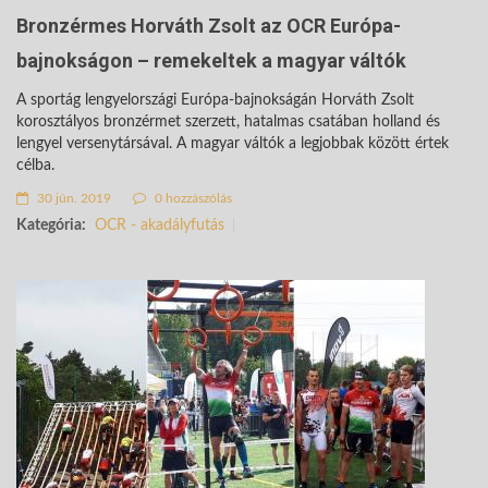
Bronzérmes Horváth Zsolt az OCR Európa-
bajnokságon – remekeltek a magyar váltók
A sportág lengyelországi Európa-bajnokságán Horváth Zsolt
korosztályos bronzérmet szerzett, hatalmas csatában holland és
lengyel versenytársával. A magyar váltók a legjobbak között értek
célba.
30 jún. 2019
0 hozzászólás
Kategória:
OCR - akadályfutás