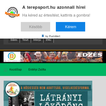
A terepsport.hu azonnali hírei
Bejelentkezés
.
Ha kéred az értesítést, kattints a gombra!
Késöbb
Kérem
by PushAlert
Edzes
Teszt
Interjú
ENG
Kezdőlap
Erdélyi Zsófia