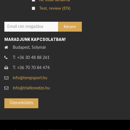
Test, review (EN)
MARADJUNK KAPCSOLATBAN!
Budapest, Solymár
T: +36 30 48 88 261
T: +36 70 70 84 474
info@terepsport.hu
info@triatlonedzo.hu
Üzenetküldés