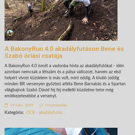
A BakonyRun 4.0 akadályfutáson Bene és
Szabó óriási csatája
A BakonyRun 4.0 ismét a vadonba hívta az akadályfutókat - idén
azonban nemcsak a létszám és a pálya változott, hanem az első
helyért vívott küzdelem is más volt, mint eddig. A kiváló (eddig
minden BR versenyen győztes) atléta Bene Barnabás és a Spartan
világbajnok Szabó Dávid fej fej melletti küzdelme tette még
emlékezetesebbé a versenyt.
19 márc. 2019
0 hozzászólás
Kategória:
OCR - akadályfutás