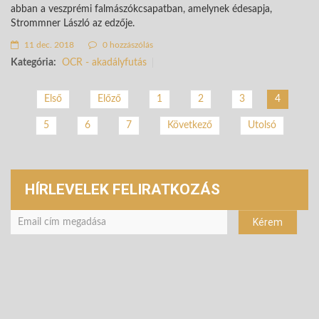
abban a veszprémi
falmászókcsapatban, amelynek édesapja,
Strommner László az edzője.
11 dec. 2018
0 hozzászólás
Kategória:
OCR - akadályfutás
Első
Előző
1
2
3
4
5
6
7
Következő
Utolsó
HÍRLEVELEK FELIRATKOZÁS