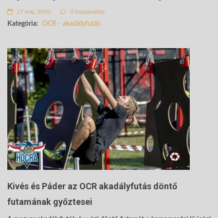
27 máj. 2020
0 hozzászólás
Kategória:
OCR - akadályfutás
Kivés és Páder az OCR akadályfutás döntő
futamának győztesei