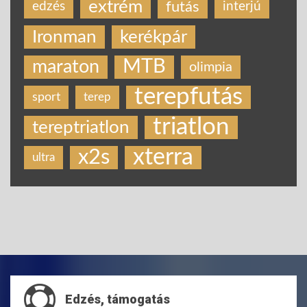
extrém
futás
edzés
interjú
Ironman
kerékpár
MTB
maraton
olimpia
terepfutás
sport
terep
triatlon
tereptriatlon
xterra
x2s
ultra
Edzés, támogatás