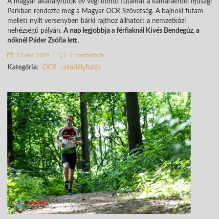
A magyar akadályfutók év végi döntő futamát a kamaraerdei Ifjúsági
Parkban rendezte meg a Magyar OCR Szövetség. A bajnoki futam
mellett nyílt versenyben bárki rajthoz állhatott a nemzetközi
nehézségű pályán.
A nap legjobbja a férfiaknál Kivés Bendegúz, a
nőknél Páder Zsófia lett.
13 okt. 2019
1 hozzászólás
Kategória:
OCR - akadályfutás