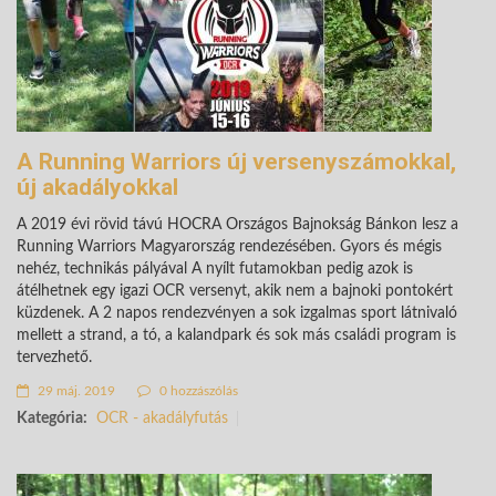
A Running Warriors új versenyszámokkal,
új akadályokkal
A 2019 évi rövid távú HOCRA Országos Bajnokság Bánkon lesz a
Running Warriors Magyarország rendezésében. Gyors és mégis
nehéz, technikás pályával A nyílt futamokban pedig azok is
átélhetnek egy igazi OCR versenyt, akik nem a bajnoki pontokért
küzdenek.
A 2 napos rendezvényen a sok izgalmas sport látnivaló
mellett a strand, a tó, a kalandpark és sok más családi program is
tervezhető.
29 máj. 2019
0 hozzászólás
Kategória:
OCR - akadályfutás