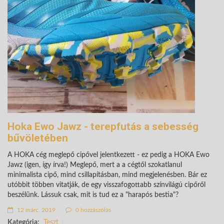
Hoka Ewo Jawz - terepfutás a sebesség
bűvöletében
A HOKA cég meglepő cipővel jelentkezett - ez pedig a HOKA Ewo
Jawz (igen, így írva!) Meglepő, mert a a cégtől szokatlanul
minimalista cipő, mind csillapításban, mind megjelenésben. Bár ez
utóbbit többen vitatják, de egy visszafogottabb színvilágú cipőről
beszélünk. Lássuk csak, mit is tud ez a "harapós bestia"?
12 márc. 2019
0 hozzászólás
Kategória:
Teszt