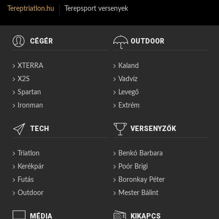
Tereptriatlon.hu
Terepsport versenyek
CÉGÉR
OUTDOOR
XTERRA
Kaland
X2S
Vadvíz
Spartan
Levegő
Ironman
Extrém
TECH
VERSENYZŐK
Triatlon
Benkó Barbara
Kerékpár
Poór Brigi
Futás
Boronkay Péter
Outdoor
Mester Bálint
MÉDIA
KIKAPCS