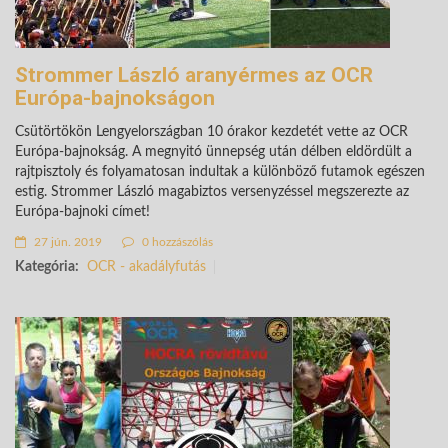
Strommer László aranyérmes az OCR
Európa-bajnokságon
Csütörtökön Lengyelországban 10 órakor kezdetét vette az OCR
Európa-bajnokság. A megnyitó ünnepség után délben eldördült a
rajtpisztoly és folyamatosan indultak a különböző futamok egészen
estig. Strommer László magabiztos versenyzéssel megszerezte az
Európa-bajnoki címet!
27 jún. 2019
0 hozzászólás
Kategória:
OCR - akadályfutás