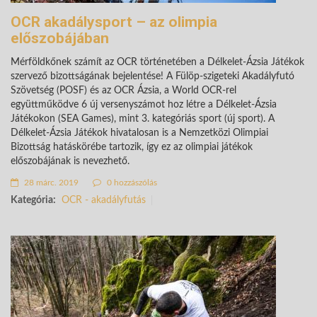
OCR akadálysport – az olimpia
előszobájában
Mérföldkőnek számít az OCR történetében a Délkelet-Ázsia Játékok
szervező bizottságának bejelentése! A Fülöp-szigeteki Akadályfutó
Szövetség (POSF) és az OCR Ázsia, a World OCR-rel
együttműködve 6 új versenyszámot hoz létre a Délkelet-Ázsia
Játékokon (SEA Games), mint 3. kategóriás sport (új sport). A
Délkelet-Ázsia Játékok hivatalosan is a Nemzetközi Olimpiai
Bizottság hatáskörébe tartozik, így ez az olimpiai játékok
előszobájának is nevezhető.
28 márc. 2019
0 hozzászólás
Kategória:
OCR - akadályfutás