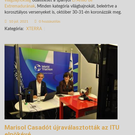
világbajnokság
odaítélését a spanyol
El Anillo de
Extremadurának
. Minden kategória világbajnokát, beleértve a
korosztályos versenyeket is, október 30-31-én koronázzák meg.
10 júl. 2021
0 hozzászólás
Kategória:
XTERRA
Marisol Casadót újraválasztották az ITU
elnökévé