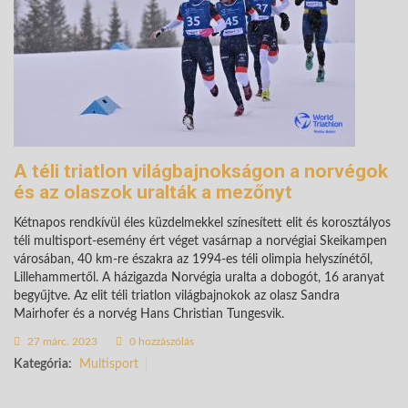
A téli triatlon világbajnokságon a norvégok
és az olaszok uralták a mezőnyt
Kétnapos rendkívül éles küzdelmekkel színesített elit és korosztályos
téli multisport-esemény ért véget vasárnap a norvégiai Skeikampen
városában, 40 km-re északra az 1994-es téli olimpia helyszínétől,
Lillehammertől. A házigazda Norvégia uralta a dobogót, 16 aranyat
begyűjtve. Az elit téli triatlon világbajnokok az olasz Sandra
Mairhofer és a norvég Hans Christian Tungesvik.
27 márc. 2023
0 hozzászólás
Kategória:
Multisport