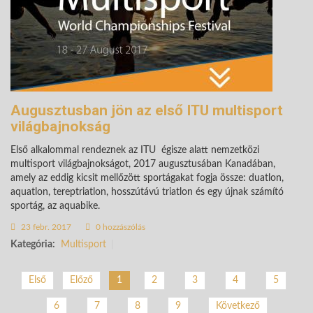
Augusztusban jön az első ITU multisport
világbajnokság
Első alkalommal rendeznek az ITU égisze alatt nemzetközi
multisport világbajnokságot, 2017 augusztusában Kanadában,
amely az eddig kicsit mellőzött sportágakat fogja össze: duatlon,
aquatlon, tereptriatlon, hosszútávú triatlon és egy újnak számító
sportág, az aquabike.
23 febr. 2017
0 hozzászólás
Kategória:
Multisport
2
3
4
5
Első
Előző
1
6
7
8
9
Következő