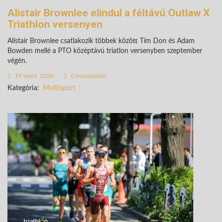
Alistair Brownlee elindul a féltávú Outlaw X
Triathlon versenyen
Alistair Brownlee csatlakozik többek között Tim Don és Adam
Bowden mellé a PTO középtávú triatlon versenyben szeptember
végén.
19 szept. 2020
0 hozzászólás
Kategória:
Multisport