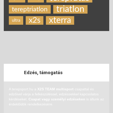
triatlon
tereptriatlon
xterra
x2s
ultra
Edzés, támogatás
A terepsport.hu a
X2S TEAM multisport
csapattal és
edzőivel várja a felkészüléssel, edzéssekkel kapcsolatos
kérdéseket.
Csapat vagy személyi edzéseken
is állunk az
érdeklődök rendelkezésére.