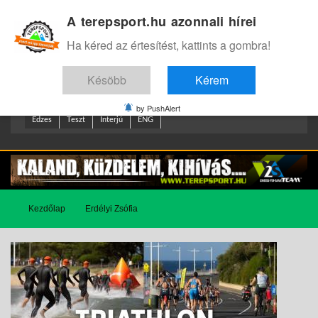
A terepsport.hu azonnali hírei
Bejelentkezés
.
Ha kéred az értesítést, kattints a gombra!
Késöbb
Kérem
by PushAlert
Edzes
Teszt
Interjú
ENG
Kezdőlap
Erdélyi Zsófia