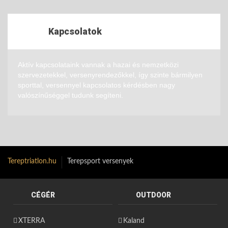
Kapcsolatok
Aktív kapcsolataink vannak a hazai és nemzetközi
szervezetekkel, versenyrendezőkkel, így szinte bármilyen
sporttal, versennyel kapcsolatos kérdésben nagy
valószínűséggel tudunk segíteni.
Tereptriatlon.hu
Terepsport versenyek
CÉGÉR
OUTDOOR
XTERRA
Kaland