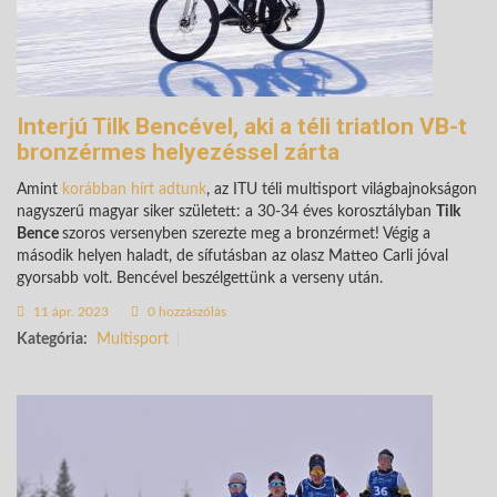
Interjú Tilk Bencével, aki a téli triatlon VB-t
bronzérmes helyezéssel zárta
Amint
korábban hírt adtunk
, az ITU téli multisport világbajnokságon
nagyszerű magyar siker született: a 30-34 éves korosztályban
Tilk
Bence
szoros versenyben szerezte meg a bronzérmet! Végig a
második helyen haladt, de sífutásban az olasz Matteo Carli jóval
gyorsabb volt. Bencével beszélgettünk a verseny után.
11 ápr. 2023
0 hozzászólás
Kategória:
Multisport