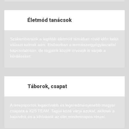
Életmód tanácsok
Szakembereink a legtöbb életmód témában rövid időn belül
választ tudnak adni. Elsősorban a természetgyógyászattal
kapcsolatosan, de tagjaink között orvosok is várják a
kérdéseket.
Táborok, csapat
A terepsportok legaktívabb és legeredményesebb magyar
csapata a X2S TEAM. Tagjai közé várja azokat, akiknek a
kalandok és a kihívások az élet mindennapos részei.