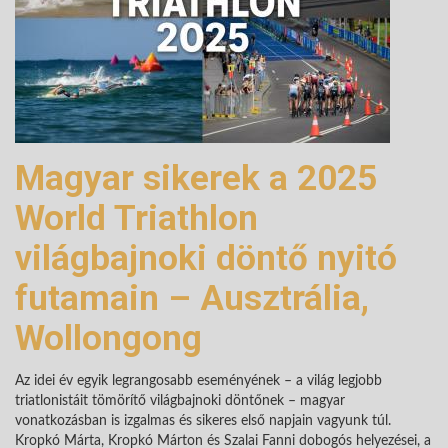
Magyar sikerek a 2025
World Triathlon
világbajnoki döntő nyitó
futamain – Ausztrália,
Wollongong
Az idei év egyik legrangosabb eseményének – a világ legjobb
triatlonistáit tömörítő világbajnoki döntőnek – magyar
vonatkozásban is izgalmas és sikeres első napjain vagyunk túl.
Kropkó Márta, Kropkó Márton és Szalai Fanni dobogós helyezései, a