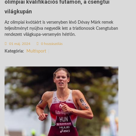
olimpiai kvalifikációs futamon, a csengtui
világkupán
Az olimpiai kvótáért is versenyben lévő Dévay Márk remek
teljesítményt nyújtva negyedik lett a triatlonosok Csengtuban
rendezett világkupa-versenyén hétfőn.
01 máj. 2024
0 hozzászólás
Kategória:
Multisport