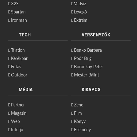
X2S
Vadvíz
Spartan
Levegő
Ironman
Extrém
TECH
VERSENYZŐK
Triatlon
Benkó Barbara
Kerékpár
Poór Brigi
Futás
Boronkay Péter
Outdoor
Mester Bálint
MÉDIA
KIKAPCS
Partner
Zene
Magazin
Film
Web
Könyv
Interjú
Esemény