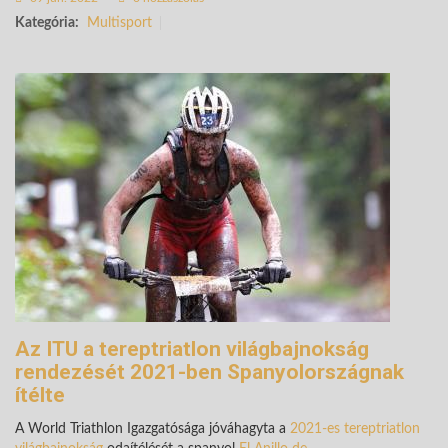
Kategória:
Multisport
Az ITU a tereptriatlon világbajnokság
rendezését 2021-ben Spanyolországnak
ítélte
A World Triathlon Igazgatósága jóváhagyta a
2021-es tereptriatlon