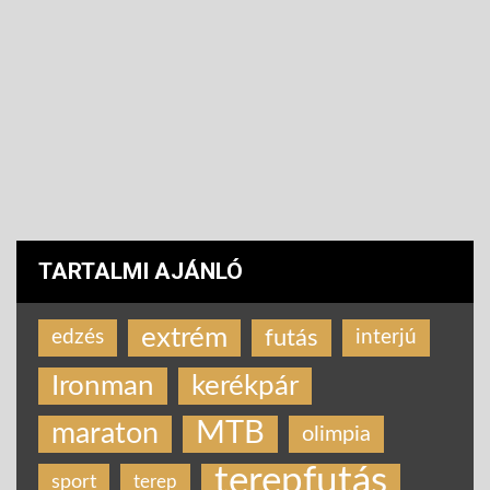
TARTALMI AJÁNLÓ
extrém
futás
edzés
interjú
Ironman
kerékpár
MTB
maraton
olimpia
terepfutás
sport
terep