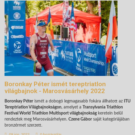
Boronkay Péter ismét tereptriatlon
világbajnok - Marosvásárhely 2022
Boronkay Péter
ismét a dobogó legmagasabb fokára állhatott az
ITU
Tereptriatlon Világbajnokságon
, amelyet a
Transylvania Triathlon
Festival World Triathlon Multisport világbajnokság
keretein belül
rendeztek meg Marosvásárhelyen.
Czene Gábor
saját kategóriájában
bronzérmet szerzett.
09 jún. 2022
0 hozzászólás