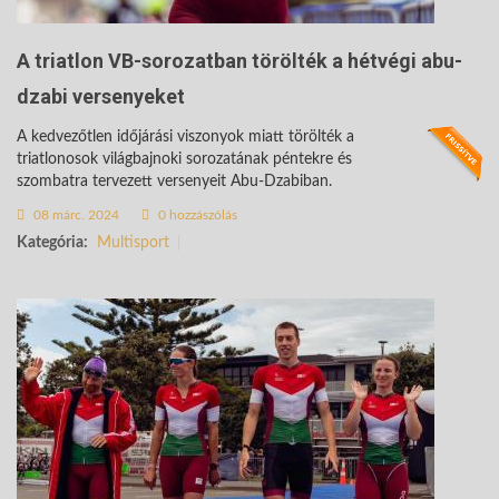
A triatlon VB-sorozatban törölték a hétvégi abu-
dzabi versenyeket
A kedvezőtlen időjárási viszonyok miatt törölték a
triatlonosok világbajnoki sorozatának péntekre és
szombatra tervezett versenyeit Abu-Dzabiban.
08 márc. 2024
0 hozzászólás
Kategória:
Multisport