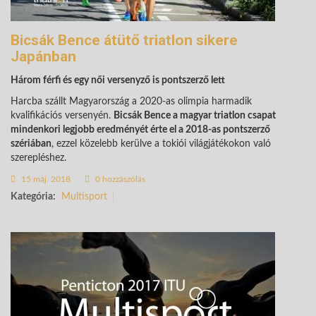
Bicsák Bence átütő triatlon sikere
Japánban
Három férfi és egy női versenyző is pontszerző lett
Harcba szállt Magyarország a 2020-as olimpia harmadik
kvalifikációs versenyén.
Bicsák Bence a magyar triatlon csapat
mindenkori legjobb eredményét érte el a 2018-as pontszerző
szériában
, ezzel közelebb kerülve a tokiói világjátékokon való
szerepléshez.
15 máj. 2018
0 hozzászólás
Kategória:
Multisport