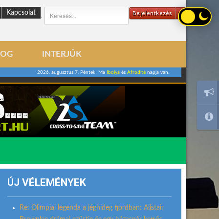
Kapcsolat
Bejelentkezés
.
LOG
INTERJÚK
2026. augusztus 7. Péntek Ma
Ibolya
és
Afrodité
napja van.
ÚJ VÉLEMÉNYEK
Re: Olimpiai legenda a jéghideg fjordban: Alistair