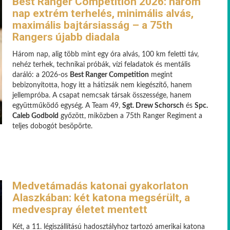
Best Ranger Competition 2026: három
nap extrém terhelés, minimális alvás,
maximális bajtársiasság – a 75th
Rangers újabb diadala
Három nap, alig több mint egy óra alvás, 100 km feletti táv,
nehéz terhek, technikai próbák, vízi feladatok és mentális
daráló: a 2026-os
Best Ranger Competition
megint
bebizonyította, hogy itt a hátizsák nem kiegészítő, hanem
jellempróba. A csapat nemcsak társak összessége, hanem
együttműködő egység. A Team 49,
Sgt. Drew Schorsch
és
Spc.
Caleb Godbold
győzött, miközben a 75th Ranger Regiment a
teljes dobogót besöpörte.
Medvetámadás katonai gyakorlaton
Alaszkában: két katona megsérült, a
medvespray életet mentett
Két, a 11. légiszállítású hadosztályhoz tartozó amerikai katona