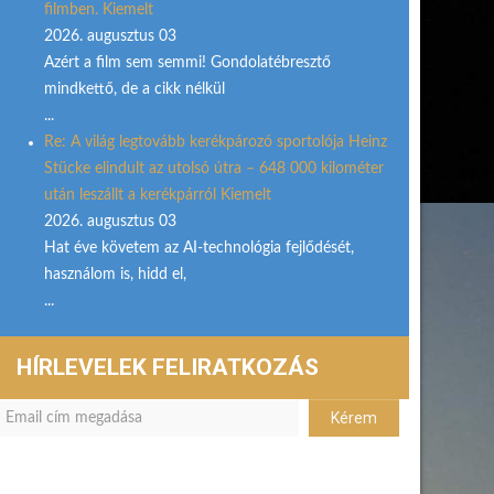
filmben. Kiemelt
2026. augusztus 03
Azért a film sem semmi! Gondolatébresztő
mindkettő, de a cikk nélkül
...
Re: A világ legtovább kerékpározó sportolója Heinz
Stücke elindult az utolsó útra – 648 000 kilométer
után leszállt a kerékpárról Kiemelt
2026. augusztus 03
Hat éve követem az AI-technológia fejlődését,
használom is, hidd el,
...
HÍRLEVELEK FELIRATKOZÁS