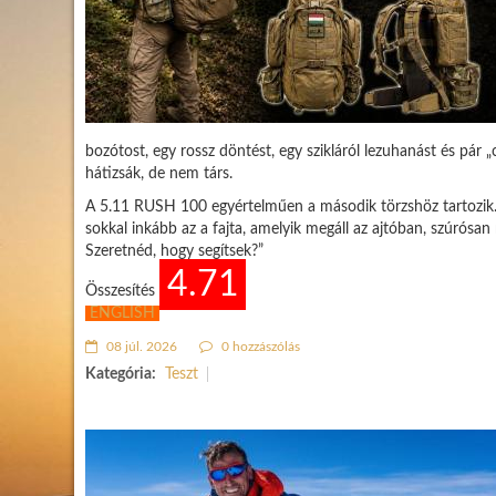
bozótost, egy rossz döntést, egy szikláról lezuhanást és pár „
hátizsák, de nem társ.
A 5.11 RUSH 100 egyértelműen a második törzshöz tartozik.
sokkal inkább az a fajta, amelyik megáll az ajtóban, szúrósan 
Szeretnéd, hogy segítsek?”
4.71
Összesítés
ENGLISH
08 júl. 2026
0 hozzászólás
Kategória:
Teszt