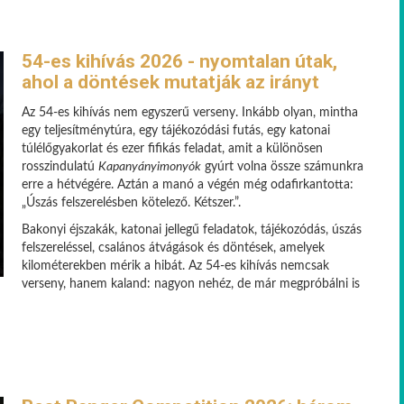
54-es kihívás 2026 - nyomtalan útak,
ahol a döntések mutatják az irányt
Az 54-es kihívás nem egyszerű verseny. Inkább olyan, mintha
egy teljesítménytúra, egy tájékozódási futás, egy katonai
túlélőgyakorlat és ezer fifikás feladat, amit a különösen
rosszindulatú
Kapanyányimonyók
gyúrt volna össze számunkra
erre a hétvégére. Aztán a manó a végén még odafirkantotta:
„Úszás felszerelésben kötelező. Kétszer.”.
Bakonyi éjszakák, katonai jellegű feladatok, tájékozódás, úszás
felszereléssel, csalános átvágások és döntések, amelyek
kilométerekben mérik a hibát. Az 54-es kihívás nemcsak
verseny, hanem kaland: nagyon nehéz, de már megpróbálni is