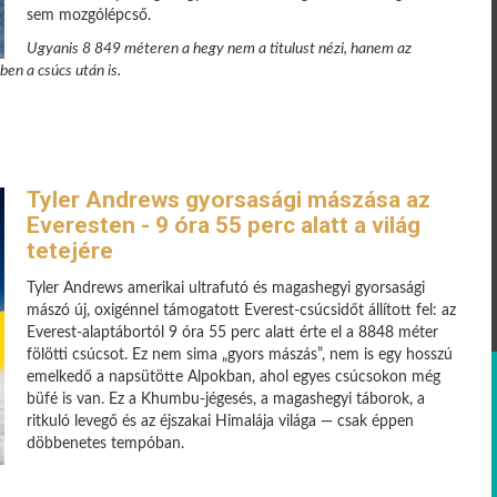
sem mozgólépcső.
Ugyanis 8 849 méteren a hegy nem a titulust nézi, hanem az
ben a csúcs után is.
Tyler Andrews gyorsasági mászása az
Everesten - 9 óra 55 perc alatt a világ
tetejére
Tyler Andrews amerikai ultrafutó és magashegyi gyorsasági
mászó új, oxigénnel támogatott Everest-csúcsidőt állított fel: az
Everest-alaptábortól 9 óra 55 perc alatt érte el a 8848 méter
fölötti csúcsot. Ez nem sima „gyors mászás”, nem is egy hosszú
emelkedő a napsütötte Alpokban, ahol egyes csúcsokon még
büfé is van. Ez a Khumbu-jégesés, a magashegyi táborok, a
ritkuló levegő és az éjszakai Himalája világa — csak éppen
döbbenetes tempóban.