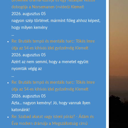
Brownlee drámai ezüstje és egy házaspár kettős
dobogója a Norsemanen (+videó) Kiemelt
2026. augusztus 05
nagyon szép történet. mármint főleg ahhoz képest,
hogy milyen kemény
...
Re: Brutális tempó és mentális harc: Tőkés Imre
útja az 54-es kihívás idei győzelméig Kiemelt
2026. augusztus 05
Azért az nem semmi, hogy a menetet együtt
nyomták végig az
...
Re: Brutális tempó és mentális harc: Tőkés Imre
útja az 54-es kihívás idei győzelméig Kiemelt
2026. augusztus 05
Azta... nagyon kemény! Jó, hogy vannak ilyen
katonáink!
Re: Szabad akarat vagy isteni póráz? - Ádám és
Éva modern drámája a Megszállottság című