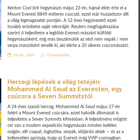
Kenton Cool brit hegymászó május 22-én, hajnal előtt érte el a
Mount Everest 8849 méteres csúcsát, ezzel már huszadszor állt
a világ legmagasabb pontján. A 52 éves hegyivezető ezzel
tovább erősítette saját rekordját: Reuters megfogalmazása
szerint ő teljesítette a legtöbb Everest-mászást külföldi
hegymászóként, míg más beszámolók az első nem nepáli / nem
serpa mászóként emelik ki, aki elérte a 20 sikeres csúcsmászást.
24 jún. 2026
0 hozzászólás
Hercegi lépések a világ tetején:
Mohammed Al Saud az Everesten, egy
csúcsra a Seven Summitstól
A 24 éves szaúdi herceg, Mohammed Al Saud május 27-én
felért a Mount Everest csúcsára, ezzel hatodik állomását is
teljesítette a Seven Summits kihívásban. A teljesítmény mögött
ott van a modern expedíciós hegymászás minden kelléke:
oxigén, elit csapat, logisztika, serpák, időjárási ablak — és az a
kellemetlen apróság, hogy az Everest még VVIP-csomagban