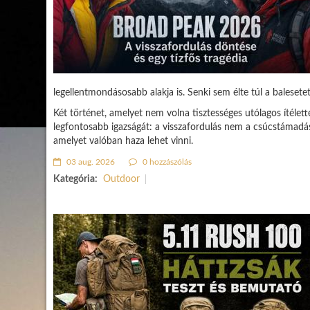
legellentmondásosabb alakja is. Senki sem élte túl a balesetet
Két történet, amelyet nem volna tisztességes utólagos ítéle
legfontosabb igazságát: a visszafordulás nem a csúcstámadá
amelyet valóban haza lehet vinni.
03 aug. 2026
0 hozzászólás
Kategória:
Outdoor