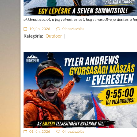
akklimatizációt, a fegyelmet és azt, hogy maradt-e jó döntés a fej
10 jún. 2026
0 hozzászólás
Kategória:
Outdoor
01 jún. 2026
0 hozzászólás