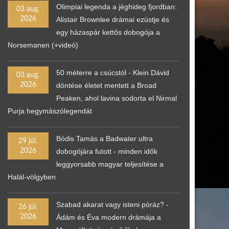
Olimpiai legenda a jéghideg fjordban:
03 aug.
2026
Alistair Brownlee drámai ezüstje és
egy házaspár kettős dobogója a
Norsemanen (+videó)
50 méterre a csúcstól - Klein Dávid
03 aug.
2026
döntése életet mentett a Broad
Peaken, ahol lavina sodorta el Nirmal
Purja hegymászólegendát
Bódis Tamás a Badwater ultra
29 júl.
2026
dobogójára futott - minden idők
leggyorsabb magyar teljesítése a
Halál-völgyben
Szabad akarat vagy isteni póráz? -
26 júl.
2026
Ádám és Éva modern drámája a