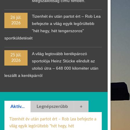
Megszállottság című filmben.
Tizenhét év után partot ért – Rob Lea
26 júl.
2026
befejezte a világ egyik legőrültebb
"hét hegy, hét tengerszoros"
sportküldetését
A világ legtovább kerékpározó
25 júl.
2026
sportolója Heinz Stücke elindult az
utolsó útra – 648 000 kilométer után
leszállt a kerékpárról
Aktív...
Legnépszerűbb
+
Tizenhét év után partot ért – Rob Lea befejezte a
világ egyik legőrültebb "hét hegy, hét