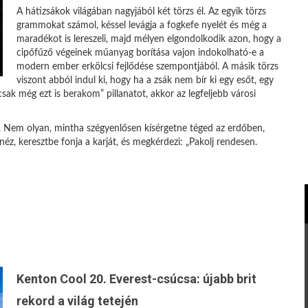
A hátizsákok világában nagyjából két törzs él. Az egyik törzs
grammokat számol, késsel levágja a fogkefe nyelét és még a
maradékot is lereszeli, majd mélyen elgondolkodik azon, hogy a
cipőfűző végeinek műanyag borítása vajon indokolható-e a
modern ember erkölcsi fejlődése szempontjából. A másik törzs
viszont abból indul ki, hogy ha a zsák nem bír ki egy esőt, egy
csak még ezt is berakom” pillanatot, akkor az legfeljebb városi
 Nem olyan, mintha szégyenlősen kísérgetne téged az erdőben,
néz, keresztbe fonja a karját, és megkérdezi: „Pakolj rendesen.
Kenton Cool 20. Everest-csúcsa: újabb brit
rekord a világ tetején