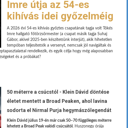
Imre útja az 54-es
kihívás idei győzelméig
A 2026 évi 54-es kihívás győztes csapatának tagja volt Tőkés
Imre hallgató főtörzsőrmester (a csapat másik tagja Suhaj
Gábor, akivel 2025-ben készítettünk interjút), akik hihetetlen
tempóban teljesítették a versenyt, nemcsak jól navigáltak és
eptapasztalattal rendelkezik, és egyik célja hogy még alaposabban
ézségeket és a próbákat?
50 méterre a csúcstól - Klein Dávid döntése
életet mentett a Broad Peaken, ahol lavina
sodorta el Nirmal Purja hegymászólegendát
Klein Dávid július 19-én már csak 50–70 függőleges méterre
lehetett a Broad Peak valódi csúcsától
. Huszonegy órája