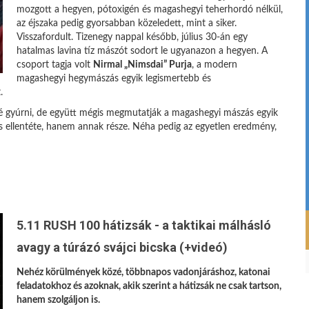
mozgott a hegyen, pótoxigén és magashegyi teherhordó nélkül,
az éjszaka pedig gyorsabban közeledett, mint a siker.
Visszafordult. Tizenegy nappal később, július 30-án egy
hatalmas lavina tíz mászót sodort le ugyanazon a hegyen. A
csoport tagja volt
Nirmal „Nimsdai” Purja
, a modern
magashegyi hegymászás egyik legismertebb és
.
tté gyúrni, de együtt mégis megmutatják a magashegyi mászás egyik
s ellentéte, hanem annak része. Néha pedig az egyetlen eredmény,
5.11 RUSH 100 hátizsák - a taktikai málhásló
avagy a túrázó svájci bicska (+videó)
Nehéz körülmények közé, többnapos vadonjáráshoz, katonai
feladatokhoz és azoknak, akik szerint a hátizsák ne csak tartson,
hanem szolgáljon is.