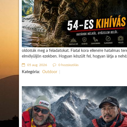
oldották meg a feladatokat. Fiatal kora ellenére hatalmas ter
elmélyüljön ezekben. Hogyan készült fel, hogyan látja a neh
05 aug. 2026
0 hozzászólás
Kategória:
Outdoor