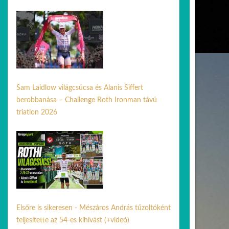
22 márc. 2026
Sam Laidlow világcsúcsa és Alanis Siffert
berobbanása – Challenge Roth Ironman távú
triatlon 2026
06 júl. 2026
Elsőre is sikeresen - Mészáros András tűzoltóként
teljesítette az 54-es kihívást (+videó)