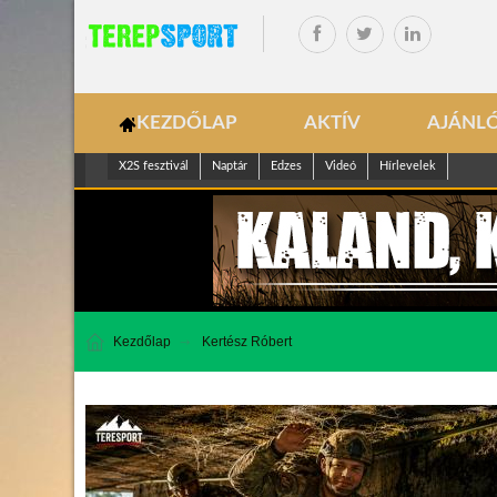
KEZDŐLAP
AKTÍV
AJÁNL
X2S fesztivál
Naptár
Edzes
Videó
Hírlevelek
Kezdőlap
Kertész Róbert