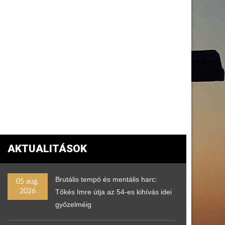
AKTUALITÁSOK
Brutális tempó és mentális harc:
05 aug.
2026
Tőkés Imre útja az 54-es kihívás idei
győzelméig