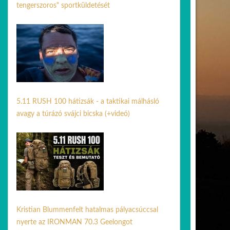
tengerszoros" sportküldetését
26 júl. 2026
5.11 RUSH 100 hátizsák - a taktikai málhásló
avagy a túrázó svájci bicska (+videó)
08 júl. 2026
Kristian Blummenfelt hatalmas pályacsúccsal
nyerte az IRONMAN 70.3 Geelongot