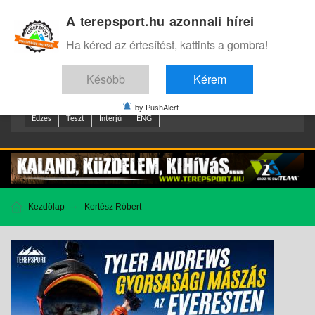
A terepsport.hu azonnali hírei
Bejelentkezés
.
Ha kéred az értesítést, kattints a gombra!
Késöbb
Kérem
by PushAlert
Edzes
Teszt
Interjú
ENG
Kezdőlap
Kertész Róbert