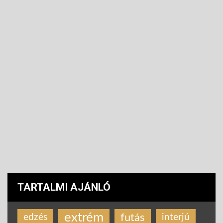
TARTALMI AJÁNLÓ
extrém
futás
edzés
interjú