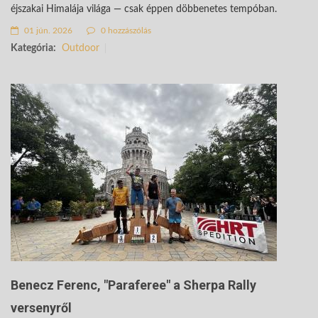
éjszakai Himalája világa — csak éppen döbbenetes tempóban.
01 jún. 2026
0 hozzászólás
Kategória:
Outdoor
Benecz Ferenc, "Paraferee" a Sherpa Rally
versenyről