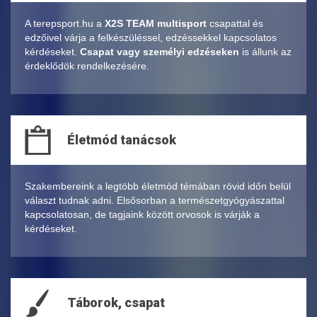
A terepsport.hu a
X2S TEAM multisport
csapattal és
edzőivel várja a felkészüléssel, edzéssekkel kapcsolatos
kérdéseket.
Csapat vagy személyi edzéseken
is állunk az
érdeklődök rendelkezésére.
Életmód tanácsok
Szakembereink a legtöbb életmód témában rövid időn belül
választ tudnak adni. Elsősorban a természetgyógyászattal
kapcsolatosan, de tagjaink között orvosok is várják a
kérdéseket.
Táborok, csapat