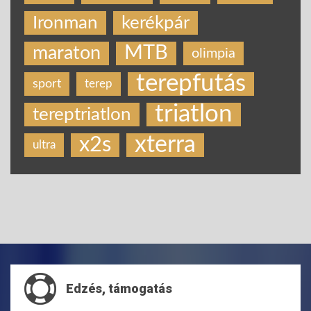
Ironman
kerékpár
MTB
maraton
olimpia
terepfutás
sport
terep
triatlon
tereptriatlon
xterra
x2s
ultra
Edzés, támogatás