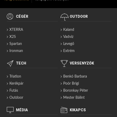
CÉGÉR
OUTDOOR
XTERRA
Kaland
X2S
Vadvíz
Spartan
Levegő
Ironman
Extrém
TECH
VERSENYZŐK
Triatlon
Benkó Barbara
Kerékpár
Poór Brigi
Futás
Boronkay Péter
Outdoor
Mester Bálint
MÉDIA
KIKAPCS