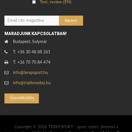
Test, review (EN)
MARADJUNK KAPCSOLATBAN!
Budapest, Solymár
T: +36 30 48 88 261
T: +36 70 70 84 474
info@terepsport.hu
info@triatlonedzo.hu
Üzenetküldés
Copyright © 2026 TEREPSPORT - sport, edzés, életmód a