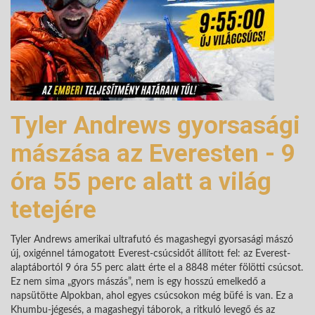
Tyler Andrews gyorsasági
mászása az Everesten - 9
óra 55 perc alatt a világ
tetejére
Tyler Andrews amerikai ultrafutó és magashegyi gyorsasági mászó
új, oxigénnel támogatott Everest-csúcsidőt állított fel: az Everest-
alaptábortól 9 óra 55 perc alatt érte el a 8848 méter fölötti csúcsot.
Ez nem sima „gyors mászás”, nem is egy hosszú emelkedő a
napsütötte Alpokban, ahol egyes csúcsokon még büfé is van. Ez a
Khumbu-jégesés, a magashegyi táborok, a ritkuló levegő és az