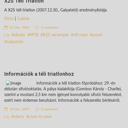
X2S Téli Triatlon
A X2S téli triatlon (2007.12.30., Galyatető) eredménylistája.
Kiírás
|
Galéria
31 dec. 2007
0 comment
sífutás
MTB
X2S versenyek
off-road
monti
Galyatető
Információk a téli triatlonhoz
Információk a téli triatlon főpróbához: 29.-én
délután sífutóoktatás. A pálya kialakítója (Gombos Károly - Charlie),
szerint a mostani 2,5 km nem igényel komolyabb sífutó felszerelést,
ezért nem érdemes beruházni. Információk a felszerelés bérléséről.
19 dec. 2007
0 comment
xterra
cross to save