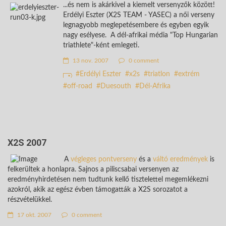
...és nem is akárkivel a kiemelt versenyzők között!
Erdélyi Eszter (X2S TEAM - YASEC) a női verseny
legnagyobb meglepetésembere és egyben egyik
nagy esélyese. A dél-afrikai média "Top Hungarian
triathlete"-ként emlegeti.
13 nov. 2007
0 comment
Erdélyi Eszter
x2s
triatlon
extrém
off-road
Duesouth
Dél-Afrika
X2S 2007
A
végleges pontverseny
és a
váltó eredmények
is
felkerültek a honlapra. Sajnos a piliscsabai versenyen az
eredményhirdetésen nem tudtunk kellő tisztelettel megemlékezni
azokról, akik az egész évben támogatták a X2S sorozatot a
részvételükkel.
17 okt. 2007
0 comment