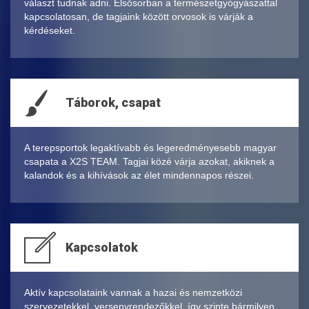
választ tudnak adni. Elsősorban a természetgyógyászattal
kapcsolatosan, de tagjaink között orvosok is várják a
kérdéseket.
Táborok, csapat
A terepsportok legaktívabb és legeredményesebb magyar
csapata a X2S TEAM. Tagjai közé várja azokat, akiknek a
kalandok és a kihívások az élet mindennapos részei.
Kapcsolatok
Aktív kapcsolataink vannak a hazai és nemzetközi
szervezetekkel, versenyrendezőkkel, így szinte bármilyen