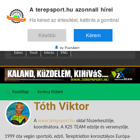
A terepsport.hu azonnali hírei
Bejelentkezés
.
Ha kéred az értesítést, kattints a gombra!
Késöbb
Kérem
by PushAlert
Edzes
Teszt
Interjú
ENG
Kezdőlap
Kertész Róbert
Tóth Viktor
A
www.terepsport.hu
oldal főszerkesztője,
koordinátora. A X2S TEAM edzője és versenyzője.
1999 óta vegán sportoló, edző. Tereptriatlon korosztályos Európa-