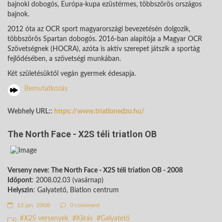
bajnoki dobogós, Európa-kupa ezüstérmes, többszörös országos
bajnok.
2012 óta az OCR sport magyarországi bevezetésén dolgozik,
többszörös Spartan dobogós. 2016-ban alapítója a Magyar OCR
Szövetségnek (HOCRA), azóta is aktív szerepet játszik a sportág
fejlődésében, a szövetségi munkában.
Két születésüktől vegán gyermek édesapja.
Bemutatkozás
Webhely URL::
https://www.triatlonedzo.hu/
The North Face - X2S téli triatlon OB
Verseny neve: The North Face - X2S téli triatlon OB - 2008
Időpont
: 2008.02.03 (vasárnap)
Helyszin
: Galyatető, Biatlon centrum
12 jan. 2008
0 comment
X2S versenyek
Kiírás
Galyatető