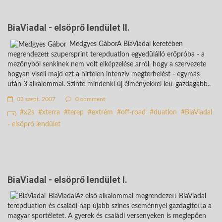
BiaViadal - elsöprő lendület II.
Medgyes GáborA BiaViadal keretében
megrendezett szupersprint terepduatlon egyedülálló erőpróba - a
mezőnyből senkinek nem volt elképzelése arról, hogy a szervezete
hogyan viseli majd ezt a hirtelen intenzív megterhelést - egymás
után 3 alkalommal. Szinte mindenki új élményekkel lett gazdagabb..
03 szept. 2007
0 comment
x2s
xterra
terep
extrém
off-road
duatlon
BiaViadal
- elsöprő lendület
BiaViadal - elsöprő lendület I.
BiaViadalAz első alkalommal megrendezett BiaViadal
terepduatlon és családi nap újabb szines eseménnyel gazdagitotta a
magyar sportéletet. A gyerek és családi versenyeken is meglepően