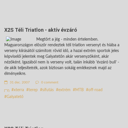
X2S Téli Triatlon - aktív évzáró
Megtört a jég - minden értelemben.
Magyarországon elöszőr rendeztek téli triatlon versenyt és hiába a
verseny kiírásától számított rövid idő, a hazai extrém sportok jeles
képviselői jelentek meg Galyatetőn akár versenyzőként, akár
nézőként. Igazából nem is verseny volt, talán inkább 'évzáró buli' -
de akik teljesítették, azok biztosan sokáig emlékeznek majd az
élményeikre.
31 dec. 2007
0 comment
xterra
terep
sífutás
extrém
MTB
off-road
Galyatető