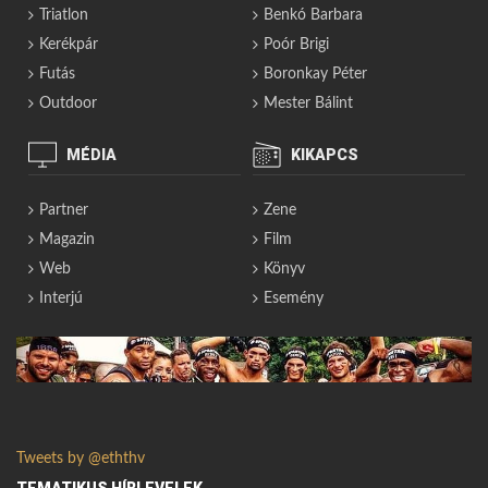
Triatlon
Benkó Barbara
Kerékpár
Poór Brigi
Futás
Boronkay Péter
Outdoor
Mester Bálint
MÉDIA
KIKAPCS
Partner
Zene
Magazin
Film
Web
Könyv
Interjú
Esemény
Tweets by @eththv
TEMATIKUS HÍRLEVELEK