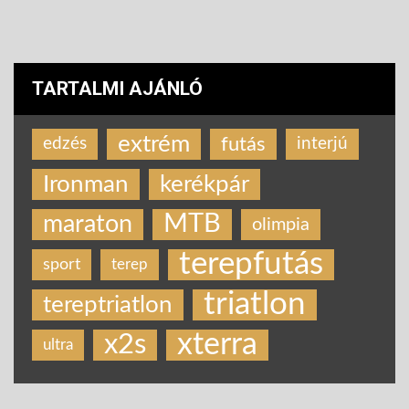
TARTALMI AJÁNLÓ
extrém
futás
edzés
interjú
Ironman
kerékpár
MTB
maraton
olimpia
terepfutás
sport
terep
triatlon
tereptriatlon
xterra
x2s
ultra