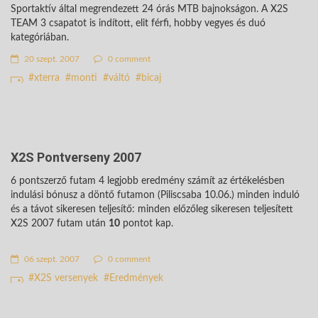
Sportaktív által megrendezett 24 órás MTB bajnokságon. A X2S
TEAM 3 csapatot is indított, elit férfi, hobby vegyes és duó
kategóriában.
20 szept. 2007
0 comment
xterra
monti
váltó
bicaj
X2S Pontverseny 2007
6 pontszerző futam 4 legjobb eredmény számít az értékelésben
indulási bónusz a döntő futamon (Piliscsaba 10.06.) minden induló
és a távot sikeresen teljesítő: minden előzőleg sikeresen teljesített
X2S 2007 futam után
10
pontot kap.
06 szept. 2007
0 comment
X2S versenyek
Eredmények