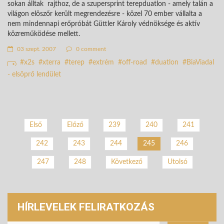
sokan álltak rajthoz, de a szupersprint terepduatlon - amely talán a
világon elöszőr került megrendezésre - közel 70 ember vállalta a
nem mindennapi erőpróbát Güttler Károly védnöksége és aktív
közreműködése mellett.
03 szept. 2007
0 comment
x2s
xterra
terep
extrém
off-road
duatlon
BiaViadal
- elsöprő lendület
Első
Előző
239
240
241
242
243
244
246
245
247
248
Következő
Utolsó
HÍRLEVELEK FELIRATKOZÁS