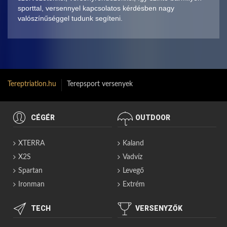
sporttal, versennyel kapcsolatos kérdésben nagy
valószínűséggel tudunk segíteni.
Tereptriatlon.hu
Terepsport versenyek
CÉGÉR
OUTDOOR
XTERRA
Kaland
X2S
Vadvíz
Spartan
Levegő
Ironman
Extrém
TECH
VERSENYZŐK