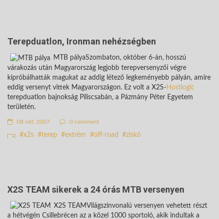
Terepduatlon, Ironman nehézségben
MTB pályaSzombaton, október 6-án, hosszú
várakozás után Magyarország legjobb terepversenyzői végre
kipróbálhatták magukat az addig létező legkeményebb pályán, amire
eddig versenyt vittek Magyarországon. Ez volt a X2S-
Hostlogic
terepduatlon bajnokság Piliscsabán, a Pázmány Péter Egyetem
területén.
08 okt. 2007
0 comment
x2s
terep
extrém
off-road
ziskó
X2S TEAM sikerek a 24 órás MTB versenyen
X2S TEAMVilágszinvonalú versenyen vehetett részt
a hétvégén Csillebrécen az a közel 1000 sportoló, akik indultak a