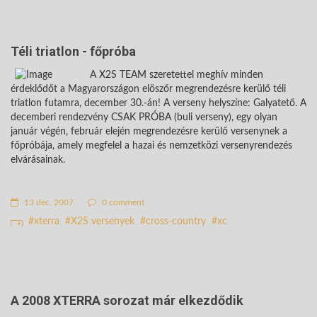
Téli triatlon - főpróba
A X2S TEAM szeretettel meghív minden
érdeklődőt a Magyarországon elöszőr megrendezésre kerülő téli
triatlon futamra, december 30.-án! A verseny helyszíne: Galyatető. A
decemberi rendezvény CSAK PRÓBA (buli verseny), egy olyan
január végén, február elején megrendezésre kerülő versenynek a
főpróbája, amely megfelel a hazai és nemzetközi versenyrendezés
elvárásainak.
13 dec. 2007
0 comment
xterra
X2S versenyek
cross-country
xc
A 2008 XTERRA sorozat már elkezdődik