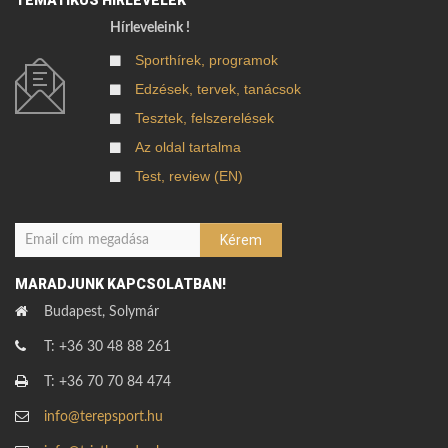
Hírleveleink !
Sporthírek, programok
Edzések, tervek, tanácsok
Tesztek, felszerelések
Az oldal tartalma
Test, review (EN)
MARADJUNK KAPCSOLATBAN!
Budapest, Solymár
T: +36 30 48 88 261
T: +36 70 70 84 474
info@terepsport.hu