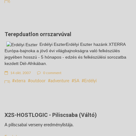
Terepduatlon orrszarvúval
Erdélyi EszterErdélyi Eszter hazánk XTERRA
Európa-bajnoka a jövő évi világbajnokságra való felkészülés
jegyében hosszú - 5 hónapos - edzés és felkészülési sorozatba
kezdett Dél-Afrikában.
14 okt. 2007
0 comment
xterra
outdoor
adventure
SA
Erdélyi
X2S-HOSTLOGIC - Piliscsaba (Váltó)
A piliscsabai verseny eredménylistája.