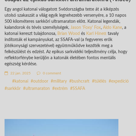
Egy angol katonai válogatott Svédországba tette át a kiképzés
utolsó szakaszát a világ egyik legnehezebb versenyére, a 10 napos
500 kilométeres sarkköri ultramaraton előtt. Katonai legendák,
kalandorok és tévés személyiségek,
Jason 'Foxy' Fox
,
Aldo Kane
, a
katonai kereszt tulajdonosa,
Brian Wood
és
Karl Hinett
tavaly
indították el kampányukat, az SSAFA-val (a fegyveres erők
jótékonysági szervezetével) együttműködve kezdték meg a
felkészülést és edzést. Az epikus sarkvidéki teljesítmény célja, hogy
reflektorfénybe kerüljön a katonák életében fontos mentális
egészség kérdése.
22 jan. 2025
0 comment
katonai
outdoor
military
bushcraft
túlélés
expedíció
sarkkör
ultramaraton
extrém
SSAFA