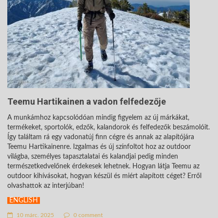
Teemu Hartikainen a vadon felfedezője
A munkámhoz kapcsolódóan mindig figyelem az új márkákat,
termékeket, sportolók, edzők, kalandorok és felfedezők beszámolóit.
Így találtam rá egy vadonatúj finn cégre és annak az alapítójára
Teemu Hartikainenre. Izgalmas és új színfoltot hoz az outdoor
világba, személyes tapasztalatai és kalandjai pedig minden
természetkedvelőnek érdekesek lehetnek. Hogyan látja Teemu az
outdoor kihívásokat, hogyan készül és miért alapított céget? Erről
olvashattok az interjúban!
ENGLISH
10 márc. 2025
0 comment