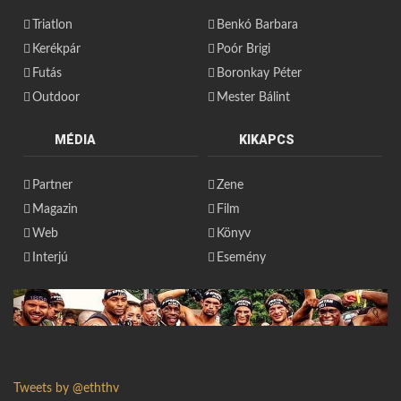
Triatlon
Benkó Barbara
Kerékpár
Poór Brigi
Futás
Boronkay Péter
Outdoor
Mester Bálint
MÉDIA
KIKAPCS
Partner
Zene
Magazin
Film
Web
Könyv
Interjú
Esemény
Tweets by @eththv