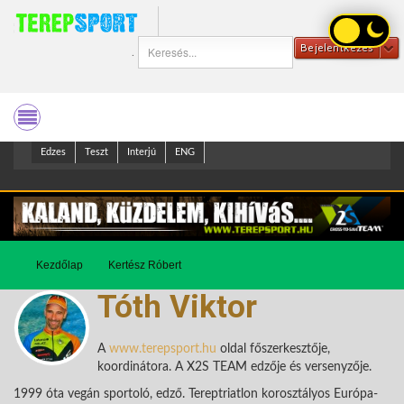
Bejelentkezés
.
Edzes
Teszt
Interjú
ENG
Kezdőlap
Kertész Róbert
Tóth Viktor
A
www.terepsport.hu
oldal főszerkesztője,
koordinátora. A X2S TEAM edzője és versenyzője.
1999 óta vegán sportoló, edző. Tereptriatlon korosztályos Európa-