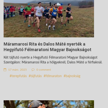
Máramarosi Rita és Dalos Máté nyerték a
Hegyifutó Félmaratoni Magyar Bajnokságot
Két tájfutó nyerte a Hegyifutó Félmaratoni Magyar Bajnokságot
Szentgálon: Máramarosi Rita a hölgyeknél, Dalos Máté a férfiaknál.
17 márc. 2025
0 comment
terepfutás
tájfutás
félmaraton
bajnokság