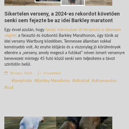
Sikertelen verseny, a 2024-es rekordot követően
senki sem fejezte be az idei Barkley maratont
Egy évvel azután, hogy
tavaly márciusban öt terepfutó is sikeresen
végzett
a fárasztó és észbontó Barkley Marathonon, úgy tűnik az
idei verseny Wartburg közelében, Tennessee államban sokkal
keményebb volt. Az enyhe időjárás és a viszonylag jó körülmények
ellenére a „verseny, amely megeszi a futókat” néven ismert versenyre
benevezett mintegy 45 futó közül senki sem teljesítette a távot
szintidőn belül.
20 márc. 2025
0 comment
terepfutás
Barkley Marathons
ultratrail
ultramaraton
trail