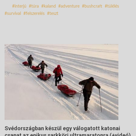
interjú
túra
kaland
adventure
bushcraft
túlélés
survival
felszerelés
teszt
Svédországban készül egy válogatott katonai
csapat az epikus sarkköri ultramaratonra (+videó)