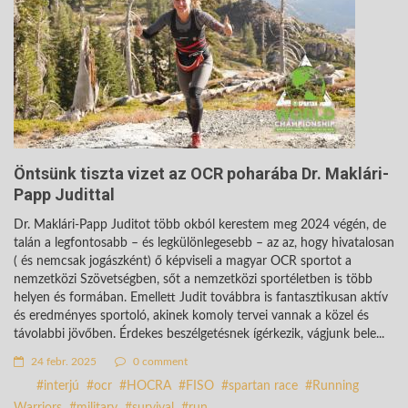
Öntsünk tiszta vizet az OCR poharába Dr. Maklári-
Papp Judittal
Dr. Maklári-Papp Juditot több okból kerestem meg 2024 végén, de
talán a legfontosabb – és legkülönlegesebb – az az, hogy hivatalosan
( és nemcsak jogászként) ő képviseli a magyar OCR sportot a
nemzetközi Szövetségben, sőt a nemzetközi sportéletben is több
helyen és formában. Emellett Judit továbbra is fantasztikusan aktív
és eredményes sportoló, akinek komoly tervei vannak a közel és
távolabbi jövőben. Érdekes beszélgetésnek ígérkezik, vágjunk bele...
24 febr. 2025
0 comment
interjú
ocr
HOCRA
FISO
spartan race
Running
Warriors
military
survival
run