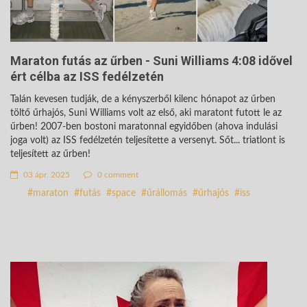
Maraton futás az űrben - Suni Williams 4:08 idővel
ért célba az ISS fedélzetén
Talán kevesen tudják, de a kényszerből kilenc hónapot az űrben
töltő űrhajós, Suni Williams volt az első, aki maratont futott le az
űrben! 2007-ben bostoni maratonnal egyidőben (ahova indulási
joga volt) az ISS fedélzetén teljesítette a versenyt. Sőt... triatlont is
teljesített az űrben!
03 ápr. 2025
0 comment
maraton
futás
space
űrállomás
űrhajós
iss