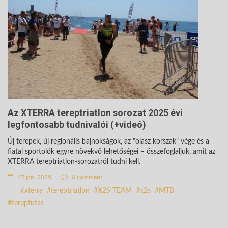
Az XTERRA tereptriatlon sorozat 2025 évi
legfontosabb tudnivalói (+videó)
Új terepek, új regionális bajnokságok, az "olasz korszak" vége és a
fiatal sportolók egyre növekvő lehetőségei – összefoglaljuk, amit az
XTERRA tereptriatlon-sorozatról tudni kell.
17 jan. 2025
0 comment
xterra
tereptriatlon
X2S TEAM
x2s
MTB
terepfutás