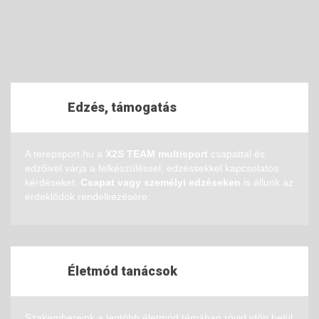
Edzés, támogatás
A terepsport.hu a
X2S TEAM multisport
csapattal és
edzőivel várja a felkészüléssel, edzéssekkel kapcsolatos
kérdéseket.
Csapat vagy személyi edzéseken
is állunk az
érdeklődök rendelkezésére.
Életmód tanácsok
Szakembereink a legtöbb életmód témában rövid időn belül