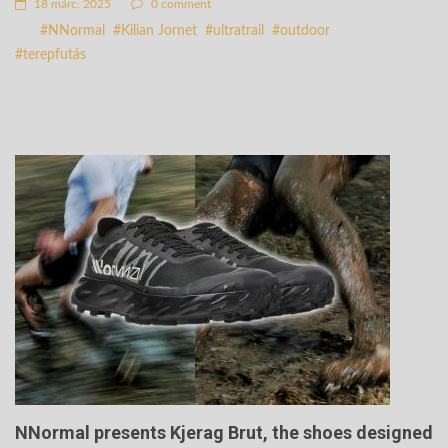
18 márc. 2025
0 comment
NNormal
Kilian Jornet
ultratrail
outdoor
terepfutás
NNormal presents Kjerag Brut, the shoes designed