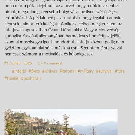
noha már régóta idejétmúlt az a nézet, hogy a nők kevesebbet
bírnak, még mindig kevesebb hölgy vállal be ilyen szélsőséges
erőpróbákat. A példák pedig azt mutatják, hogy legalább annyira
képesek, mint a férfi kollégáik. Amikor a célban megkerestem az
interjúval kapcsolatban Czaun Dórát, aki a Magyar Honvédség
Ludovika Zászlóalj állományában harmadéves honvédtisztjelölt,
azonnal mosolyogva igent mondott. Az interjú közben pedig nem
győztem egyik ámulatból a másikba esni! Szerintem Dóra szavai
nemcsak számomra motiválóak és különlegesek!
28 febr. 2025
0 comment
interjú
54es
kihívás
katonai
military
survival
túra
túlélés
bushcraft