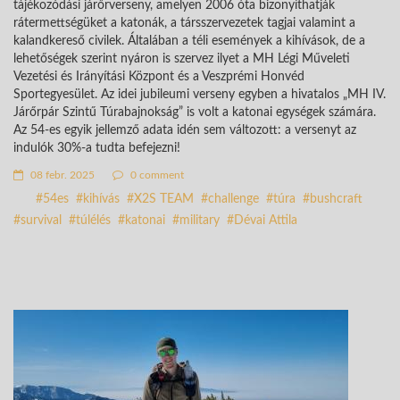
tájékozódási járőrverseny, amelyen 2006 óta bizonyíthatják
rátermettségüket a katonák, a társszervezetek tagjai valamint a
kalandkereső civilek. Általában a téli események a kihívások, de a
lehetőségek szerint nyáron is szervez ilyet a MH Légi Műveleti
Vezetési és Irányítási Központ és a Veszprémi Honvéd
Sportegyesület. Az idei jubileumi verseny egyben a hivatalos „MH IV.
Járőrpár Szintű Túrabajnokság” is volt a katonai egységek számára.
Az 54-es egyik jellemző adata idén sem változott: a versenyt az
indulók 30%-a tudta befejezni!
08 febr. 2025
0 comment
54es
kihívás
X2S TEAM
challenge
túra
bushcraft
survival
túlélés
katonai
military
Dévai Attila