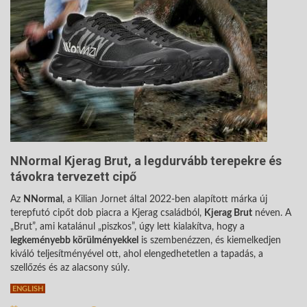
NNormal Kjerag Brut, a legdurvább terepekre és
távokra tervezett cipő
Az
NNormal
, a Kilian Jornet által 2022-ben alapított márka új
terepfutó cipőt dob ​​piacra a Kjerag családból,
Kjerag Brut
néven. A
„Brut”, ami katalánul „piszkos”, úgy lett kialakítva, hogy a
legkeményebb körülményekkel
is szembenézzen, és kiemelkedjen
kiváló teljesítményével ott, ahol elengedhetetlen a tapadás, a
szellőzés és az alacsony súly.
ENGLISH