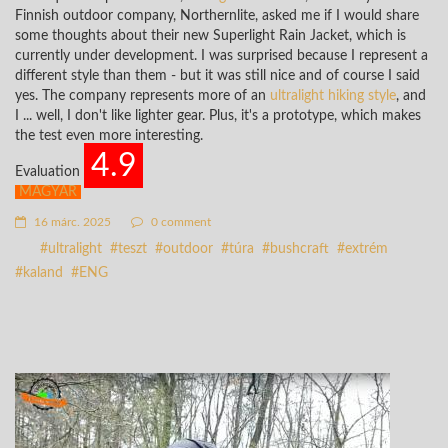
Finnish outdoor company, Northernlite, asked me if I would share
some thoughts about their new Superlight Rain Jacket, which is
currently under development. I was surprised because I represent a
different style than them - but it was still nice and of course I said
yes. The company represents more of an
ultralight hiking style
, and
I ... well, I don't like lighter gear. Plus, it's a prototype, which makes
the test even more interesting.
4.9
Evaluation
MAGYAR
16 márc. 2025
0 comment
ultralight
teszt
outdoor
túra
bushcraft
extrém
kaland
ENG