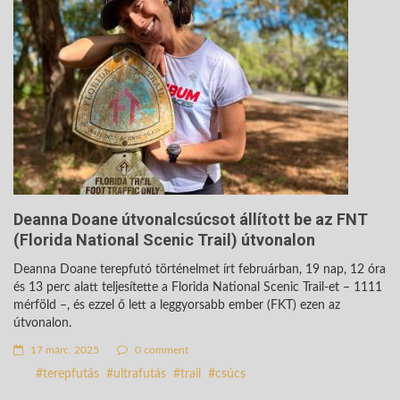
Deanna Doane útvonalcsúcsot állított be az FNT
(Florida National Scenic Trail) útvonalon
Deanna Doane terepfutó történelmet írt februárban, 19 nap, 12 óra
és 13 perc alatt teljesítette a Florida National Scenic Trail-et – 1111
mérföld –, és ezzel ő lett a leggyorsabb ember (FKT) ezen az
útvonalon.
17 márc. 2025
0 comment
terepfutás
ultrafutás
trail
csúcs