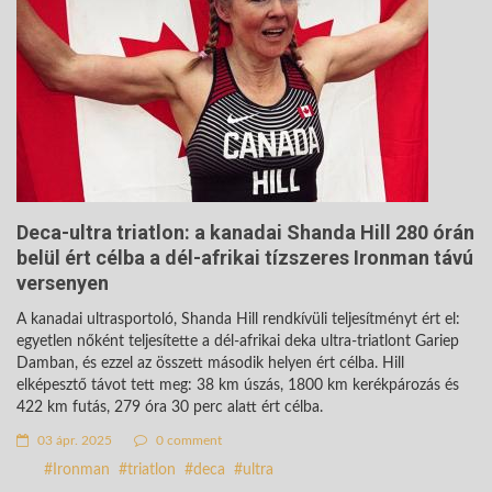
Deca-ultra triatlon: a kanadai Shanda Hill 280 órán
belül ért célba a dél-afrikai tízszeres Ironman távú
versenyen
A kanadai ultrasportoló, Shanda Hill rendkívüli teljesítményt ért el:
egyetlen nőként teljesítette a dél-afrikai deka ultra-triatlont Gariep
Damban, és ezzel az összett második helyen ért célba. Hill
elképesztő távot tett meg: 38 km úszás, 1800 km kerékpározás és
422 km futás, 279 óra 30 perc alatt ért célba.
03 ápr. 2025
0 comment
Ironman
triatlon
deca
ultra