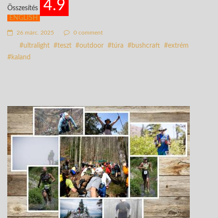
4.9
Összesítés
ENGLISH
26 márc. 2025
0 comment
ultralight
teszt
outdoor
túra
bushcraft
extrém
kaland