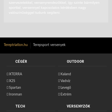
szervezetekkel, versenyrendezőkkel, így szinte bármilyen
sporttal, versennyel kapcsolatos kérdésben nagy
valószínűséggel tudunk segíteni.
Tereptriatlon.hu
Terepsport versenyek
CÉGÉR
OUTDOOR
XTERRA
Kaland
X2S
Vadvíz
Spartan
Levegő
Ironman
Extrém
TECH
VERSENYZŐK