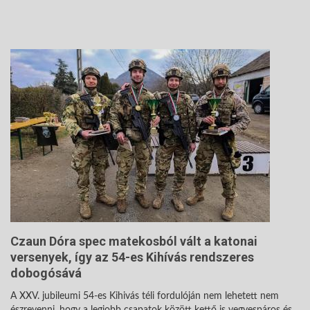
Czaun Dóra spec matekosból vált a katonai
versenyek, így az 54-es Kihívás rendszeres
dobogósává
A XXV. jubileumi 54-es Kihivás téli fordulóján nem lehetett nem
észrevenni, hogy a legjobb csapatok között kettő is vegyespáros és