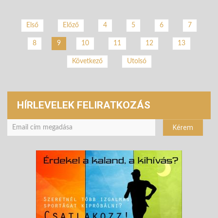
Első
Előző
4
5
6
7
8
10
11
12
13
9
Következő
Utolsó
HÍRLEVELEK FELIRATKOZÁS