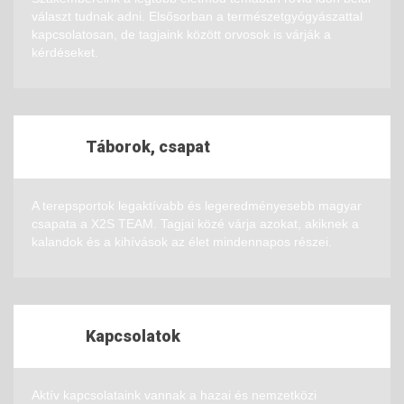
választ tudnak adni. Elsősorban a természetgyógyászattal
kapcsolatosan, de tagjaink között orvosok is várják a
kérdéseket.
Táborok, csapat
A terepsportok legaktívabb és legeredményesebb magyar
csapata a X2S TEAM. Tagjai közé várja azokat, akiknek a
kalandok és a kihívások az élet mindennapos részei.
Kapcsolatok
Aktív kapcsolataink vannak a hazai és nemzetközi