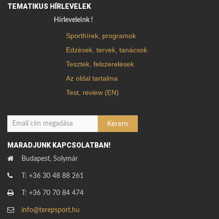
TEMATIKUS HÍRLEVELEK
Hírleveleink !
Sporthírek, programok
Edzések, tervek, tanácsok
Tesztek, felszerelések
Az oldal tartalma
Test, review (EN)
MARADJUNK KAPCSOLATBAN!
Budapest, Solymár
T: +36 30 48 88 261
T: +36 70 70 84 474
info@terepsport.hu