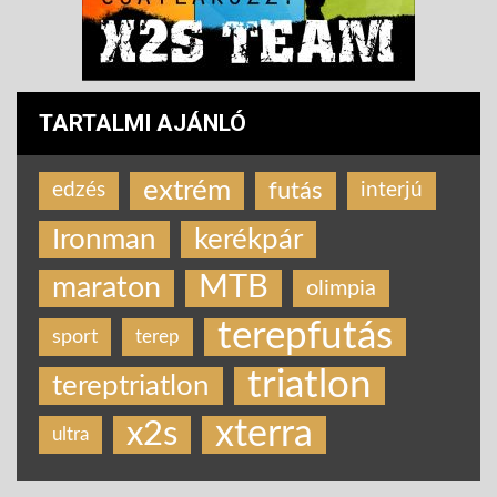
TARTALMI AJÁNLÓ
extrém
futás
edzés
interjú
Ironman
kerékpár
MTB
maraton
olimpia
terepfutás
sport
terep
triatlon
tereptriatlon
xterra
x2s
ultra