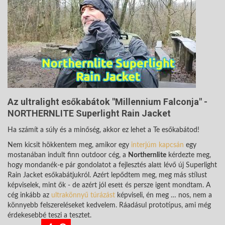
Az ultralight esőkabátok "Millennium Falconja" -
NORTHERNLITE Superlight Rain Jacket
Ha számít a súly és a minőség, akkor ez lehet a Te esőkabátod!
Nem kicsit hökkentem meg, amikor egy
interjúm kapcsán
egy
mostanában indult finn outdoor cég, a
Northernlite
kérdezte meg,
hogy mondanék-e pár gondolatot a fejlesztés alatt lévő új Superlight
Rain Jacket esőkabátjukról. Azért lepődtem meg, meg más stílust
képviselek, mint ők - de azért jól esett és persze igent mondtam. A
cég inkább az
ultrakönnyű túrázást
képviseli, én meg … nos, nem a
könnyebb felszereléseket kedvelem. Ráadásul prototípus, ami még
érdekesebbé teszi a tesztet.